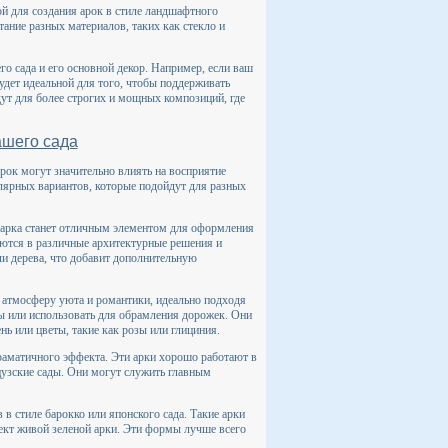
й для создания арок в стиле ландшафтного
тание разных материалов, таких как стекло и
о сада и его основной декор. Например, если ваш
удет идеальной для того, чтобы поддерживать
дут для более строгих и мощных композиций, где
ашего сада
рок могут значительно влиять на восприятие
улярных вариантов, которые подойдут для разных
 арка станет отличным элементом для оформления
уются в различные архитектурные решения и
и дерева, что добавит дополнительную
т атмосферу уюта и романтики, идеально подходя
бы или использовать для обрамления дорожек. Они
ь или цветы, такие как розы или глициния.
раматичного эффекта. Эти арки хорошо работают в
нцузские сады. Они могут служить главным
в стиле барокко или японского сада. Такие арки
ект живой зеленой арки. Эти формы лучше всего