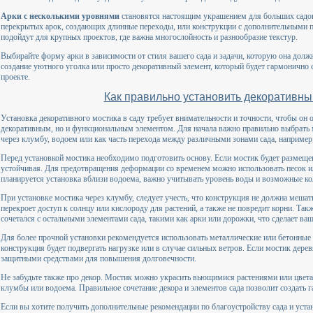
Арки с несколькими уровнями
становятся настоящим украшением для больших садов
перекрытых арок, создающих длинные переходы, или конструкции с дополнительными п
подойдут для крупных проектов, где важна многослойность и разнообразие текстур.
Выбирайте форму арки в зависимости от стиля вашего сада и задачи, которую она должн
создание уютного уголка или просто декоративный элемент, который будет гармонично
проекте.
Как правильно установить декоративны
Установка декоративного мостика в саду требует внимательности и точности, чтобы он о
декоративным, но и функциональным элементом. Для начала важно правильно выбрать 
через клумбу, водоем или как часть перехода между различными зонами сада, например
Перед установкой мостика необходимо подготовить основу. Если мостик будет размещен 
устойчивая. Для предотвращения деформации со временем можно использовать песок ил
планируется установка вблизи водоема, важно учитывать уровень воды и возможные ко
При установке мостика через клумбу, следует учесть, что конструкция не должна мешат
перекроет доступ к солнцу или кислороду для растений, а также не повредит корни. Та
сочетался с остальными элементами сада, такими как арки или дорожки, что сделает ва
Для более прочной установки рекомендуется использовать металлические или бетонные 
конструкция будет подвергать нагрузке или в случае сильных ветров. Если мостик дере
защитными средствами для повышения долговечности.
Не забудьте также про декор. Мостик можно украсить вьющимися растениями или цвета
клумбы или водоема. Правильное сочетание декора и элементов сада позволит создать
Если вы хотите получить дополнительные рекомендации по благоустройству сада и уста