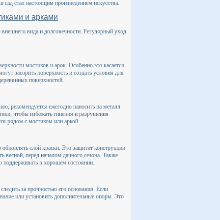
аш сад стал настоящим произведением искусства.
тиками и арками
 внешнего вида и долговечности. Регулярный уход
верхности мостиков и арок. Особенно это касается
огут засорить поверхность и создать условия для
деревянных поверхностей.
ию, рекомендуется ежегодно наносить на металл
тики, чтобы избежать гниения и разрушения
тся рядом с мостиком или аркой.
 обновлять слой краски. Это защитит конструкции
ь весной, перед началом дачного сезона. Также
но поддерживать в хорошем состоянии.
следить за прочностью его основания. Если
ование или установить дополнительные опоры. Это