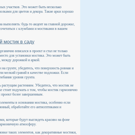
ых участков. Это может быть несколько
олками для цветов и декора. Такие арки хорошо
а выполнять: будь то акцент на главной дорожке,
 сочетаться с клумбами и мостиками в вашем
й мостик в саду
рганично вписался в проект и стал не только
место для установки мостика. Это может быть
, между дорожкой и аркой.
на грунте, убедитесь, что поверхность ровная и
и мелкий гравий в качестве подложки. Если
лебания уровня грунта.
ь растущим растениям. Убедитесь, что мостик не
кже стоит подумать о том, чтобы мостик гармонично
ш проект более завершенным.
элементы в основании мостика, особенно если
вянный, обработайте его антисептиками и
ми, которые будут выглядеть красиво на фоне
 гармоничную атмосферу.
новке таких элементов, как декоративные мостики,