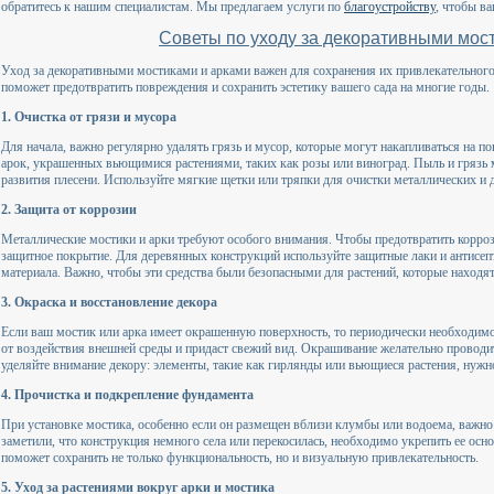
обратитесь к нашим специалистам. Мы предлагаем услуги по
благоустройству
, чтобы в
Советы по уходу за декоративными мос
Уход за декоративными мостиками и арками важен для сохранения их привлекательного
поможет предотвратить повреждения и сохранить эстетику вашего сада на многие годы.
1. Очистка от грязи и мусора
Для начала, важно регулярно удалять грязь и мусор, которые могут накапливаться на по
арок, украшенных вьющимися растениями, таких как розы или виноград. Пыль и грязь м
развития плесени. Используйте мягкие щетки или тряпки для очистки металлических и 
2. Защита от коррозии
Металлические мостики и арки требуют особого внимания. Чтобы предотвратить корроз
защитное покрытие. Для деревянных конструкций используйте защитные лаки и антисеп
материала. Важно, чтобы эти средства были безопасными для растений, которые находя
3. Окраска и восстановление декора
Если ваш мостик или арка имеет окрашенную поверхность, то периодически необходимо
от воздействия внешней среды и придаст свежий вид. Окрашивание желательно проводит
уделяйте внимание декору: элементы, такие как гирлянды или вьющиеся растения, нуж
4. Прочистка и подкрепление фундамента
При установке мостика, особенно если он размещен вблизи клумбы или водоема, важно 
заметили, что конструкция немного села или перекосилась, необходимо укрепить ее осн
поможет сохранить не только функциональность, но и визуальную привлекательность.
5. Уход за растениями вокруг арки и мостика