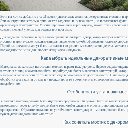
Если вы хотите добавить в свой проект уникальные акценты, декоративные мостики и а
Эти конструкции не только привносят в сад стиль и изысканность, но и становятся ф
организации пространства. Мостик, проложенный через клумбу, может стать красивым п
создаст уютный уголок для отдыха или прогулок.
Для создания гармонии в саду важно правильно выбрать декор, который будет сочетать
мостики и арки можно использовать для выделения клумб, оформления садовых дороже
Подобные элементы могут быть выполнены из различных материалов: дерева, металла и
подходящее решение для любого ландшафта и бюджета.
Как выбрать идеальные декоративные м
Материалы, из которых изготовлен мостик, играют важную роль. Дерево создает ощуще
и строгих линий, а камень или бетон подойдут для более массивных конструкций, котор
материал в зависимости от стиля всего сада и пожеланий по долговечности. Например,
обработки для защиты от влаги и насекомых, в то время как металлические или камен
воздействиям.
Особенности установки мос
Установка мостика должна быть тщательно продумана. Он должен быть не только краси
размещается через клумбу, подумайте о том, чтобы сделать его достаточно широким для
пространство. Обратите внимание на устойчивость конструкции – мостик должен быть п
гулять дети или домашние животные.
Как сочетать мостик с декоро