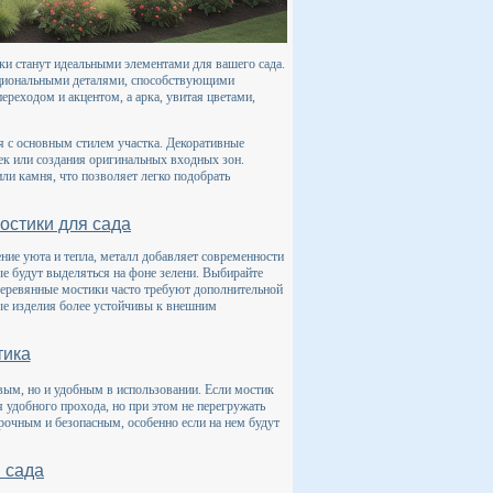
рки станут идеальными элементами для вашего сада.
ункциональными деталями, способствующими
ереходом и акцентом, а арка, увитая цветами,
ся с основным стилем участка. Декоративные
к или создания оригинальных входных зон.
ли камня, что позволяет легко подобрать
остики для сада
ние уюта и тепла, металл добавляет современности
ые будут выделяться на фоне зелени. Выбирайте
 деревянные мостики часто требуют дополнительной
ные изделия более устойчивы к внешним
тика
вым, но и удобным в использовании. Если мостик
 удобного прохода, но при этом не перегружать
рочным и безопасным, особенно если на нем будут
м сада