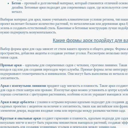
Бетон
– прочный и долговечный материал, который становится отличной осново
дизайна. Бетонные арки подходят для современных садов, где используется соче
металл.
Выбирая материал для арки, важно учитывать климатические условия региона, тип вашег
проект включает большое количество растений, то металлическая или деревянная арка б
зелень и создавать естественный стиль. Каменные и бетонные конструкции лучше подой
нужно подчеркнуть монументальность.
Какие формы арок подойдут для в
Выбор формы арки для сада зависит от стиля вашего проекта и общего декора. Формы а
пространства, добавляя акценты и создавая уютные уголки. Рассмотрим несколько поп
типов садов.
Прямые арки
– идеальны для современных садов с четкими, строгими линиями. Такая
входа в сад или для создания переходов через клумбы. Прямые формы легко интегрир
подчеркивают геометричность и минимализм. Они могут быть выполнены из металла ил
элегантность.
Арки с изогнутыми линиями
придают саду мягкость и плавность. Такие арки создаю
для сада в стиле кантри или прованс. Изогнутые арки можно установить в центре клум
хорошо сочетаются с цветущими растениями, особенно если их украшает вьющаяся зелен
Арки в виде арбалета
с узкими и острыми верхами идеально подходят для создания д
садовых проектах с акцентом на величие и элегантность, таких как английские или фра
элементом декора, выделяя входные зоны или переходы между разными частями сада.
Круглые и овальные арки
создают гармонию и плавность, идеально подходя для садов 
визуально мягче и могут быть украсены множеством вьющихся растений, создавая эфф
использовать для создания уединенных уголков и переходов между зонами сада.