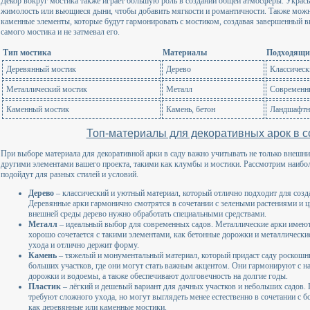
Декор вокруг мостика также играет большую роль в создании общей атмосферы. Укрась
жимолость или вьющиеся дыни, чтобы добавить мягкости и романтичности. Также можн
каменные элементы, которые будут гармонировать с мостиком, создавая завершенный в
самого мостика и не затмевал его.
Тип мостика
Материалы
Подходящий
Деревянный мостик
Дерево
Классическ
Металлический мостик
Металл
Современн
Каменный мостик
Камень, бетон
Ландшафтн
Топ-материалы для декоративных арок в 
При выборе материала для декоративной арки в саду важно учитывать не только внешний 
другими элементами вашего проекта, такими как клумбы и мостики. Рассмотрим наибо
подойдут для разных стилей и условий.
Дерево
– классический и уютный материал, который отлично подходит для созд
Деревянные арки гармонично смотрятся в сочетании с зелеными растениями и 
внешней среды дерево нужно обработать специальными средствами.
Металл
– идеальный выбор для современных садов. Металлические арки имею
хорошо сочетается с такими элементами, как бетонные дорожки и металлические
ухода и отлично держит форму.
Камень
– тяжелый и монументальный материал, который придаст саду роскошн
больших участков, где они могут стать важным акцентом. Они гармонируют с 
дорожки и водоемы, а также обеспечивают долговечность на долгие годы.
Пластик
– лёгкий и дешевый вариант для дачных участков и небольших садов. 
требуют сложного ухода, но могут выглядеть менее естественно в сочетании с 
как деревянные или каменные мостики.