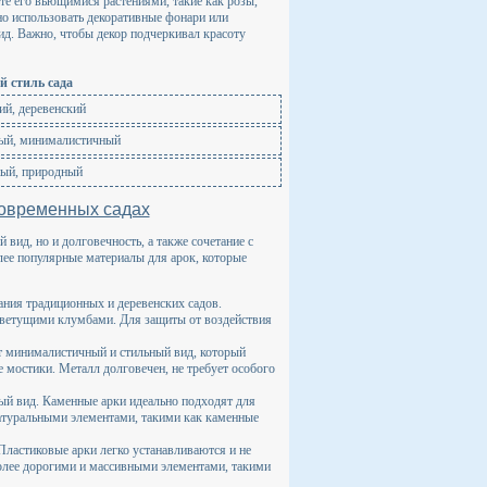
те его вьющимися растениями, такие как розы,
о использовать декоративные фонари или
ид. Важно, чтобы декор подчеркивал красоту
 стиль сада
ий, деревенский
ый, минималистичный
ый, природный
современных садах
вид, но и долговечность, а также сочетание с
лее популярные материалы для арок, которые
ания традиционных и деревенских садов.
цветущими клумбами. Для защиты от воздействия
т минималистичный и стильный вид, который
 мостики. Металл долговечен, не требует особого
ый вид. Каменные арки идеально подходят для
натуральными элементами, такими как каменные
Пластиковые арки легко устанавливаются и не
более дорогими и массивными элементами, такими