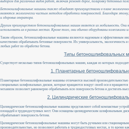
выбором для различных видов работ, включая ремонт дорог, полировку бетонных поло
Бетоношлифовальные машины также обладают преимуществами в плане экологичност
являются экологически чистым методом обработки поверхностей. Благодаря этому,
и здоровья оператора.
Другим преимуществом бетоношлифовальных машин является их мобильность. Они 
использовать их в разных местах. Кроме того, они обычно оборудованы колесиками и
Таким образом, бетоношлифовальные машины являются надежным и эффективным инст
качественно обрабатывать бетонные поверхности. Их универсальность, экологичность 
любых работ по обработке бетона.
Типы бетоношлифовальных 
Существует несколько типов бетоношлифовальных машин, каждая из которых подходит 
1. Планетарные бетоношлифоваль
Планетарные бетоношлифовальные машины отличаются высокой производительностью 
специальных шлифовальных дисков, которые вращаются вокруг своей оси и вращаются 
механизм позволяет равномерно обрабатывать всю поверхность бетона и достигать выс
2. Цилиндрические бетоношлифова
Цилиндрические бетоношлифовальные машины представляют собой компактные устройс
площадей и труднодоступных мест. Они оснащены цилиндрическим шлифовальным диско
обрабатывает поверхность бетона.
Цилиндрические бетоношлифовальные машины могут быть ручными или стационарным
производительностью, но позволяют работать в труднодоступных местах, в то время к