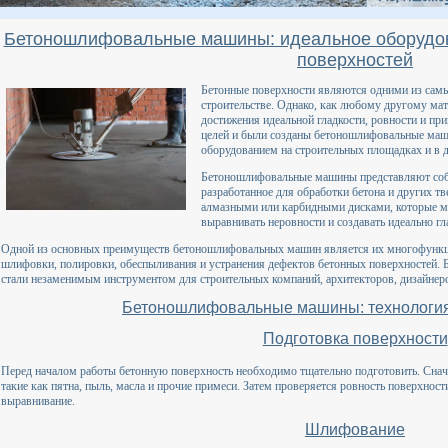
Бетоношлифовальные машины: идеальное оборудов
поверхностей
Бетонные поверхности являются одними из сам
строительстве. Однако, как любому другому мат
достижения идеальной гладкости, ровности и пр
целей и были созданы бетоношлифовальные ма
оборудованием на строительных площадках и в 
Бетоношлифовальные машины представляют собо
разработанное для обработки бетона и других 
алмазными или карбидными дисками, которые мо
выравнивать неровности и создавать идеально г
Одной из основных преимуществ бетоношлифовальных машин является их многофункци
шлифовки, полировки, обеспыливания и устранения дефектов бетонных поверхностей.
стали незаменимым инструментом для строительных компаний, архитекторов, дизайнеро
Бетоношлифовальные машины: технология
Подготовка поверхности
Перед началом работы бетонную поверхность необходимо тщательно подготовить. Снач
такие как пятна, пыль, масла и прочие примеси. Затем проверяется ровность поверхнос
выравнивание.
Шлифование