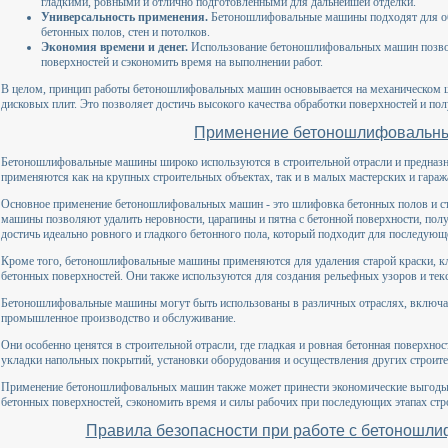
гладкими, ровными и отлично подготовленными для дальнейшей отделки.
Универсальность применения.
Бетоношлифовальные машины подходят для об
бетонных полов, стен и потолков.
Экономия времени и денег.
Использование бетоношлифовальных машин позвол
поверхностей и сэкономить время на выполнении работ.
В целом, принцип работы бетоношлифовальных машин основывается на механическом ш
дисковых плит. Это позволяет достичь высокого качества обработки поверхностей и пол
Применение бетоношлифовальн
Бетоношлифовальные машины широко используются в строительной отрасли и предназн
применяются как на крупных строительных объектах, так и в малых мастерских и гараж
Основное применение бетоношлифовальных машин - это шлифовка бетонных полов и ст
машины позволяют удалить неровности, царапины и пятна с бетонной поверхности, полу
достичь идеально ровного и гладкого бетонного пола, который подходит для последующ
Кроме того, бетоношлифовальные машины применяются для удаления старой краски, кл
бетонных поверхностей. Они также используются для создания рельефных узоров и текс
Бетоношлифовальные машины могут быть использованы в различных отраслях, включая
промышленное производство и обслуживание.
Они особенно ценятся в строительной отрасли, где гладкая и ровная бетонная поверхн
укладки напольных покрытий, установки оборудования и осуществления других строите
Применение бетоношлифовальных машин также может принести экономические выгоды, 
бетонных поверхностей, сэкономить время и силы рабочих при последующих этапах стро
Правила безопасности при работе с бетонош