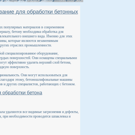
ание для обработки бетонных
ых популярных материалов в современном
ериалу, бетону необходима обработка для
ивлекательного внешнего вида. Именно для этих
шины, которые являются незаменимым
других отраслях промышленности.
й специализированное оборудование,
твердых поверхностей. Они оснащены специальными
гут эффективно удалять верхний слой бетона,
ладкую поверхность.
ональность. Они могут использоваться для
 Благодаря этому, бетоношлифовальные машины
в и других специалистов, работающих с бетоном.
 обработки бетона
ала удаляются все видимые загрязнения и дефекты,
ти, при необходимости проводится шпаклевка и