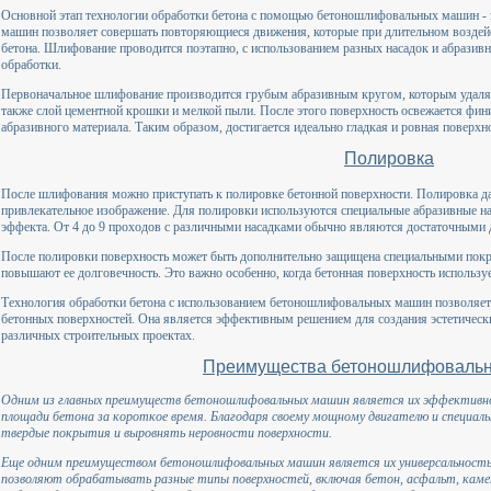
Основной этап технологии обработки бетона с помощью бетоношлифовальных машин -
машин позволяет совершать повторяющиеся движения, которые при длительном воздей
бетона. Шлифование проводится поэтапно, с использованием разных насадок и абразивн
обработки.
Первоначальное шлифование производится грубым абразивным кругом, которым удаляет
также слой цементной крошки и мелкой пыли. После этого поверхность освежается ф
абразивного материала. Таким образом, достигается идеально гладкая и ровная поверхно
Полировка
После шлифования можно приступать к полировке бетонной поверхности. Полировка дает
привлекательное изображение. Для полировки используются специальные абразивные н
эффекта. От 4 до 9 проходов с различными насадками обычно являются достаточными д
После полировки поверхность может быть дополнительно защищена специальными покр
повышают ее долговечность. Это важно особенно, когда бетонная поверхность использу
Технология обработки бетона с использованием бетоношлифовальных машин позволяет 
бетонных поверхностей. Она является эффективным решением для создания эстетическ
различных строительных проектах.
Преимущества бетоношлифоваль
Одним из главных преимуществ бетоношлифовальных машин является их эффективн
площади бетона за короткое время. Благодаря своему мощному двигателю и специал
твердые покрытия и выровнять неровности поверхности.
Еще одним преимуществом бетоношлифовальных машин является их универсальност
позволяют обрабатывать разные типы поверхностей, включая бетон, асфальт, камен