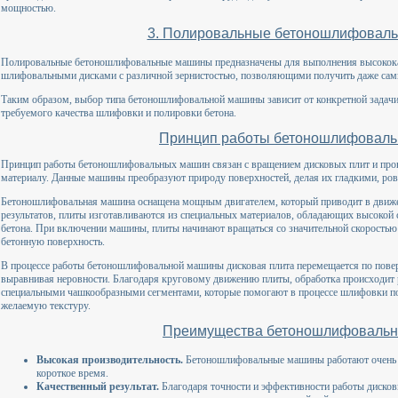
мощностью.
3. Полировальные бетоношлифовал
Полировальные бетоношлифовальные машины предназначены для выполнения высокока
шлифовальными дисками с различной зернистостью, позволяющими получить даже сам
Таким образом, выбор типа бетоношлифовальной машины зависит от конкретной задачи
требуемого качества шлифовки и полировки бетона.
Принцип работы бетоношлифовал
Принцип работы бетоношлифовальных машин связан с вращением дисковых плит и про
материалу. Данные машины преобразуют природу поверхностей, делая их гладкими, ро
Бетоношлифовальная машина оснащена мощным двигателем, который приводит в движе
результатов, плиты изготавливаются из специальных материалов, обладающих высокой 
бетона. При включении машины, плиты начинают вращаться со значительной скоростью 
бетонную поверхность.
В процессе работы бетоношлифовальной машины дисковая плита перемещается по повер
выравнивая неровности. Благодаря круговому движению плиты, обработка происходит
специальными чашкообразными сегментами, которые помогают в процессе шлифовки по
желаемую текстуру.
Преимущества бетоношлифовальн
Высокая производительность.
Бетоношлифовальные машины работают очень б
короткое время.
Качественный результат.
Благодаря точности и эффективности работы дисков