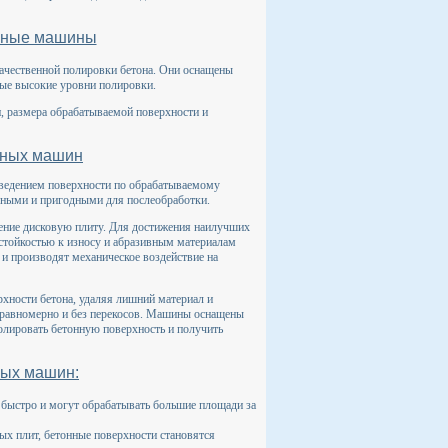
ьные машины
чественной полировки бетона. Они оснащены
ые высокие уровни полировки.
, размера обрабатываемой поверхности и
ьных машин
ведением поверхности по обрабатываемому
вными и пригодными для послеобработки.
ние дисковую плиту. Для достижения наилучших
стойкостью к износу и абразивным материалам
и производят механическое воздействие на
хности бетона, удаляя лишний материал и
 равномерно и без перекосов. Машины оснащены
лировать бетонную поверхность и получить
ых машин:
ыстро и могут обрабатывать большие площади за
ых плит, бетонные поверхности становятся