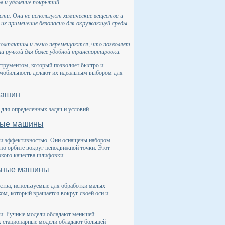
в и удаление покрытий.
и. Они не используют химические вещества и
 их применение безопасно для окружающей среды
компактны и легко перемещаются, что позволяет
ли ручкой для более удобной транспортировки.
рументом, который позволяет быстро и
и мобильность делают их идеальным выбором для
машин
для определенных задач и условий.
ные машины
и эффективностью. Они оснащены набором
по орбите вокруг неподвижной точки. Этот
окого качества шлифовки.
льные машины
тва, используемые для обработки малых
м, который вращается вокруг своей оси и
и. Ручные модели обладают меньшей
ак стационарные модели обладают большей