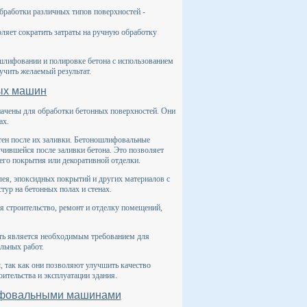
работки различных типов поверхностей -
яет сократить затраты на ручную обработку
лифовании и полировке бетона с использованием
учить желаемый результат.
ых машин
ачены для обработки бетонных поверхностей. Они
ах.
ен после их заливки. Бетоношлифовальные
чившейся после заливки бетона. Это позволяет
его покрытия или декоративной отделки.
ея, эпоксидных покрытий и других материалов с
тур на бетонных полах и стенах.
 строительство, ремонт и отделку помещений,
ость является необходимым требованием для
льных работ.
так как они позволяют улучшить качество
ительства и эксплуатации здания.
лифовальными машинами