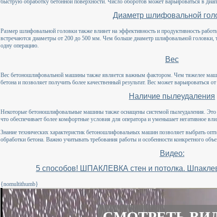
быструю обработку бетонной поверхности. Число оборотов может варьироваться в диапа
Диаметр шлифовальной гол
Размер шлифовальной головки также влияет на эффективность и продуктивность рабо
встречаются диаметры от 200 до 500 мм. Чем больше диаметр шлифовальной головки, 
одну операцию.
Вес
Вес бетоношлифовальной машины также является важным фактором. Чем тяжелее машин
бетона и позволяет получить более качественный результат. Вес может варьироваться от 
Наличие пылеудаления
Некоторые бетоношлифовальные машины также оснащены системой пылеудаления. Это п
что обеспечивает более комфортные условия для оператора и уменьшает негативное вл
Знание технических характеристик бетоношлифовальных машин позволяет выбрать опт
обработки бетона. Важно учитывать требования работы и особенности конкретного объе
Видео:
5 способов! ШПАКЛЕВКА стен и потолка. Шпаклевк
{nomultithumb}
СМОТРЕТЬ ВИ