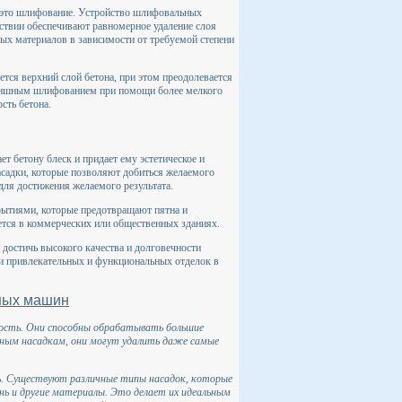
 это шлифование. Устройство шлифовальных
ствии обеспечивают равномерное удаление слоя
ых материалов в зависимости от требуемой степени
ся верхний слой бетона, при этом преодолевается
инишным шлифованием при помощи более мелкого
сть бетона.
 бетону блеск и придает ему эстетическое и
асадки, которые позволяют добиться желаемого
ля достижения желаемого результата.
ытиями, которые предотвращают пятна и
ется в коммерческих или общественных зданиях.
достичь высокого качества и долговечности
и привлекательных и функциональных отделок в
ных машин
ость. Они способны обрабатывать большие
ьным насадкам, они могут удалить даже самые
ь. Существуют различные типы насадок, которые
ь и другие материалы. Это делает их идеальным