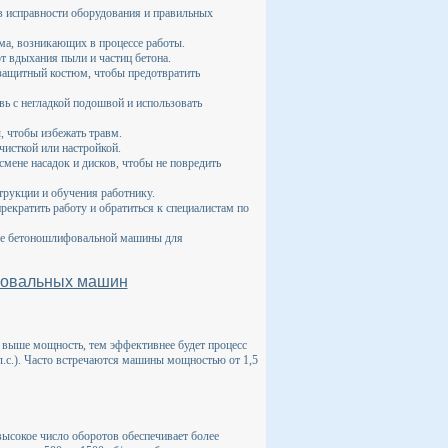
 исправности оборудования и правильных
ума, возникающих в процессе работы.
т вдыхания пыли и частиц бетона.
защитный костюм, чтобы предотвратить
ь с негладкой подошвой и использовать
 чтобы избежать травм.
исткой или настройкой.
мене насадок и дисков, чтобы не повредить
рукции и обучения работнику.
екратить работу и обратиться к специалистам по
ке бетоношлифовальной машины для
фовальных машин
выше мощность, тем эффективнее будет процесс
л.с.). Часто встречаются машины мощностью от 1,5
высокое число оборотов обеспечивает более