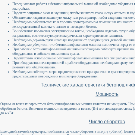
Перед началом работы с бетоношлифовальной машиной необходимо убедиться в
настройках.
Наденьте защитные очки и наушники, чтобы защитить глаза и слух от пыли и ш
Обязательно наденьте защитную маску или респиратор, чтобы защитить легкие о
Необходимо работать только в хорошо проветриваемом помещении или носить 
непосредственный контакт с пылью и частицами бетона.
Во избежание поражения электрическим током, необходимо надевать сухую обув
напряжение, соответствующее электрическим характеристикам машины.
Необходимо держать руки и пальцы подальше от вращающихся деталей машины,
Необходимо убедиться, что бетоношлифовальная машина выключена перед ее оч
При работе с бетоношлифовальной машиной необходимо соблюдать правила по с
оборудование и избежать возможных травм.
Недопустимо использование бетоношлифовальной машины без специальной инст
При обнаружении неисправностей в работе оборудования необходимо сразу же пр
ремонту или обслуживанию.
Необходимо соблюдать меры предосторожности при хранении и транспортиров
предотвращения повреждений или потери оборудования.
Технические характеристики бетоношли
Мощность
Одним из важных параметров бетоношлифовальных машин является их мощность. Чем 
обработки бетона. Величина мощности измеряется в ваттах (Вт) или лошадиных силах (
до 4 кВт.
Число оборотов
Еще одной важной характеристикой является число оборотов в минуту (об/мин). Более 