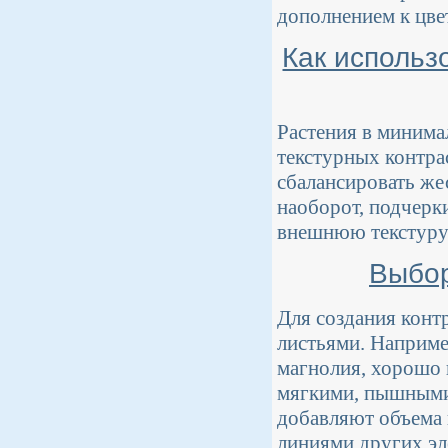
дополнением к цве
Как использ
Растения в минима
текстурных контра
сбалансировать жес
наоборот, подчерк
внешнюю текстуру р
Выбор
Для создания конт
листьями. Например
магнолия, хорошо 
мягкими, пышными 
добавляют объема 
линиями других эл