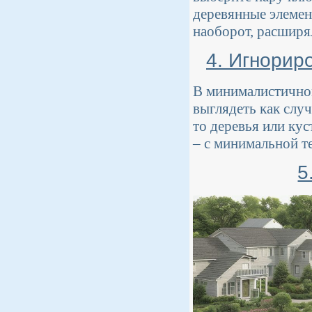
деревянные элемен
наоборот, расширял
4. Игнорир
В минималистичном
выглядеть как слу
то деревья или ку
– с минимальной т
5