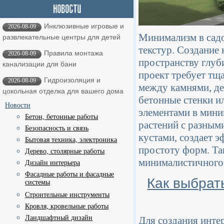
Инклюзивные игровые и
2026-08-09
Минимализм в садо
развлекательные центры для детей
текстур. Создание
Правила монтажа
2026-08-09
пространству глуб
канализации для бани
проект требует тщ
Гидроизоляция и
2026-08-09
между камнями, де
цокольная отделка для вашего дома
бетонные стенки и
Новости
элементами в мини
Бетон, бетонные работы
растений с разным
Безопасность и связь
кустами, создает 
Бытовая техника, электроника
простоту форм. Та
Дерево, столярные работы
минималистичного 
Дизайн интерьера
Фасадные работы и фасадные
Как выбрат
системы
Строительные инструменты
Кровля, кровельные работы
Ландшафтный дизайн
Для создания инте