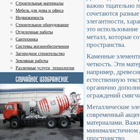
Строительные материалы
важно тщательно п
Мебель для дома и офиса
сочетаются разные
Недвижимость
элегантности, хар
Строительное оборудование
это использование 
Отделочные работы
металл, которые с
Сантехника
пространства.
Системы жизнеобеспечения
Загородное строительство
Каменные элементы
Земляные работы
четкость. Эти мат
Различные услуги, технологии
например, древесн
естественную текст
органично дополня
ограждений смягчи
Металлические элем
современный акцен
материалами. Важн
минималистичном д
пространство.