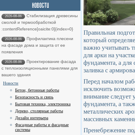
Стабилизация древесины
2026-08-06
смолой и термообработкой ​
:contentReference[oaicite:0]{index=0}
Правильная подгот
Профилактика плесени
который определяе
2026-08-06
на фасаде дома и защита от ее
важно учитывать т
появления
для арки на участ
фундамента, а для
Проектирование фасада
2026-08-06
с теплоизоляционными панелями для
заливка с армиров
вашего здания
Перед началом раб
Новости
исключить возможн
Бетон, бетонные работы
внимание следует 
Безопасность и связь
фундамента, а так
Бытовая техника, электроника
металлических аро
Дерево, столярные работы
массивных каменн
Дизайн интерьера
Фасадные работы и фасадные
Пренебрежение под
системы