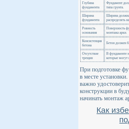
Глубина
Фундамент долж
фундамента
типа грунта.
Ширина
Ширина должна 
фундамента
распределять на
Ровность
Поверхность фу
основания
монтажа арки.
Консистенция
Бетон должен 
бетона
Отсутствие
В фундаменте н
трещин
которые могут 
При подготовке фу
в месте установки
важно удостоверит
конструкции в буд
начинать монтаж а
Как изб
по