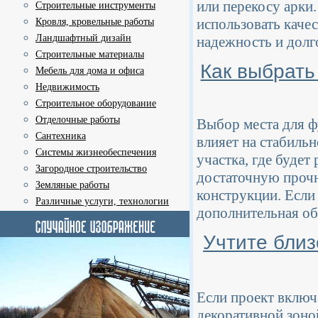
или перекосу арки.
Строительные инструменты
использовать каче
Кровля, кровельные работы
Ландшафтный дизайн
надежность и долг
Строительные материалы
Как выбрать
Мебель для дома и офиса
Недвижимость
Строительное оборудование
Отделочные работы
Выбор места для ф
Сантехника
влияет на стабильн
Системы жизнеобеспечения
участка, где будет
Загородное строительство
достаточную прочн
Земляные работы
конструкции. Если
Различные услуги, технологии
дополнительная об
Учтите близ
Если проект включа
декоративной зоно