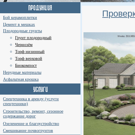
Проверк
Бой керамоплитки
Цемент в мешках
Плодородные грунты
Грунт плодородный
Чернозём
Торф низинный
Торф верховой
Биокомпост
Нерудные материалы
Асфальтная крошка
Спецтехника в аренду (услуги
спецтехники)
Строительство, ремонт, сезонное
содержание дорог
Озеленение и благоустройство
Смешивание почвогрунтов