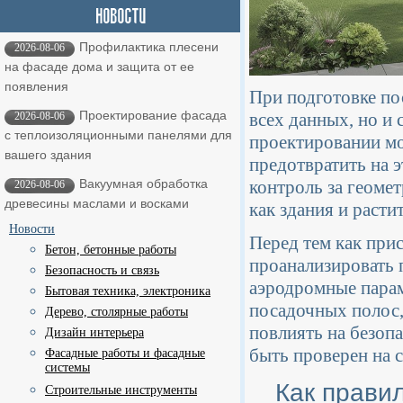
Профилактика плесени
2026-08-06
на фасаде дома и защита от ее
появления
При подготовке по
Проектирование фасада
всех данных, но и
2026-08-06
с теплоизоляционными панелями для
проектировании мо
вашего здания
предотвратить на э
контроль за геоме
Вакуумная обработка
2026-08-06
древесины маслами и восками
как здания и расти
Новости
Перед тем как при
Бетон, бетонные работы
проанализировать 
Безопасность и связь
аэродромные парам
Бытовая техника, электроника
посадочных полос,
Дерево, столярные работы
повлиять на безоп
Дизайн интерьера
быть проверен на 
Фасадные работы и фасадные
системы
Как прави
Строительные инструменты