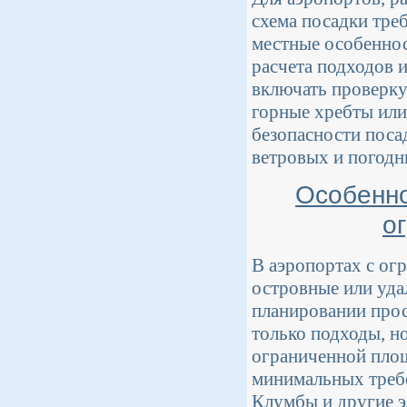
схема посадки тре
местные особеннос
расчета подходов 
включать проверку
горные хребты или
безопасности поса
ветровых и погодн
Особенно
о
В аэропортах с ог
островные или уда
планировании прос
только подходы, н
ограниченной площ
минимальных требо
Клумбы и другие э