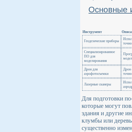
Основные 
Инструмент
Описа
Испол
Геодезические приборы
точно
Специализированное
Прогр
ПО для
модел
моделирования
Дрон для
Дрон 
аэрофотосъемки
точно
Испол
Лазерные сканеры
аэрод
Для подготовки по
которые могут пов
здания и другие и
клумбы или деревь
существенно измен