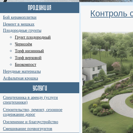
Контроль 
Бой керамоплитки
Цемент в мешках
Плодородные грунты
Грунт плодородный
Чернозём
Торф низинный
Торф верховой
Биокомпост
Нерудные материалы
Асфальтная крошка
Спецтехника в аренду (услуги
спецтехники)
Строительство, ремонт, сезонное
содержание дорог
Озеленение и благоустройство
Смешивание почвогрунтов