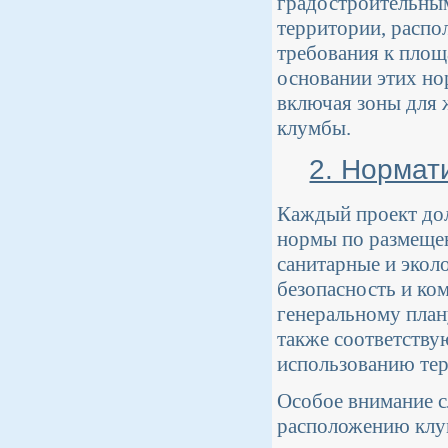
градостроительным
территории, распо
требования к площ
основании этих но
включая зоны для ж
клумбы.
2. Нормат
Каждый проект дол
нормы по размеще
санитарные и экол
безопасность и ко
генеральному план
также соответству
использованию те
Особое внимание с
расположению клу