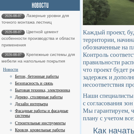
Лазерные уровни для
2026-08-07
точного монтажа лестниц
Каждый проект, бу
Цветной цемент
2026-08-07
особенности производства и области
территории, начина
применения
обозначенные на п
Контроль соответс
Крепежные системы для
2026-08-07
правильности расп
мебели на напольные покрытия
что проект будет 
Новости
задержек и дополни
Бетон, бетонные работы
несоответствия пр
Безопасность и связь
Бытовая техника, электроника
Наши специалисты 
Дерево, столярные работы
с согласования зон
Дизайн интерьера
Мы гарантируем, ч
Фасадные работы и фасадные
системы
плану с учетом вс
Строительные инструменты
Как начат
Кровля, кровельные работы