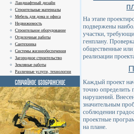
Ландшафтный дизайн
п
Строительные материалы
Мебель для дома и офиса
На этапе проектир
Недвижимость
подвержены наибол
Строительное оборудование
участки, требующи
Отделочные работы
генплану. Проверк
Сантехника
общественные или 
Системы жизнеобеспечения
реализации проекта
Загородное строительство
Земляные работы
П
Различные услуги, технологии
Каждый проект нач
точно определить 
нарушений. Внесен
значительным проб
соблюдении градос
проектные програм
на плане.