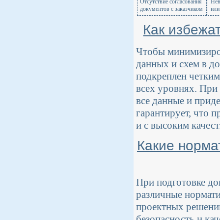
Отсутствие согласования
Нев
документов с заказчиком
или
Как избежа
Чтобы минимизиров
данных и схем в д
подкреплен четким
всех уровнях. При
все данные и прид
гарантирует, что п
и с высоким качест
Какие норма
При подготовке до
различные нормати
проектных решений
безопасность и ка