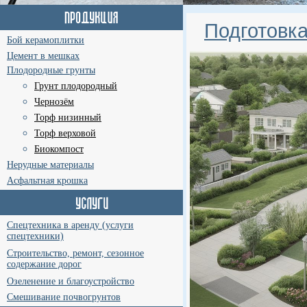
Подготовк
Бой керамоплитки
Цемент в мешках
Плодородные грунты
Грунт плодородный
Чернозём
Торф низинный
Торф верховой
Биокомпост
Нерудные материалы
Асфальтная крошка
Спецтехника в аренду (услуги
спецтехники)
Строительство, ремонт, сезонное
содержание дорог
Озеленение и благоустройство
Смешивание почвогрунтов