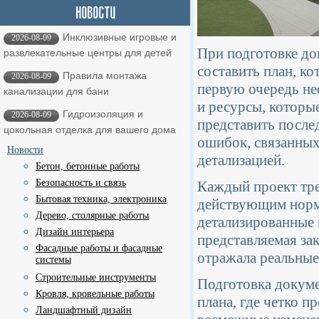
Инклюзивные игровые и
2026-08-09
При подготовке до
развлекательные центры для детей
составить план, ко
Правила монтажа
2026-08-09
первую очередь не
канализации для бани
и ресурсы, которы
Гидроизоляция и
2026-08-09
представить после
цокольная отделка для вашего дома
ошибок, связанных
Новости
детализацией.
Бетон, бетонные работы
Безопасность и связь
Каждый проект тре
Бытовая техника, электроника
действующим норма
Дерево, столярные работы
детализированные 
Дизайн интерьера
представляемая зак
Фасадные работы и фасадные
отражала реальные
системы
Строительные инструменты
Подготовка докуме
Кровля, кровельные работы
плана, где четко 
Ландшафтный дизайн