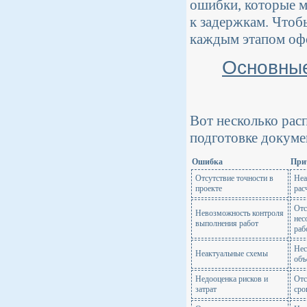
ошибки, которые м
к задержкам. Чтоб
каждым этапом оф
Основные
Вот несколько рас
подготовке докуме
Ошибка
При
Отсутствие точности в
Неа
проекте
рас
Отс
Невозможность контроля
нес
выполнения работ
раб
Нес
Неактуальные схемы
объ
Недооценка рисков и
Отс
затрат
сро