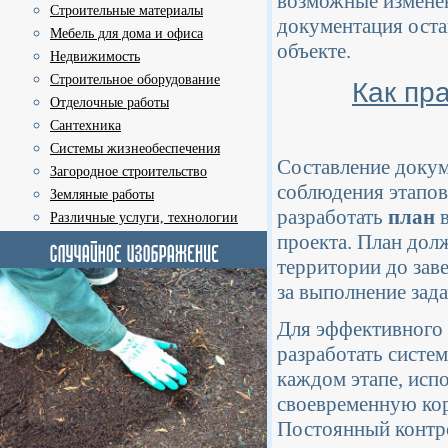
возможные изменен
Строительные материалы
документация оста
Мебель для дома и офиса
объекте.
Недвижимость
Строительное оборудование
Как пр
Отделочные работы
Сантехника
Системы жизнеобеспечения
Составление докум
Загородное строительство
соблюдения этапов
Земляные работы
разработать
план
в
Различные услуги, технологии
проекта. План дол
территории до зав
за выполнение зада
Для эффективного
разработать систе
каждом этапе, испо
своевременную кор
Постоянный контро