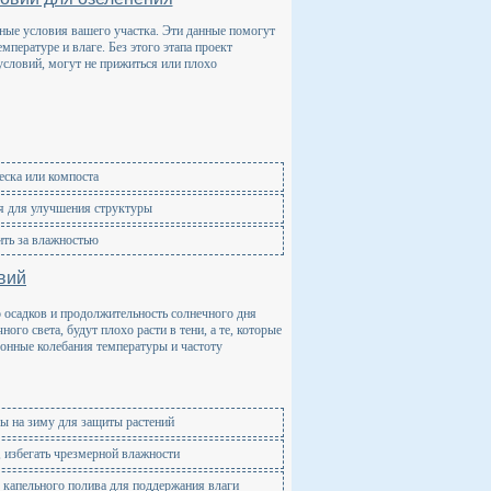
ные условия вашего участка. Эти данные помогут
мпературе и влаге. Без этого этапа проект
условий, могут не прижиться или плохо
еска или компоста
я для улучшения структуры
ить за влажностью
вий
 осадков и продолжительность солнечного дня
го света, будут плохо расти в тени, а те, которые
зонные колебания температуры и частоту
ы на зиму для защиты растений
, избегать чрезмерной влажности
 капельного полива для поддержания влаги