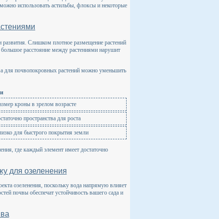
 можно использовать астильбы, флоксы и некоторые
астениями
и развития. Слишком плотное размещение растений
ом большое расстояние между растениями нарушит
я, а для почвопокровных растений можно уменьшить
ии
азмер кроны в зрелом возрасте
статочно пространства для роста
лизко для быстрого покрытия земли
ения, где каждый элемент имеет достаточно
жу для озеленения
екта озеленения, поскольку вода напрямую влияет
остей почвы обеспечат устойчивость вашего сада и
ива