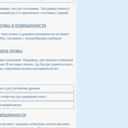
ованию зон для озеленения. Эти данные помогут
альный рост и гармоничное сочетание в единой
почвы и освещенности
е типу почвы и уровням освещенности на вашем
шибок, связанных с неподобающим выбором
типа почвы
лана озеленения. Например, для тяжёлых глинистых
нь. В песчаных почвах, где быстро теряется влага,
ных чернозёмах можно высаживать более
пост для улучшения дренажа
е вещества для удержания влаги
 подкармливать
свещенности
х участков с прямым солнечным светом идеально