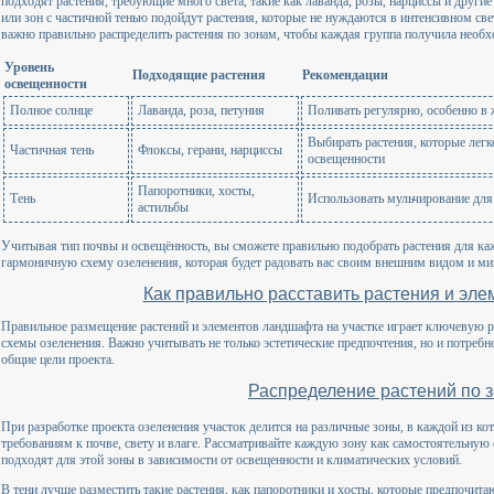
подходят растения, требующие много света, такие как лаванда, розы, нарциссы и други
или зон с частичной тенью подойдут растения, которые не нуждаются в интенсивном свет
важно правильно распределить растения по зонам, чтобы каждая группа получила необх
Уровень
Подходящие растения
Рекомендации
освещенности
Полное солнце
Лаванда, роза, петуния
Поливать регулярно, особенно в
Выбирать растения, которые ле
Частичная тень
Флоксы, герани, нарциссы
освещенности
Папоротники, хосты,
Тень
Использовать мульчирование дл
астильбы
Учитывая тип почвы и освещённость, вы сможете правильно подобрать растения для ка
гармоничную схему озеленения, которая будет радовать вас своим внешним видом и ми
Как правильно расставить растения и эл
Правильное размещение растений и элементов ландшафта на участке играет ключевую 
схемы озеленения. Важно учитывать не только эстетические предпочтения, но и потребно
общие цели проекта.
Распределение растений по 
При разработке проекта озеленения участок делится на различные зоны, в каждой из к
требованиям к почве, свету и влаге. Рассматривайте каждую зону как самостоятельную 
подходят для этой зоны в зависимости от освещенности и климатических условий.
В тени лучше разместить такие растения, как папоротники и хосты, которые предпочит