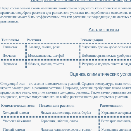
Перед составлением схемы озеленения важно точно определить климатические и почвен
правильно подобрать растения для разных зон, учитывая их потребности в освещении, те
озеленения может быть неэффективным, так как растения, не подходящие для местных 
развиваться.
Анализ почвы
Тип почвы
Растения
Рекомендации
Глинистая
Лаванда, пионы, розы
Улучшить дренаж добавлением п
Песчаная
Можжевельник, шалфей
Добавить органические удобрени
Чернозём
Яблоня, малина, томаты
Регулярно подкармливать и след
Оценка климатических усло
Следующий этап – это анализ климатических условий. Средняя температура, количество
играют важную роль в развитии растений. Например, растения, требующие много солнечно
предпочитают тепло, могут не выжить в холодных регионах. Также важно учитывать се
заморозков, которые могут повлиять на выбор растительности для открытых участков.
Климатическая зона
Подходящие растения
Рекомендации
Холодный климат
Явская лиственница, сосна, берёза
Укрывные материал
Умеренный климат
Гортензия, яблоня, слива
Регулярно поливать
Тёплый климат
Лаванда, оливковое дерево, гранат
Установить системы