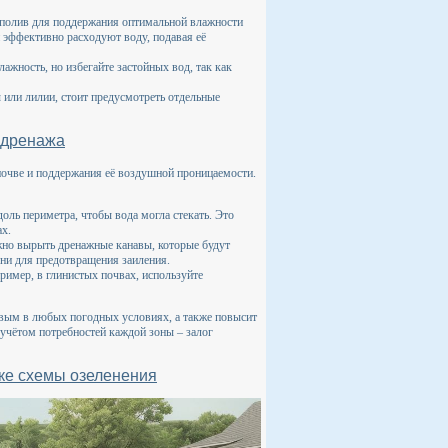
 полив для поддержания оптимальной влажности
и эффективно расходуют воду, подавая её
жность, но избегайте застойных вод, так как
 или лилии, стоит предусмотреть отдельные
 дренажа
очве и поддержания её воздушной проницаемости.
оль периметра, чтобы вода могла стекать. Это
ах.
жно вырыть дренажные канавы, которые будут
ни для предотвращения заиления.
ример, в глинистых почвах, используйте
овым в любых погодных условиях, а также повысит
учётом потребностей каждой зоны – залог
тке схемы озеленения