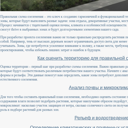
Правильная схема озеленения – это ключ к созданию гармоничной и функциональной т
зоны, которые будут выполнять разные задачи: зона отдыха, декоративные участки, мес
Процесс начинается с тщательной оценки почвы, климата и особенностей освещенности.
смогут thrive в выбранных зонах и будут долгосрочными элементами вашего сада.
При разработке проекта озеленения важно не только правильно распределить растения п
собой. Например, тень от высоких деревьев может ограничивать доступ света для менее
учитывать. Зоны, где потребуется усиленное внимание к поливу, а также места, требую
проектирования, чтобы избежать лишних затрат и ошибок в будущем.
Как оценить территорию для правильной 
Оценка территории – первый шаг при разработке схемы озеленения. Важно правильно р
которые будут соответствовать различным потребностям вашего участка. Начните с ана
формы и рельефа. Эти данные помогут вам определить, какие зоны потребуют дополнит
естественного озеленения.
Анализ почвы и микроклим
Для того чтобы составить правильный план озеленения, необходимо оценить состояние 
содержания влаги позволит подобрать растения, которые наилучшим образом подойдут 
микроклимат: насколько участок защищен от ветра, сколько солнечного света он получ
роль в подборе растений для разных зон.
Рельеф и водоотведени
Определение климатических и почвенных усл