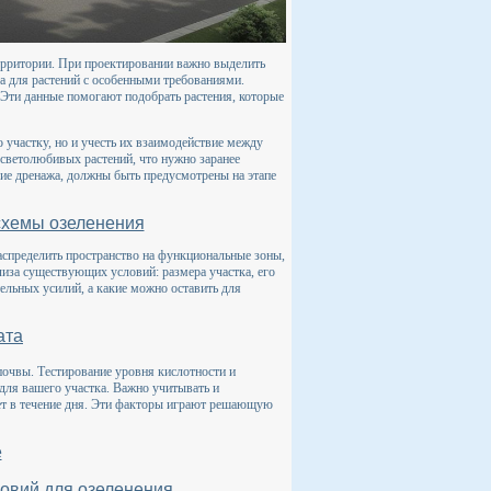
ерритории. При проектировании важно выделить
та для растений с особенными требованиями.
 Эти данные помогают подобрать растения, которые
о участку, но и учесть их взаимодействие между
 светолюбивых растений, что нужно заранее
щие дренажа, должны быть предусмотрены на этапе
схемы озеленения
аспределить пространство на функциональные зоны,
лиза существующих условий: размера участка, его
ельных усилий, а какие можно оставить для
ата
почвы. Тестирование уровня кислотности и
для вашего участка. Важно учитывать и
ает в течение дня. Эти факторы играют решающую
е
овий для озеленения