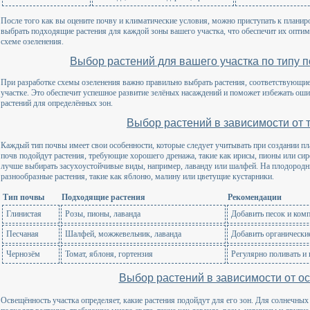
После того как вы оцените почву и климатические условия, можно приступать к планир
выбрать подходящие растения для каждой зоны вашего участка, что обеспечит их оптим
схеме озеленения.
Выбор растений для вашего участка по типу 
При разработке схемы озеленения важно правильно выбрать растения, соответствующи
участке. Это обеспечит успешное развитие зелёных насаждений и поможет избежать о
растений для определённых зон.
Выбор растений в зависимости от 
Каждый тип почвы имеет свои особенности, которые следует учитывать при создании п
почв подойдут растения, требующие хорошего дренажа, такие как ирисы, пионы или сире
лучше выбирать засухоустойчивые виды, например, лаванду или шалфей. На плодород
разнообразные растения, такие как яблоню, малину или цветущие кустарники.
Тип почвы
Подходящие растения
Рекомендации
Глинистая
Розы, пионы, лаванда
Добавить песок и ком
Песчаная
Шалфей, можжевельник, лаванда
Добавить органически
Чернозём
Томат, яблоня, гортензия
Регулярно поливать и
Выбор растений в зависимости от о
Освещённость участка определяет, какие растения подойдут для его зон. Для солнечны