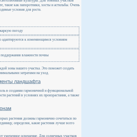
е светолюбивые культуры. Для теневых участков
е, такие как папоротники, хосты и астильбы. Очень
одимые условия для роста.
 жаркую погоду
гко адаптируются к изменяющимся условиям
я поддержания влажности почвы
ждой зоны вашего участка. Это поможет создать
нимальными затратами на уход.
ементы ландшафта
роль в создании гармоничной и функциональной
сти растений в условиях их произрастания, а также
зонам
оторых растения должны гармонично сочетаться по
единицу, определяя, какие растения лучше всего
ают умеренное освещение. Для солнечных участков