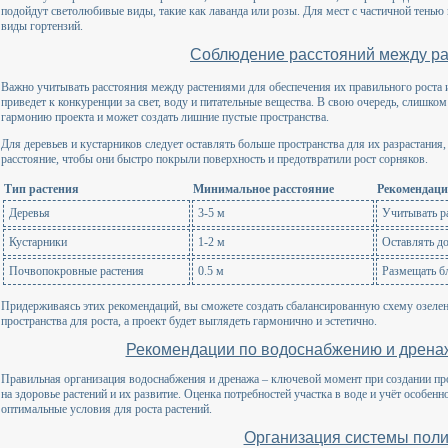
подойдут светолюбивые виды, такие как лаванда или розы. Для мест с частичной тенью
виды гортензий.
Соблюдение расстояний между р
Важно учитывать расстояния между растениями для обеспечения их правильного роста 
приведет к конкуренции за свет, воду и питательные вещества. В свою очередь, слишк
гармонию проекта и может создать лишние пустые пространства.
Для деревьев и кустарников следует оставлять больше пространства для их разрастани
расстояние, чтобы они быстро покрыли поверхность и предотвратили рост сорняков.
Тип растения
Минимальное расстояние
Рекомендац
Деревья
3-5 м
Учитывать р
Кустарники
1-2 м
Оставлять до
Почвопокровные растения
0.5 м
Размещать б
Придерживаясь этих рекомендаций, вы сможете создать сбалансированную схему озелен
пространства для роста, а проект будет выглядеть гармонично и эстетично.
Рекомендации по водоснабжению и дрена
Правильная организация водоснабжения и дренажа – ключевой момент при создании про
на здоровье растений и их развитие. Оценка потребностей участка в воде и учёт особенн
оптимальные условия для роста растений.
Организация системы пол