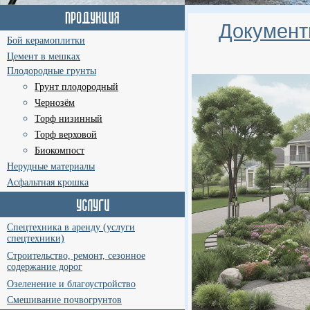
Документ
Бой керамоплитки
Цемент в мешках
Плодородные грунты
Грунт плодородный
Чернозём
Торф низинный
Торф верховой
Биокомпост
Нерудные материалы
Асфальтная крошка
Спецтехника в аренду (услуги
спецтехники)
Строительство, ремонт, сезонное
содержание дорог
Озеленение и благоустройство
Смешивание почвогрунтов