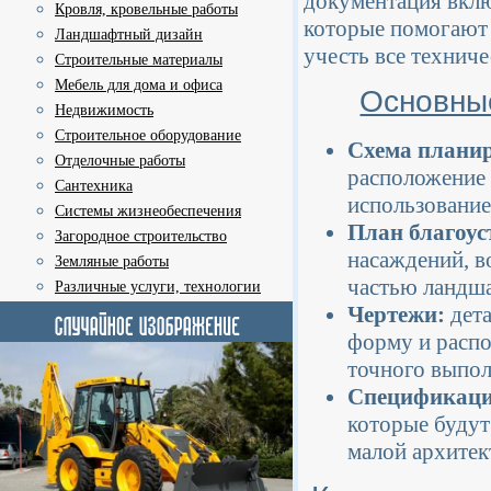
документация вклю
Кровля, кровельные работы
которые помогают 
Ландшафтный дизайн
учесть все техниче
Строительные материалы
Мебель для дома и офиса
Основны
Недвижимость
Строительное оборудование
Схема планир
Отделочные работы
расположение 
Сантехника
использование
Системы жизнеобеспечения
План благоус
Загородное строительство
насаждений, в
Земляные работы
частью ландша
Различные услуги, технологии
Чертежи:
дета
форму и распо
точного выпол
Спецификаци
которые будут
малой архитек