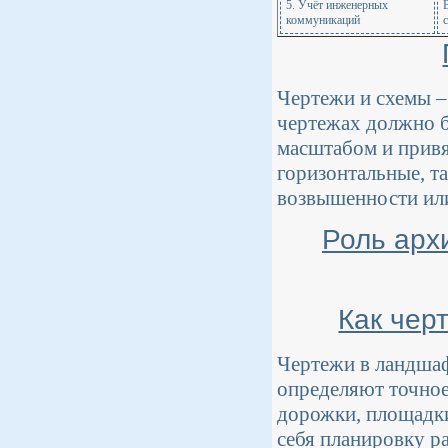
5. Учёт инженерных
коммуникаций
с
Чертежи и схемы – 
чертежах должно б
масштабом и привяз
горизонтальные, т
возвышенности или
Роль арх
Как чер
Чертежи в ландша
определяют точное
дорожки, площадки
себя планировку р