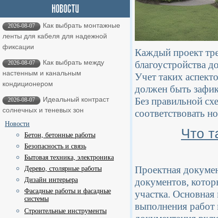
Как выбрать монтажные
2026-08-07
ленты для кабеля для надежной
фиксации
Каждый проект тре
Как выбрать между
благоустройства д
2026-08-07
настенным и канальным
Учет таких аспекто
кондиционером
должен быть зафик
Без правильной с
Идеальный контраст
2026-08-07
солнечных и теневых зон
соответствовать н
Новости
Что т
Бетон, бетонные работы
Безопасность и связь
Бытовая техника, электроника
Проектная докумен
Дерево, столярные работы
Дизайн интерьера
документов, котор
Фасадные работы и фасадные
участка. Основная 
системы
выполнения работ 
Строительные инструменты