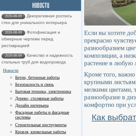
Декоративная роспись
2026-08-09
стен для уникального интерьера
Если вы хотите до
Фотофиксация и
2026-08-09
обмерные чертежи перед
прекрасно чувству
реставрацией
разнообразием цве
композиции, а низ
Качество и надежность
2026-08-09
растение в любую
стальных труб для водопровода
Новости
Кроме того, важно 
Бетон, бетонные работы
крупными листьями
Безопасность и связь
мелкими цветами, т
Бытовая техника, электроника
разнообразие в диз
Дерево, столярные работы
комфортно при усл
Дизайн интерьера
Фасадные работы и фасадные
Как выбрат
системы
Строительные инструменты
Кровля, кровельные работы