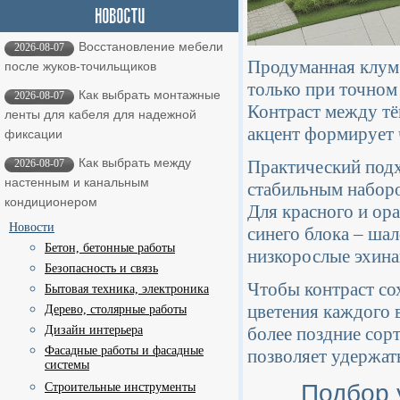
Восстановление мебели
2026-08-07
Продуманная клумб
после жуков-точильщиков
только при точном
Как выбрать монтажные
2026-08-07
Контраст между тё
ленты для кабеля для надежной
акцент формирует 
фиксации
Как выбрать между
Практический подх
2026-08-07
настенным и канальным
стабильным набор
кондиционером
Для красного и ора
Новости
синего блока – шал
Бетон, бетонные работы
низкорослые эхина
Безопасность и связь
Чтобы контраст со
Бытовая техника, электроника
цветения каждого 
Дерево, столярные работы
более поздние сор
Дизайн интерьера
Фасадные работы и фасадные
позволяет удержат
системы
Подбор 
Строительные инструменты