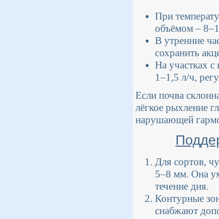
При температу
объёмом – 8–1
В утренние ча
сохранить акце
На участках с
1–1,5 л/ч, рег
Если почва склонн
лёгкое рыхление г
нарушающей гармо
Поддер
Для сортов, ч
5–8 мм. Она у
течение дня.
Контурные зон
снабжают допо