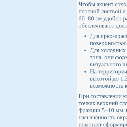
Чтобы акцент сохр
плотной листвой и
60–80 см удобно р
обеспечивают дост
Для ярко-крас
поверхностью,
Для холодных 
тона: они фо
визуального ш
На территория
высотой до 1,
возможность к
При составлении к
точках верхний сл
фракции 5–10 мм. 
насыщенность окра
помогает сформиро