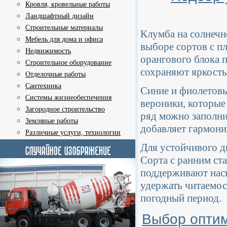
Кровля, кровельные работы
Ландшафтный дизайн
Строительные материалы
Клумба на солнечн
Мебель для дома и офиса
выборе сортов с п
Недвижимость
орангового блока п
Строительное оборудование
сохраняют яркость
Отделочные работы
Сантехника
Синие и фиолетовы
Системы жизнеобеспечения
вероники, которые
Загородное строительство
ряд можно заполни
Земляные работы
добавляет гармони
Различные услуги, технологии
Для устойчивого д
Сорта с ранним ст
поддерживают насы
удержать читаемос
погодный период.
Выбор оптим