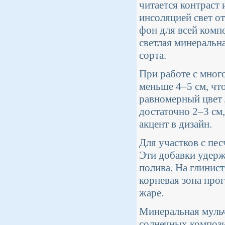
читается контраст 
инсоляцией свет от
фон для всей компо
светлая минеральн
сорта.
При работе с мног
меньше 4–5 см, чт
равномерный цвет л
достаточно 2–3 см
акцент в дизайн.
Для участков с пе
Эти добавки удерж
полива. На глинис
корневая зона про
жаре.
Минеральная мульч
солнечных компози