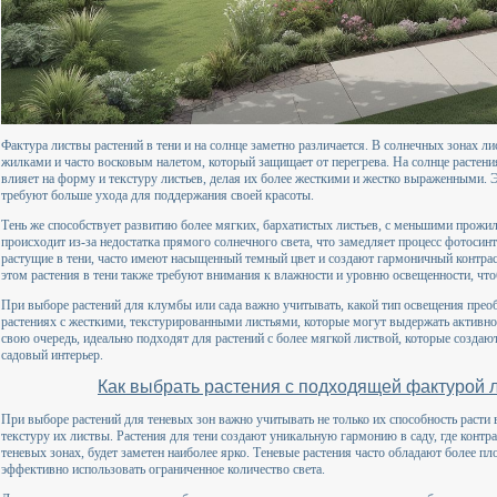
Фактура листвы растений в тени и на солнце заметно различается. В солнечных зонах 
жилками и часто восковым налетом, который защищает от перегрева. На солнце растен
влияет на форму и текстуру листьев, делая их более жесткими и жестко выраженными. 
требуют больше ухода для поддержания своей красоты.
Тень же способствует развитию более мягких, бархатистых листьев, с меньшими прожил
происходит из-за недостатка прямого солнечного света, что замедляет процесс фотосинт
растущие в тени, часто имеют насыщенный темный цвет и создают гармоничный контра
этом растения в тени также требуют внимания к влажности и уровню освещенности, что
При выборе растений для клумбы или сада важно учитывать, какой тип освещения прео
растениях с жесткими, текстурированными листьями, которые могут выдержать активно
свою очередь, идеально подходят для растений с более мягкой листвой, которые созда
садовый интерьер.
Как выбрать растения с подходящей фактурой 
При выборе растений для теневых зон важно учитывать не только их способность расти в
текстуру их листвы. Растения для тени создают уникальную гармонию в саду, где конт
теневых зонах, будет заметен наиболее ярко. Теневые растения часто обладают более пл
эффективно использовать ограниченное количество света.