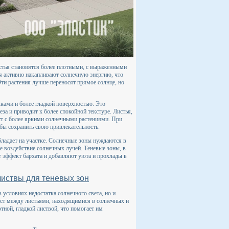
листья становятся более плотными, с выраженными
ия активно накапливают солнечную энергию, что
Эти растения лучше переносят прямое солнце, но
ками и более гладкой поверхностью. Это
еза и приводит к более спокойной текстуре. Листья,
ст с более яркими солнечными растениями. При
бы сохранить свою привлекательность.
бладает на участке. Солнечные зоны нуждаются в
е воздействие солнечных лучей. Теневые зоны, в
ют эффект бархата и добавляют уюта и прохлады в
листвы для теневых зон
 условиях недостатка солнечного света, но и
раст между листьями, находящимися в солнечных и
отной, гладкой листвой, что помогает им