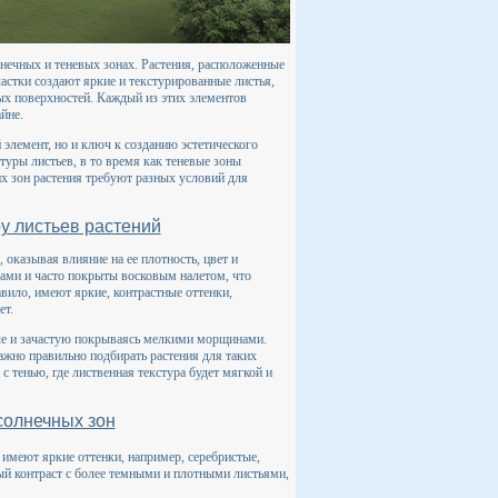
нечных и теневых зонах. Растения, расположенные
астки создают яркие и текстурированные листья,
ых поверхностей. Каждый из этих элементов
йне.
 элемент, но и ключ к созданию эстетического
уры листьев, в то время как теневые зоны
х зон растения требуют разных условий для
у листьев растений
оказывая влияние на ее плотность, цвет и
ками и часто покрыты восковым налетом, что
вило, имеют яркие, контрастные оттенки,
ет.
тче и зачастую покрываясь мелкими морщинами.
ажно правильно подбирать растения для таких
с тенью, где лиственная текстура будет мягкой и
солнечных зон
 имеют яркие оттенки, например, серебристые,
ый контраст с более темными и плотными листьями,