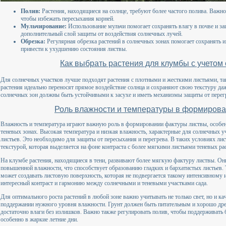
Полив:
Растения, находящиеся на солнце, требуют более частого полива. Важ
чтобы избежать пересыхания корней.
Мульчирование:
Использование мульчи помогает сохранять влагу в почве и за
дополнительный слой защиты от воздействия солнечных лучей.
Обрезка:
Регулярная обрезка растений в солнечных зонах помогает сохранять 
привести к ухудшению состояния листвы.
Как выбрать растения для клумбы с учетом
Для солнечных участков лучше подходят растения с плотными и жесткими листьями, та
растения идеально переносят прямое воздействие солнца и сохраняют свою текстуру даж
солнечных зон должны быть устойчивыми к засухе и иметь механизмы защиты от перегре
Роль влажности и температуры в формиров
Влажность и температура играют важную роль в формировании фактуры листвы, особен
теневых зонах. Высокая температура и низкая влажность, характерные для солнечных у
листьев. Это необходимо для защиты от пересыхания и перегрева. В таких условиях ли
текстурой, которая выделяется на фоне контраста с более мягкими листьями теневых ра
На клумбе растения, находящиеся в тени, развивают более мягкую фактуру листвы. Он
повышенной влажности, что способствует образованию гладких и бархатистых листьев. 
может создавать листовую поверхность, которая не подвергается такому интенсивному и
интересный контраст и гармонию между солнечными и теневыми участками сада.
Для оптимального роста растений в любой зоне важно учитывать не только свет, но и к
поддержании нужного уровня влажности. Грунт должен быть питательным и хорошо дре
достаточно влаги без излишков. Важно также регулировать полив, чтобы поддерживать
особенно в жаркие летние дни.