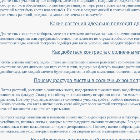
Для теневых участков лучше выбирать растения с широкими, гладкими или бархатистыми
смотрятся, но и обеспечивают оптимальную защиту от перегрева в условиях ограничен
растений могут быть хосты или астильбы. Их листья создают мягкий и спокойный контр
солнечных растений, создавая гармоничное сочетание на клумбе.
Какие растения идеально подходят дл
Для теневых зон стоит выбирать растения с темными листьями, так как они лучше погло
восковое покрытие или серебристый оттенок, что помогает им отражать избыточное тепл
некоторые виды келечей прекрасно подойдут для таких условий, они создадут эффект ба
Как добиться контраста с солнечным
Чтобы усилить контраст, рядом с теневыми растениями можно разместить солнечные ра
сочетание создаст динамичную игру света и тени, подчеркнув фактуру каждого растения
дизайне сада, где каждый элемент будет выделяться, а общая композиция останется гар
Почему фактура листвы в солнечных зонах т
Листья растений, растущих в солнечных зонах, подвергаются значительному воздейств
влияет на их фактуру. Солнце способствует повышенному испарению влаги, что может 
растения. Поэтому уход за растениями в солнечных участках требует особого внимания,
Важно помнить, что такая лиственность часто обладает более жесткой текстурой и мож
нужной влажности и защиты от пересыхания.
Контраст между солнечными и теневыми зонами часто виден через различия в текстуре
устойчивых, плотных листьях, которые могут выдержать высокие температуры. Без долж
становиться менее насыщенными и терять декоративность. Поэтому важно выбрать прав
им надлежащий уход, который включается в регулярный полив, мульчирование и защиту