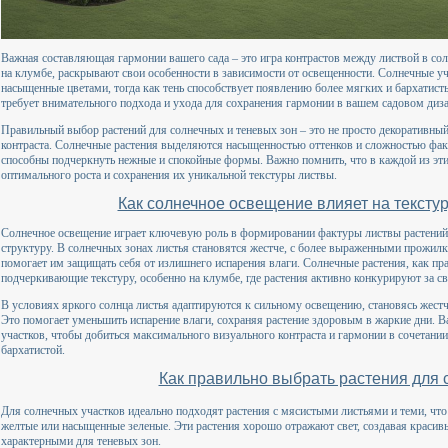
Важная составляющая гармонии вашего сада – это игра контрастов между листвой в сол
на клумбе, раскрывают свои особенности в зависимости от освещенности. Солнечные уч
насыщенные цветами, тогда как тень способствует появлению более мягких и бархатист
требует внимательного подхода и ухода для сохранения гармонии в вашем садовом диза
Правильный выбор растений для солнечных и теневых зон – это не просто декоративный
контраста. Солнечные растения выделяются насыщенностью оттенков и сложностью факт
способны подчеркнуть нежные и спокойные формы. Важно помнить, что в каждой из эти
оптимального роста и сохранения их уникальной текстуры листвы.
Как солнечное освещение влияет на текстур
Солнечное освещение играет ключевую роль в формировании фактуры листвы растений, 
структуру. В солнечных зонах листья становятся жестче, с более выраженными прожил
помогает им защищать себя от излишнего испарения влаги. Солнечные растения, как пра
подчеркивающие текстуру, особенно на клумбе, где растения активно конкурируют за св
В условиях яркого солнца листья адаптируются к сильному освещению, становясь жес
Это помогает уменьшить испарение влаги, сохраняя растение здоровым в жаркие дни. В
участков, чтобы добиться максимального визуального контраста и гармонии в сочетании 
бархатистой.
Как правильно выбрать растения для 
Для солнечных участков идеально подходят растения с мясистыми листьями и теми, что
желтые или насыщенные зеленые. Эти растения хорошо отражают свет, создавая красив
характерными для теневых зон.