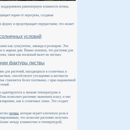
но поддерживать равномерную влажность почвы,
щищает корни от перегрева, создавая
их форму и предотвращает перерастание, что может
 солнечных условий
кими как суккуленты, лаванда и розмарин. Эти
е в жаркие дни. Важно помнить, что растения для
ва, такие как восковый налет на листьях.
ании фактуры листвы
но для растений, находящихся в солнечных и
частков, способствуют утолщению и жесткости
стья становятся более плотными, с ярко выраженной
стений.
и адаптируются к низким температурам и
Тень позволяет растению экономить влагу, и оно
спарению, как в солнечных зонах. Это создает
ачество
почвы
, которая играет ключевую роль в
нированным, что позволит растению получать
 баланс между влажностью и температурой,