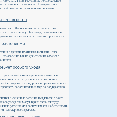
 листьями. Такие растения не только красиво
ного солнечного освещения. Примером таких
аст с более текстурированными листьями
я теневых зон
щают свет. Листья таких растений часто имеют
о и сохранять влагу. Например, папоротники и
рхатистости и визуально «охладят» пространство.
и растениями
стения с яркими, плотными листьями. Такое
. Это особенно важно для создания баланса в
моничной.
ребует особого ухода
ию прямых солнечных лучей, что значительно
привести к перегреву и повреждению тканей
 чтобы сохранить их здоровье и привлекательность.
ет требовать дополнительных мер по поддержанию
 листвы. Солнечные растения нуждаются в более
ного ухода они могут терять свою текстуру,
ильные растения для солнечных зон и обеспечивать
 от чрезмерного перегрева.