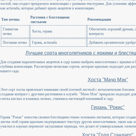
хостой, она создаст прекрасную композицию с разными текстурами. Для усиления эффе
как астильба, которые добавят ярких акцентов в композицию.
Растения с блестящими
Тип почвы
Рекомендации
листьями
Глинистая
Обеспечить хороший дренаж, с
Хоста, герань
почва
контраста
Песчаная почва
Герань, астильба
Добавить органические удобр
Лучшие сорта многолетников с яркими и блестя
Для создания выразительных акцентов в саду важно выбрать многолетники с яркими и 
глубины композиции. Рассмотрим несколько сортов, которые идеально подходят для ра
вашего сада.
Хоста "Мачо Мэн"
Этот сорт хосты привлекает внимание своей плотной листвой с металлическим блеском
создавая контраст с другими растениями в клумбе. "Мачо Мэн" прекрасно подходит для
слегка кислых и влажных почвах, становясь настоящей изюминкой в саду.
Герань "Рокис"
Герань "Рокис" известна своими блестящими темно-зелеными листьями, которые создают
листья этой герани идеально подчеркивают текстуру других многолетников, таких как хо
участки и хорошо переносит засушливые периоды, что делает её универсальным элемен
Хоста "Голд Стандарт"