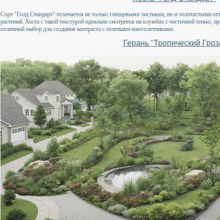
Сорт "Голд Стандарт" отличается не только глянцевыми листьями, но и золотистыми от
растений. Хоста с такой текстурой идеально смотрится на клумбах с частичной тенью, 
отличный выбор для создания контраста с зелеными многолетниками.
Герань "Тропический Гроз