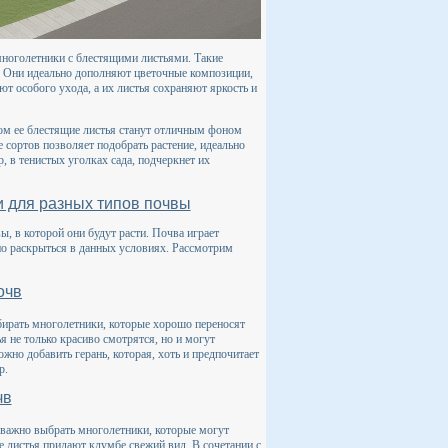
а многолетники с блестящими листьями. Такие
е. Они идеально дополняют цветочные композиции,
т особого ухода, а их листья сохраняют яркость и
том ее блестящие листья станут отличным фоном
е сортов позволяет подобрать растение, идеально
 в тенистых уголках сада, подчеркнет их
и для разных типов почвы
, в которой они будут расти. Почва играет
но раскрыться в данных условиях. Рассмотрим
очв
бирать многолетники, которые хорошо переносят
я не только красиво смотрятся, но и могут
жно добавить герань, которая, хоть и предпочитает
р.
чв
у важно выбрать многолетники, которые могут
е листья придают клумбе свежий вид. В сочетании с