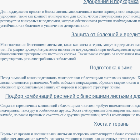
Удобрения и подкормка
Для поддержания яркости и блеска листвы многолетников важно периодически подкармл
удобрения, такие как компост или перегной, для хосты, чтобы стимулировать рост и со
реагирует на минеральные подкормки, которые обеспечивают растения необходимыми 
устойчивости к болезням и увеличению декоративности.
Защита от болезней и вреди
Многолетники с блестящими листьями, такие как хоста и герань, могут подвергаться на
тля. Регулярно проверяйте растения на наличие повреждений и при необходимости прим
биологические препараты или настои из чеснока. Также важно следить за состоянием по
предотвратить развитие грибковых заболеваний.
Подготовка к зиме
Перед зимовкой важно подготовить многолетники с блестящими листьями к холодам. Хо
листья становятся уязвимыми. Чтобы избежать повреждения, обрежьте старые листья и 
обеспечит дополнительную защиту от морозов и сохранит структуру почвы.
Подбор комбинаций растений с блестящими листьями дл
Создание гармоничных композиций с блестящими листьями требует внимательного подх
подчеркивал текстуру и особенности других. Хоста с её крупными блестящими листьями
клумбе, но важно правильно сочетать её с другими растениями, чтобы композиция не по
Хоста и герань
Герань с её яркими и насыщенными листьями прекрасно контрастирует с более спокойн
добавляет динамики в клумбу, где хоста становится фоном для акцентных пятен герани.