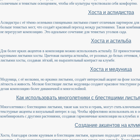
солнечным и тенистым освещением, чтобы обе культуры чувствовали себя комфортно.
Хоста и аспидистра
Аспидистра с её тёмно-зелеными глянцевыми листьями станет отличным партнером для х
больше тенистых мест, что создаёт красивый переход между растениями. Такая комбинац
не перегрузит композицию. Это идеальное сочетание для тенистых уголков сада.
Хоста и астильба
Для более ярких акцентов в композиции можно использовать астильбу. Её прямостоячи
крупными листьями хосты. Цветовая палитра астильбы, от розовых до белых оттенков, 
листьями хосты, создавая лёгкий, но выразительный контраст на клумбе.
Хоста и медуница
Медуница, с её мелкими, но яркими листьями, создаёт интересный акцент на фоне хосты
лёгкость и живость. Мелкие блестящие листья медуницы создают красивое текстурное 
делая композицию более динамичной и многослойной.
Как использовать многолетники с блестящими лист
Многолетники с блестящими листьями, такие как хоста и герань, могут стать ключевы
текстурные акценты и визуальный интерес в сад. Чтобы эффективно использовать их в 
комбинировать с другими растениями, создавая гармоничные композиции на клумбах и в
Создание акцентов на клум
Хоста, благодаря своим крупным и блестящим листьям, идеально подходит для создания