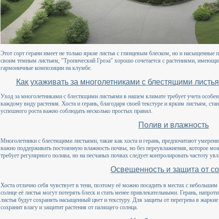
Этот сорт герани имеет не только яркие листья с глянцевым блеском, но и насыщенные
своим темным листьям, "Тропический Гроза" хорошо сочетается с растениями, имеющим
гармоничные композиции на клумбе.
Как ухаживать за многолетниками с блестящими листь
Уход за многолетниками с блестящими листьями в нашем климате требует учета особен
каждому виду растения. Хоста и герань, благодаря своей текстуре и ярким листьям, ста
успешного роста важно соблюдать несколько простых правил.
Полив и влажность
Многолетники с блестящими листьями, такие как хоста и герань, предпочитают умеренн
важно поддерживать постоянную влажность почвы, но без переувлажнения, которое мож
требует регулярного полива, но на песчаных почвах следует контролировать частоту ув
Освещенность и защита от с
Хоста отлично себя чувствует в тени, поэтому её можно посадить в местах с небольши
солнце её листья могут потерять блеск и стать менее привлекательными. Герань, напроти
листья будут сохранять насыщенный цвет и текстуру. Для защиты от перегрева в жарки
сохранит влагу и защитит растения от палящего солнца.