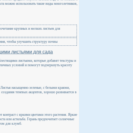
кта можно использовать такие виды многолетников,
очетание крупных и мелких листьев для
ения, чтобы улучшить структуру почвы
щими листьями для сада
блестящими листьями, которые добавят текстуры и
зличных условий и помогут подчеркнуть красоту
. Листья насыщенно-зеленые, с белыми краями,
 создания теневых акцентов, хорошо развивается в
 контраст с яркими цветами этого растения. Яркие
ста или астильба. Герань предпочитает солнечные
том для клумб.