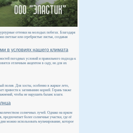
 пурпурные оттенки на молодых побегах. Благодаря
и светлые или серебристые листья, создавая
ями в условиях нашего климата
ностей погодных условий и правильного подхода к
новятся отличным акцентом в саду, но для их
ый полив. Для хосты, особенно в жаркое лето,
ет привести к загниванию корней. Герань также
лажнений, чтобы не нарушить баланс влаги.
олнца
м количеством солнечных лучей. Однако на ярком
в, предпочитает более солнечные участки, где её
е дни можно использовать мульчирование, которое