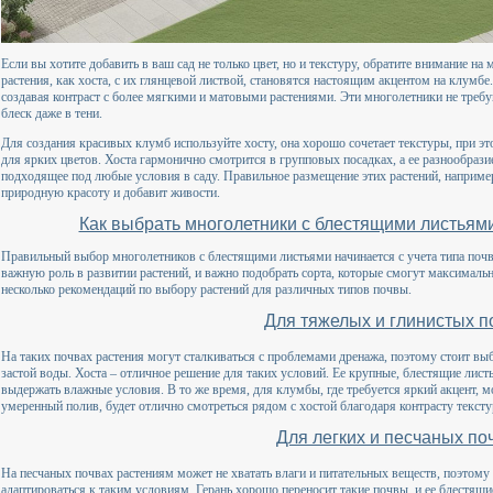
Если вы хотите добавить в ваш сад не только цвет, но и текстуру, обратите внимание н
растения, как хоста, с их глянцевой листвой, становятся настоящим акцентом на клумб
создавая контраст с более мягкими и матовыми растениями. Эти многолетники не требую
блеск даже в тени.
Для создания красивых клумб используйте хосту, она хорошо сочетает текстуры, при э
для ярких цветов. Хоста гармонично смотрится в групповых посадках, а ее разнообрази
подходящее под любые условия в саду. Правильное размещение этих растений, например,
природную красоту и добавит живости.
Как выбрать многолетники с блестящими листьям
Правильный выбор многолетников с блестящими листьями начинается с учета типа почвы
важную роль в развитии растений, и важно подобрать сорта, которые смогут максималь
несколько рекомендаций по выбору растений для различных типов почвы.
Для тяжелых и глинистых п
На таких почвах растения могут сталкиваться с проблемами дренажа, поэтому стоит вы
застой воды. Хоста – отличное решение для таких условий. Ее крупные, блестящие листь
выдержать влажные условия. В то же время, для клумбы, где требуется яркий акцент, мо
умеренный полив, будет отлично смотреться рядом с хостой благодаря контрасту тексту
Для легких и песчаных по
На песчаных почвах растениям может не хватать влаги и питательных веществ, поэтом
адаптироваться к таким условиям. Герань хорошо переносит такие почвы, и ее блестящи