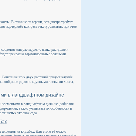
осты. В отличие от герани, аспидистра требует
ия подчеркнёт контраст текстур листьев, при этом
е соцветия контрастируют с низко растущими
будет прекрасно гармонировать с зелеными
. Сочетание этих двух растений придаст клумбе
разнообразие рядом с крупными листьями хосты,
ьями в ландшафтном дизайне
ми элементами в ландшафтном дизайне, добавляя
оформлении, важно учитывать их особенности и
 тенистых уголках сада.
бах
 акцентов на клумбах. Для этого её можно