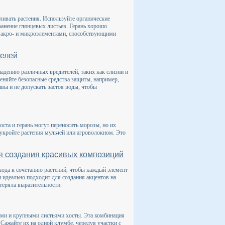
ивать растения. Используйте органические
хранение глянцевых листьев. Герань хорошо
макро- и микроэлементами, способствующими
телей
падению различных вредителей, таких как слизни и
еняйте безопасные средства защиты, например,
чвы и не допускать застоя воды, чтобы
ста и герань могут переносить морозы, но их
укройте растения мульчей или агроволокном. Это
я создания красивых композиций
ода к сочетанию растений, чтобы каждый элемент
 идеально подходит для создания акцентов на
теряла выразительности.
ыми и крупными листьями хосты. Эта комбинация
 Сажайте их на одной клумбе, чередуя участки с