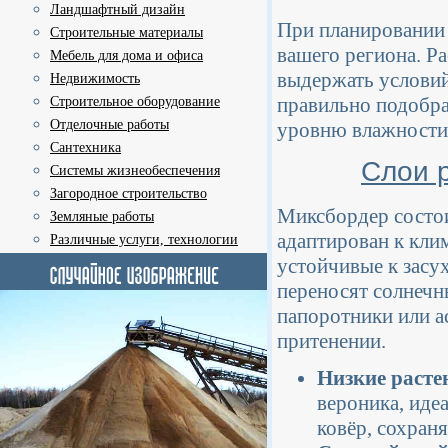
Ландшафтный дизайн
При планировании 
Строительные материалы
вашего региона. Ра
Мебель для дома и офиса
выдержать условий
Недвижимость
правильно подобра
Строительное оборудование
Отделочные работы
уровню влажности 
Сантехника
Слои р
Системы жизнеобеспечения
Загородное строительство
Миксбордер состои
Земляные работы
адаптирован к кли
Различные услуги, технологии
устойчивые к засу
переносят солнечн
папоротники или а
притенении.
Низкие расте
вероника, ид
ковёр, сохраня