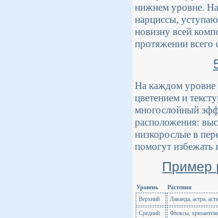
нижнем уровне. На
нарциссы, уступают
новизну всей компо
протяжении всего с
На каждом уровне 
цветением и текст
многослойный эффе
расположения: выс
низкорослые в пер
помогут избежать 
Пример 
Уровень
Растения
Верхний
Лаванда, астра, аст
Средний
Флоксы, хризантем