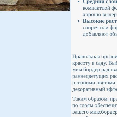
Средний слой
компактной фо
хорошо выдер
Высокие раст
спирея или фо
добавляют объ
Правильная органи
красоту в саду. В
миксбордер радовал
раннецветущих рас
осенними цветами 
декоративный эффе
Таким образом, пр
по слоям обеспечит
вашего миксбордер