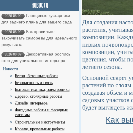
Глянцевые кустарники
2026-08-09
Для создания наст
для заднего плана для вашего сада
растения, учитывая
Как правильно
2026-08-09
композиции. Кажд
закручивать саморезы для идеального
низких почвопокро
результата
композиции, учиты
Декоративная роспись
2026-08-09
цветения, чтобы п
стен для уникального интерьера
летнего сезона.
Новости
Бетон, бетонные работы
Основной секрет у
Безопасность и связь
растений по слоям
Бытовая техника, электроника
создавая объем и 
Дерево, столярные работы
садовых участков 
Дизайн интерьера
будет выглядеть ж
Фасадные работы и фасадные
системы
Как вы
Строительные инструменты
Кровля, кровельные работы