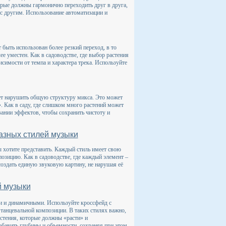
орые должны гармонично переходить друг в друга,
 с другим. Использование автоматизации и
быть использован более резкий переход, в то
е уместен. Как в садоводстве, где выбор растения
исимости от темпа и характера трека. Используйте
ет нарушить общую структуру микса. Это может
. Как в саду, где слишком много растений может
ании эффектов, чтобы сохранить чистоту и
азных стилей музыки
 хотите представить. Каждый стиль имеет свою
озицию. Как в садоводстве, где каждый элемент –
создать единую звуковую картину, не нарушая её
й музыки
и и динамичными. Используйте кроссфейд с
 танцевальной композиции. В таких стилях важно,
астения, которые должны «расти» и
обавить глубины и объемности, сохраняя при этом