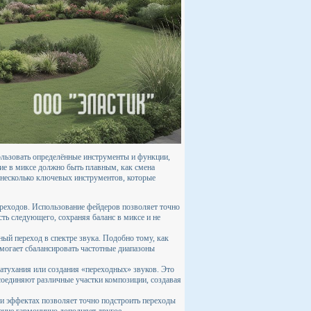
льзовать определённые инструменты и функции,
ие в миксе должно быть плавным, как смена
м несколько ключевых инструментов, которые
реходов. Использование фейдеров позволяет точно
сть следующего, сохраняя баланс в миксе и не
ный переход в спектре звука. Подобно тому, как
могает сбалансировать частотные диапазоны
атухания или создания «переходных» звуков. Это
соединяют различные участки композиции, создавая
 и эффектах позволяет точно подстроить переходы