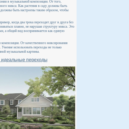
онии в музыкальной композиции. От того,
вого микса. Как растения в саду должны быть
ы должны быть настроены таким образом, чтобы
мер, когда два трека переходят друг в друга без
виваться плавно, не нарушая структуру микса. Это
ними, а общий вид воспринимается как единую
ы композиции. От качественного миксирования
я. Умение использовать переходы не только
анной музыкальной картины.
ь идеальные переходы