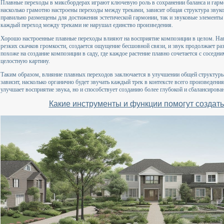
Плавные переходы в миксбордерах играют ключевую роль в сохранении баланса и гарм
насколько грамотно настроены переходы между треками, зависит общая структура звуко
правильно размещены для достижения эстетической гармонии, так и звуковые элемент
каждый переход между треками не нарушал единство произведения.
Хорошо настроенные плавные переходы влияют на восприятие композиции в целом. Напри
резких скачков громкости, создается ощущение бесшовной связи, и звук продолжает раз
похоже на создание композиции в саду, где каждое растение плавно сочетается с сосед
целостную картину.
Таким образом, влияние плавных переходов заключается в улучшении общей структур
зависит, насколько органично будет звучать каждый трек в контексте всего произведени
улучшает восприятие звука, но и способствует созданию более глубокой и сбалансиров
Какие инструменты и функции помогут создат