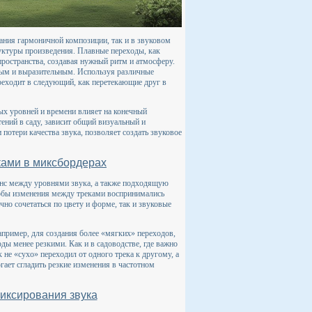
здания гармоничной композиции, так и в звуковом
уктуры произведения. Плавные переходы, как
ространства, создавая нужный ритм и атмосферу.
тным и выразительным. Используя различные
реходит в следующий, как перетекающие друг в
ых уровней и времени влияет на конечный
тений в саду, зависит общий визуальный и
 потери качества звука, позволяет создать звуковое
ками в миксбордерах
анс между уровнями звука, а также подходящую
чтобы изменения между треками воспринимались
чно сочетаться по цвету и форме, так и звуковые
апример, для создания более «мягких» переходов,
ды менее резкими. Как и в садоводстве, где важно
не «сухо» переходил от одного трека к другому, а
гает сгладить резкие изменения в частотном
иксирования звука