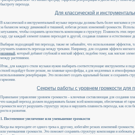
быстроту перехода.
Для классической и инструменталь
В классической и инструментальной музыке переходы должны быть более мягкими и ут
за балансом между динамикой и тишиной, избегая резких изменений громкости. Исполь
затуханием, чтобы сохранить целостность композиции и структуру. Плавность этих пер
саду, где каждый элемент плавно переходит в другой, создавая плавное и естественное д
Выбирая подходящий тип перехода, также не забывайте, что использование эффектов, т
улучшить плавность перехода между треками. Например, для создания эффекта мягког
низинный
, который добавит глубокий и мягкий эффект, подобно тому, как мягкие элем
между растениями.
Итак, для каждого стиля музыки нужно выбирать соответствующие инструменты и под
стилей подойдут более резкие, но плавные кроссфейды, а для медленных и атмосферных
использованием реверберации. Это позволяет создать идеальный баланс и сохранить стр
гармонии.
Секреты работы с уровнем громкости для 
Правильное управление уровнем громкости – ключевая составляющая для создания пл
что каждый переход должен поддерживать баланс всей композиции, обеспечивая её гар
громкости могут разрушить структуру звука и нарушить плавность перехода, как если б
роста и развития.
1. Постепенное увеличение или уменьшение громкости
Когда вы переходите от одного трека к другому, избегайте резких изменений громкост
или уменьшения громкости. Это поможет сохранить структуру композиции и избежать р