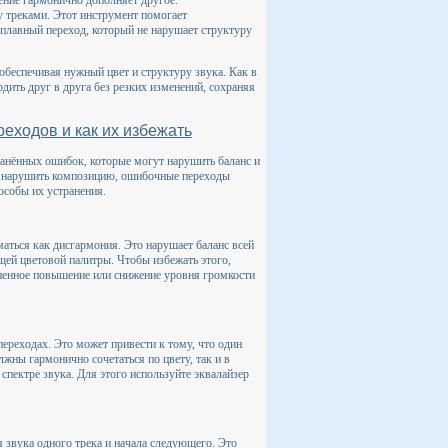
ение гармонично дополняет другое.
 треками. Этот инструмент помогает
 плавный переход, который не нарушает структуру
обеспечивая нужный цвет и структуру звука. Как в
дить друг в друга без резких изменений, сохраняя
еходов и как их избежать
ранённых ошибок, которые могут нарушить баланс и
ет нарушить композицию, ошибочные переходы
особы их устранения.
маться как дисгармония. Это нарушает баланс всей
щей цветовой палитры. Чтобы избежать этого,
пенное повышение или снижение уровня громкости
ереходах. Это может привести к тому, что один
олжны гармонично сочетаться по цвету, так и в
спектре звука. Для этого используйте эквалайзер
 звука одного трека и начала следующего. Это