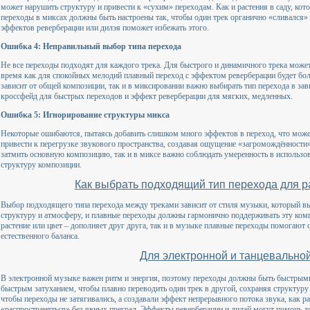
может нарушить структуру и привести к «сухим» переходам. Как и растения в саду, кот
переходы в миксах должны быть настроены так, чтобы один трек органично «сливался»
эффектов реверберации или дилэя поможет избежать этого.
Ошибка 4: Неправильный выбор типа перехода
Не все переходы подходят для каждого трека. Для быстрого и динамичного трека может 
время как для спокойных мелодий плавный переход с эффектом реверберации будет боле
зависит от общей композиции, так и в миксировании важно выбирать тип перехода в зав
кроссфейд для быстрых переходов и эффект реверберации для мягких, медленных.
Ошибка 5: Игнорирование структуры микса
Некоторые ошибаются, пытаясь добавить слишком много эффектов в переход, что мож
привести к перегрузке звукового пространства, создавая ощущение «загромождённости»
затмить основную композицию, так и в миксе важно соблюдать умеренность в использов
структуру композиции.
Как выбрать подходящий тип перехода для р
Выбор подходящего типа перехода между треками зависит от стиля музыки, который вы
структуру и атмосферу, и плавные переходы должны гармонично поддерживать эту комп
растение или цвет – дополняет друг друга, так и в музыке плавные переходы помогают 
естественного баланса.
Для электронной и танцевально
В электронной музыке важен ритм и энергия, поэтому переходы должны быть быстрым
быстрым затуханием, чтобы плавно переводить один трек в другой, сохраняя структуру
чтобы переходы не затягивались, а создавали эффект непрерывного потока звука, как р
«распространяться» без явных преград. Эффекты реверберации и дилэй могут помочь д