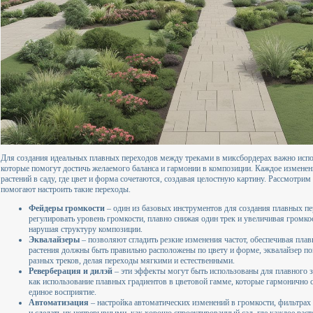
Для создания идеальных плавных переходов между треками в миксбордерах важно испо
которые помогут достичь желаемого баланса и гармонии в композиции. Каждое изменен
растений в саду, где цвет и форма сочетаются, создавая целостную картину. Рассмотри
помогают настроить такие переходы.
Фейдеры громкости
– один из базовых инструментов для создания плавных пе
регулировать уровень громкости, плавно снижая один трек и увеличивая громко
нарушая структуру композиции.
Эквалайзеры
– позволяют сгладить резкие изменения частот, обеспечивая плав
растения должны быть правильно расположены по цвету и форме, эквалайзер по
разных треков, делая переходы мягкими и естественными.
Реверберация и дилэй
– эти эффекты могут быть использованы для плавного з
как использование плавных градиентов в цветовой гамме, которые гармонично 
единое восприятие.
Автоматизация
– настройка автоматических изменений в громкости, фильтрах