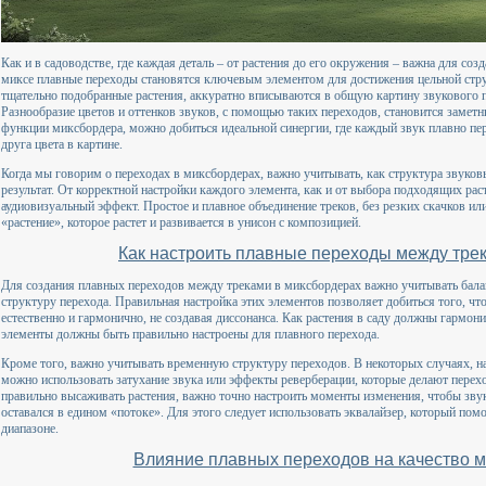
Как и в садоводстве, где каждая деталь – от растения до его окружения – важна для со
миксе плавные переходы становятся ключевым элементом для достижения цельной стр
тщательно подобранные растения, аккуратно вписываются в общую картину звукового п
Разнообразие цветов и оттенков звуков, с помощью таких переходов, становится заме
функции миксбордера, можно добиться идеальной синергии, где каждый звук плавно пе
друга цвета в картине.
Когда мы говорим о переходах в миксбордерах, важно учитывать, как структура звуков
результат. От корректной настройки каждого элемента, как и от выбора подходящих рас
аудиовизуальный эффект. Простое и плавное объединение треков, без резких скачков или
«растение», которое растет и развивается в унисон с композицией.
Как настроить плавные переходы между тре
Для создания плавных переходов между треками в миксбордерах важно учитывать бал
структуру перехода. Правильная настройка этих элементов позволяет добиться того, 
естественно и гармонично, не создавая диссонанса. Как растения в саду должны гармони
элементы должны быть правильно настроены для плавного перехода.
Кроме того, важно учитывать временную структуру переходов. В некоторых случаях, н
можно использовать затухание звука или эффекты реверберации, которые делают перехо
правильно высаживать растения, важно точно настроить моменты изменения, чтобы звук 
оставался в едином «потоке». Для этого следует использовать эквалайзер, который помо
диапазоне.
Влияние плавных переходов на качество м