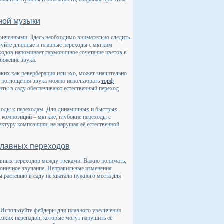
ной музыки
онченными. Здесь необходимо внимательно следить
зуйте длинные и плавные переходы с мягким
еходов напоминает гармоничное сочетание цветов в
вижение звука.
аких как реверберация или эхо, может значительно
о поглощения звука можно использовать
торф
енты в саду обеспечивают естественный переход
ходы к переходам. Для динамичных и быстрых
 композиций – мягкие, глубокие переходы с
уктуру композиции, не нарушая её естественной
плавных переходов
авных переходов между треками. Важно понимать,
моничное звучание. Неправильные изменения
ы растению в саду не хватало нужного места для
и. Используйте фейдеры для плавного увеличения
езких перепадов, которые могут нарушить её