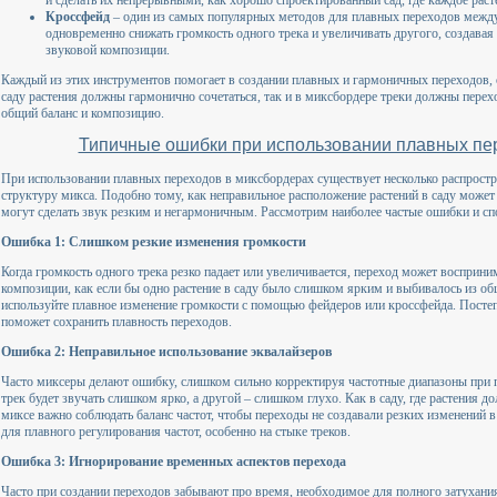
и сделать их непрерывными, как хорошо спроектированный сад, где каждое раст
Кроссфейд
– один из самых популярных методов для плавных переходов между
одновременно снижать громкость одного трека и увеличивать другого, создавая
звуковой композиции.
Каждый из этих инструментов помогает в создании плавных и гармоничных переходов, 
саду растения должны гармонично сочетаться, так и в миксбордере треки должны перехо
общий баланс и композицию.
Типичные ошибки при использовании плавных пер
При использовании плавных переходов в миксбордерах существует несколько распрост
структуру микса. Подобно тому, как неправильное расположение растений в саду мож
могут сделать звук резким и негармоничным. Рассмотрим наиболее частые ошибки и сп
Ошибка 1: Слишком резкие изменения громкости
Когда громкость одного трека резко падает или увеличивается, переход может восприни
композиции, как если бы одно растение в саду было слишком ярким и выбивалось из об
используйте плавное изменение громкости с помощью фейдеров или кроссфейда. Посте
поможет сохранить плавность переходов.
Ошибка 2: Неправильное использование эквалайзеров
Часто миксеры делают ошибку, слишком сильно корректируя частотные диапазоны при п
трек будет звучать слишком ярко, а другой – слишком глухо. Как в саду, где растения д
миксе важно соблюдать баланс частот, чтобы переходы не создавали резких изменений в 
для плавного регулирования частот, особенно на стыке треков.
Ошибка 3: Игнорирование временных аспектов перехода
Часто при создании переходов забывают про время, необходимое для полного затухания