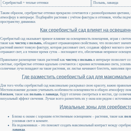
Серебристый + теплые оттенки
Полынь, лаванда
Таким образом, серебристые оттенки прекрасно сочетаются с разнообразными цветами
атмосферу в интерьере. Подбирайте растения с учётом фактуры и оттенков, чтобы подче
пространству динамики.
Как серебристый сад влияет на освещен
Серебристый сад оказывает прямое влияние на освещенность помещения, играя с светом
такие как
чистец
и
полынь
, обладают отражающими свойствами, что позволяет значите
растений имеют тонкую фактуру, которая рассеивает свет, создавая эффект мягкого све
отражают свет, а в темное время суток – поглощают его, обеспечивая непрямое освещен
Правильное размещение таких растений как
чистец
и
полынь
в интерьере позволяет со
светлые, серебристые оттенки идеально сочетаются с яркими источниками света, усилив
солнечные лучи попадают на такие растения, их листья начинают блестеть, наполняя пр
Где разместить серебристый сад для максимальн
Для того чтобы серебристый сад максимально раскрывал свою красоту, важно правильн
Местоположение должно учитывать особенности освещенности и общую атмосферу пом
блеском
, такие как
полынь
и
лаванда
, будут отлично смотреться в местах, где солнечн
визуальный эффект свечения. Лучше всего разместить их у окна или рядом с источникам
Идеальные зоны для серебристо
Близко к окнам с хорошим естественным освещением – растения, такие как
пол
усиливая свет в комнате.
На подоконниках – это поможет создать максимальный контраст между серебри
лаванда
.