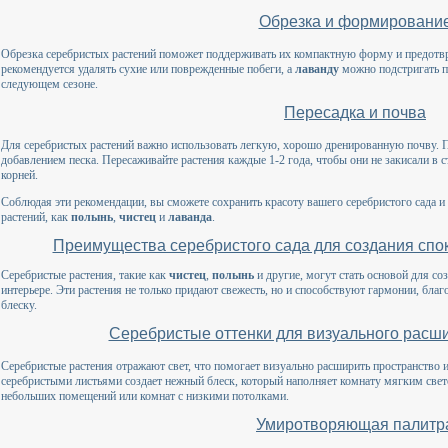
Обрезка и формировани
Обрезка серебристых растений поможет поддерживать их компактную форму и предотвр
рекомендуется удалять сухие или поврежденные побеги, а
лаванду
можно подстригать п
следующем сезоне.
Пересадка и почва
Для серебристых растений важно использовать легкую, хорошо дренированную почву. П
добавлением песка. Пересаживайте растения каждые 1-2 года, чтобы они не закисали в с
корней.
Соблюдая эти рекомендации, вы сможете сохранить красоту вашего серебристого сада и 
растений, как
полынь
,
чистец
и
лаванда
.
Преимущества серебристого сада для создания спо
Серебристые растения, такие как
чистец
,
полынь
и другие, могут стать основой для 
интерьере. Эти растения не только придают свежесть, но и способствуют гармонии, бла
блеску.
Серебристые оттенки для визуального расш
Серебристые растения отражают свет, что помогает визуально расширить пространство и
серебристыми листьями создает нежный блеск, который наполняет комнату мягким свет
небольших помещений или комнат с низкими потолками.
Умиротворяющая палитр