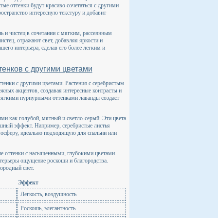
тые оттенки будут красиво сочетаться с другими
пространство интересную текстуру и добавит
ь и чистец в сочетании с мягким, рассеянным
истец, отражают свет, добавляя яркости и
шего интерьера, сделав его более легким и
тенков с другими цветами
ттенки с другими цветами. Растения с серебристым
жных акцентов, создавая интересные контрасты и
 мягкими пурпурными оттенками лаванды создаст
ми как голубой, мятный и светло-серый. Эти цвета
ушный эффект. Например, серебристые листья
осферу, идеально подходящую для спальни или
тые оттенки с насыщенными, глубокими цветами.
нтерьеры ощущение роскоши и благородства.
ородный свет.
Эффект
Легкость, воздушность
Роскошь, элегантность