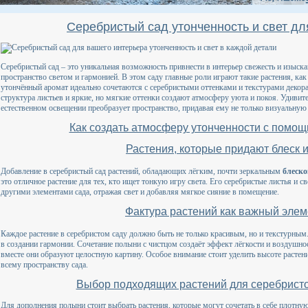
Серебристый сад утонченность и свет дл
Серебристый сад – это уникальная возможность привнести в интерьер свежесть и изыск
пространство светом и гармонией. В этом саду главные роли играют такие растения, ка
утончённый аромат идеально сочетаются с серебристыми оттенками и текстурами декор
структура листьев и яркие, но мягкие оттенки создают атмосферу уюта и покоя. Удиви
естественном освещении преобразует пространство, придавая ему не только визуальную л
Как создать атмосферу утонченности с помощ
Растения, которые придают блеск 
Добавление в серебристый сад растений, обладающих лёгким, почти зеркальным
блеск
это отличное растение для тех, кто ищет тонкую игру света. Его серебристые листья и с
другими элементами сада, отражая свет и добавляя мягкое сияние в помещение.
Фактура растений как важный элем
Каждое растение в серебристом саду должно быть не только красивым, но и текстурным
в создании гармонии. Сочетание полыни с чистцом создаёт эффект лёгкости и воздушност
вместе они образуют целостную картину. Особое внимание стоит уделить высоте растен
всему пространству сада.
Выбор подходящих растений для серебристо
Для дополнения полыни стоит выбрать растения, которые могут сочетать в себе плотну