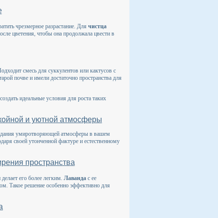
е
атить чрезмерное разрастание. Для
чистца
осле цветения, чтобы она продолжала цвести в
одходит смесь для суккулентов или кактусов с
тарой почве и имели достаточно пространства для
создать идеальные условия для роста таких
койной и уютной атмосферы
создания умиротворяющей атмосферы в вашем
годаря своей утонченной фактуре и естественному
ирения пространства
 делает его более легким.
Лаванда
с ее
ом. Такое решение особенно эффективно для
а