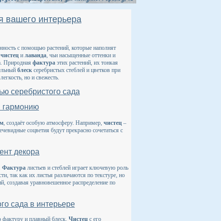
я вашего интерьера
анность с помощью растений, которые наполнят
к
чистец
и
лаванда
, чьи насыщенные оттенки и
а. Природная
фактура
этих растений, их тонкая
тельный
блеск
серебристых стеблей и цветков при
егкость, но и свежесть.
ью серебристого сада
и гармонию
ом
, создаёт особую атмосферу. Например,
чистец
–
вечевидные соцветия будут прекрасно сочетаться с
ент декора
.
Фактура
листьев и стеблей играет ключевую роль
и, так как их листья различаются по текстуре, но
ий, создавая уравновешенное распределение по
го сада в интерьере
ю фактуру и плавный блеск.
Чистец
с его