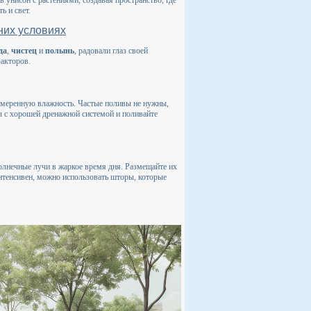
 и свет.
них условиях
да
,
чистец
и
полынь
, радовали глаз своей
факторов.
умеренную влажность. Частые поливы не нужны,
ы с хорошей дренажной системой и поливайте
солнечные лучи в жаркое время дня. Размещайте их
интенсивен, можно использовать шторы, которые