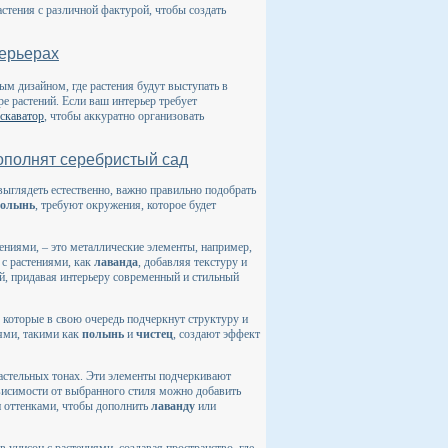
астения с различной фактурой, чтобы создать
ерьерах
м дизайном, где растения будут выступать в
ре растений. Если ваш интерьер требует
скаватор
, чтобы аккуратно организовать
ополнят серебристый сад
выглядеть естественно, важно правильно подобрать
олынь
, требуют окружения, которое будет
ениями, – это металлические элементы, например,
 с растениями, как
лаванда
, добавляя текстуру и
й, придавая интерьеру современный и стильный
 которые в свою очередь подчеркнут структуру и
ьями, такими как
полынь
и
чистец
, создают эффект
пастельных тонах. Эти элементы подчеркивают
висимости от выбранного стиля можно добавить
и оттенками, чтобы дополнить
лаванду
или
 унисон с растениями, создавая пространство, где