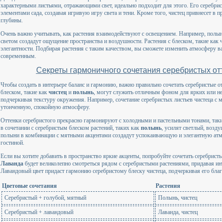
характерными листьями, отражающими свет, идеально подходит для этого. Его серебрис
элементами сада, создавая игривую игру света и тени. Кроме того, чистец привнесет в 
глубины.
Очень важно учитывать, как растения взаимодействуют с освещением. Например, полын
светом создадут ощущение пространства и воздушности. Растения с блеском, такие как ч
элегантности. Подбирая растения с таким качеством, вы сможете изменить атмосферу ва
современным.
Секреты гармоничного сочетания серебристых от
Чтобы создать в интерьере баланс и гармонию, важно правильно сочетать серебристые о
блеском, такие как
чистец
и
полынь
, могут служить отличным фоном для ярких или не
подчеркивая текстуру окружения. Например, сочетание серебристых листьев чистеца с
утонченную, спокойную атмосферу.
Оттенки серебристого прекрасно гармонируют с холодными и пастельными тонами, таки
в сочетании с серебристым блеском растений, таких как
полынь
, усилят светлый, возд
полыни в комбинации с мятными акцентами создадут успокаивающую и элегантную атм
гостиной.
Если вы хотите добавить в пространство яркие акценты, попробуйте сочетать серебрис
Лаванда
будет великолепно смотреться рядом с серебристыми растениями, придавая и
Лавандовый цвет придаст гармонию серебристому блеску чистеца, подчеркивая его благ
Цветовые сочетания
Растения
Серебристый + голубой, мятный
Полынь, чистец
Серебристый + лавандовый
Лаванда, чистец