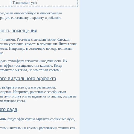
Теплотата и уют
, создавая многослойную и многогранную
ркнуть естественную красоту и добавить
ность помещения
 и тенями. Растения с металлическим блеском,
льно увеличить яркость в помещении. Листья этих
чения. Например, в солнечную погоду, их листья
ие.
здать атмосферу легкости и воздушности. Их
ая эффект освещенности в комнате. Когда
остранство мягким, но заметным светом.
ого визуального эффекта
о выбрать место для его размещения.
ещения. Например, растения с серебристым
ые лучи могут мягко падать на их листья, создавая
и мягкого света.
го сада
ынь
, будут эффективно отражать солнечные лучи,
стыми листьями и яркими растениями, такими как