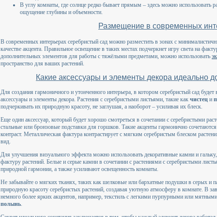
В углу комнаты, где солнце редко бывает прямым – здесь можно использовать р
ощущение глубины и объемности.
Размещение в современных инт
В современных интерьерах серебристый сад можно разместить в зонах с минималистичны
качестве акцента. Правильное освещение в таких местах подчеркнет игру света на факту
дополнительных элементов для работы с тяжёлыми предметами, можно использовать
эк
пространство для ваших растений.
Какие аксессуары и элементы декора идеально д
Для создания гармоничного и утонченного интерьера, в котором серебристый сад будет 
аксессуары и элементы декора. Растения с серебристыми листьями, такие как
чистец
и
п
подчеркивать их природную красоту, не заглушая, а наоборот – усиливая их блеск.
Еще один аксессуар, который будет хорошо смотреться в сочетании с серебристыми раст
стальные или бронзовые подставки для горшков. Такие акценты гармонично сочетаются
контраст. Металлическая фактура контрастирует с мягким серебристым блеском растени
вид.
Для улучшения визуального эффекта можно использовать декоративные камни и гальку,
фактуру растений. Белые и серые камни в сочетании с растениями с серебристыми лист
природной гармонии, а также усиливают освещенность комнаты.
Не забывайте о мягких тканях, таких как шелковые или бархатные подушки в серых и 
природную красоту серебристых растений, создавая уютную атмосферу в комнате. В за
немного более ярких акцентов, например, текстиль с легкими пурпурными или мятным
полынь
.
Секрет идеального сочетания заключается в том, чтобы каждый элемент декора работал в