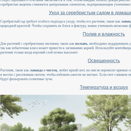
серебристые акценты становятся центральным элементом, подчеркивающим утонченность
Уход за серебристым садом в домаш
Серебристый сад требует особого подхода к уходу, чтобы его растения, такие как
лаван
природной красотой. Чтобы сохранить их блеск и фактуру, важно учитывать несколько 
Полив и влажность
Для растений с серебристыми листьями, таких как
полынь
, необходимо поддерживать 
так как избыточная влага может привести к загниванию корней. Используйте контейнер
растения только когда верхний слой почвы высохнет.
Освещенность
Растения, такие как
лаванда
и
чистец
, любят яркий свет, но они не переносят прямые 
в местах с рассеянным светом, чтобы избежать ожогов на листьях. Если свет слишком 
будут фильтровать солнечные лучи.
Температура и воздух