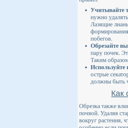
Учитывайте 
нужно удалять
Лазящие лианы
формирования
побегов.
Обрезайте вы
пару почек. Э
Таким образом
Используйте 
острые секато
должны быть 
Как 
Обрезка также влия
почвой. Удаляя ст
вокруг растения, 
особенно если поч