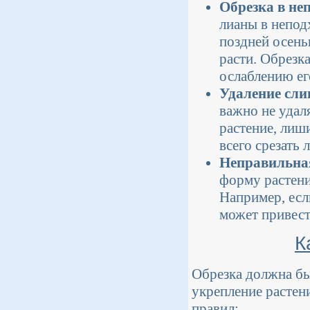
Обрезка в не
лианы в непод
поздней осень
расти. Обрезка
ослаблению ег
Удаление сли
важно не удал
растение, лиш
всего срезать
Неправильна
форму растени
Например, есл
может привест
К
Обрезка должна бы
укрепление растен
правил: