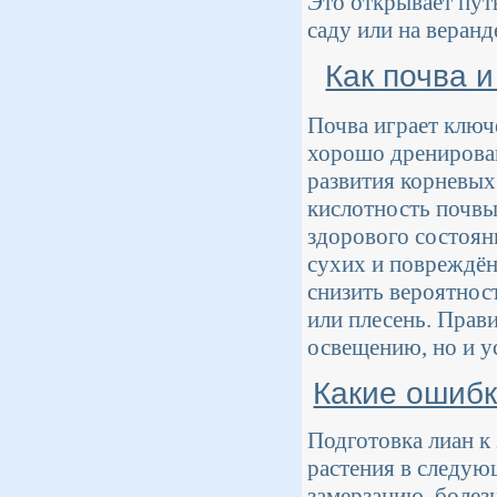
Это открывает пут
саду или на веран
Как почва 
Почва играет ключ
хорошо дренирован
развития корневых
кислотность почвы
здорового состояни
сухих и повреждён
снизить вероятнос
или плесень. Прав
освещению, но и у
Какие ошибк
Подготовка лиан к 
растения в следую
замерзанию, болез