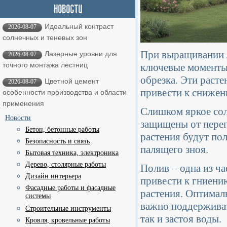
Идеальный контраст
2026-08-07
солнечных и теневых зон
При выращивании л
Лазерные уровни для
2026-08-07
точного монтажа лестниц
ключевые моменты,
обрезка. Эти раст
Цветной цемент
2026-08-07
привести к снижен
особенности производства и области
применения
Слишком яркое сол
Новости
защищены от перег
Бетон, бетонные работы
растения будут пол
Безопасность и связь
палящего зноя.
Бытовая техника, электроника
Дерево, столярные работы
Полив – одна из ч
Дизайн интерьера
привести к гниению
Фасадные работы и фасадные
растения. Оптимал
системы
важно поддерживат
Строительные инструменты
так и застоя воды.
Кровля, кровельные работы