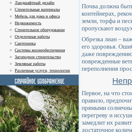
Ландшафтный дизайн
Почва должна быть
Строительные материалы
контейнерах, реко
Мебель для дома и офиса
земли, торфа и пе
Недвижимость
пропускают воздух
Строительное оборудование
Отделочные работы
Обрезка лиан – ва
Сантехника
его здоровья. Оши
Системы жизнеобеспечения
даже повреждению 
Загородное строительство
поврежденные ветв
Земляные работы
переполнения прос
Различные услуги, технологии
Непр
Первое, на что сто
правило, предпочит
прямыми солнечным
перегреву и иссуш
замедлит их разви
достаточное колич