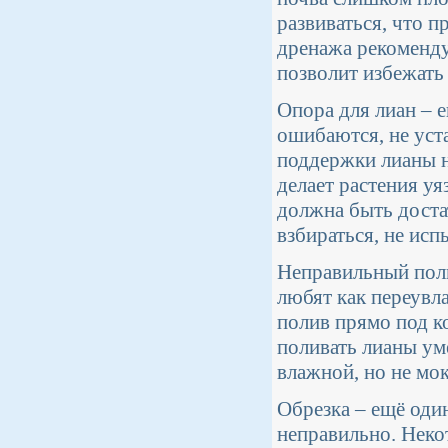
развиваться, что п
дренажа рекоменду
позволит избежать
Опора для лиан – 
ошибаются, не уст
поддержки лианы на
делает растения у
должна быть доста
взбираться, не исп
Неправильный поли
любят как переувл
полив прямо под к
поливать лианы уме
влажной, но не мок
Обрезка – ещё оди
неправильно. Неко