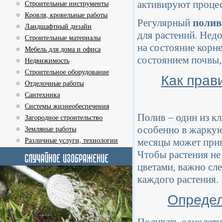
активируют процес
Строительные инструменты
Кровля, кровельные работы
Регулярный
полив
Ландшафтный дизайн
для растений. Нед
Строительные материалы
на состояние корне
Мебель для дома и офиса
состоянием почвы,
Недвижимость
Строительное оборудование
Как прав
Отделочные работы
Сантехника
Системы жизнеобеспечения
Полив – один из к
Загородное строительство
особенно в жаркую
Земляные работы
месяцы может прив
Различные услуги, технологии
Чтобы растения не
цветами, важно сл
каждого растения.
Определ