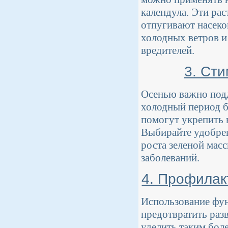
календула. Эти ра
отпугивают насеко
холодных ветров и
вредителей.
3. Ст
Осенью важно подд
холодный период б
помогут укрепить
Выбирайте удобрен
роста зеленой мас
заболеваний.
4. Профилак
Использование фун
предотвратить раз
уделить таким боле