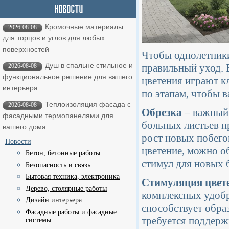
Кромочные материалы
2026-08-08
для торцов и углов для любых
поверхностей
Чтобы однолетники
Душ в спальне стильное и
правильный уход. 
2026-08-08
функциональное решение для вашего
цветения играют к
интерьера
по этапам, чтобы 
Теплоизоляция фасада с
2026-08-08
Обрезка
– важный 
фасадными термопанелями для
больных листьев п
вашего дома
рост новых побег
Новости
цветение, можно об
Бетон, бетонные работы
стимул для новых 
Безопасность и связь
Бытовая техника, электроника
Стимуляция цвет
Дерево, столярные работы
комплексных удоб
Дизайн интерьера
способствует обра
Фасадные работы и фасадные
требуется поддерж
системы