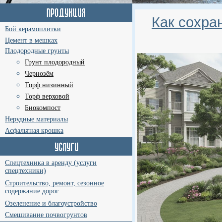
Как сохра
Бой керамоплитки
Цемент в мешках
Плодородные грунты
Грунт плодородный
Чернозём
Торф низинный
Торф верховой
Биокомпост
Нерудные материалы
Асфальтная крошка
Спецтехника в аренду (услуги
спецтехники)
Строительство, ремонт, сезонное
содержание дорог
Озеленение и благоустройство
Смешивание почвогрунтов