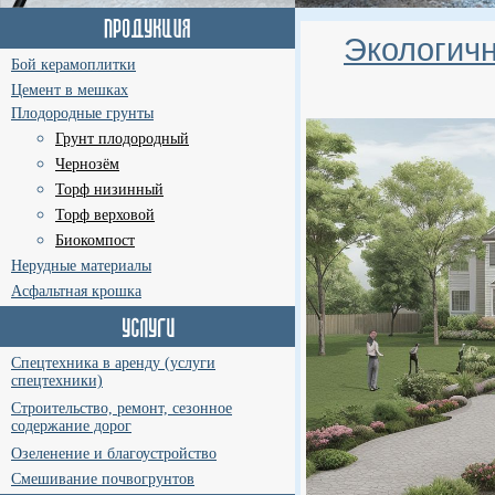
Экологичн
Бой керамоплитки
Цемент в мешках
Плодородные грунты
Грунт плодородный
Чернозём
Торф низинный
Торф верховой
Биокомпост
Нерудные материалы
Асфальтная крошка
Спецтехника в аренду (услуги
спецтехники)
Строительство, ремонт, сезонное
содержание дорог
Озеленение и благоустройство
Смешивание почвогрунтов