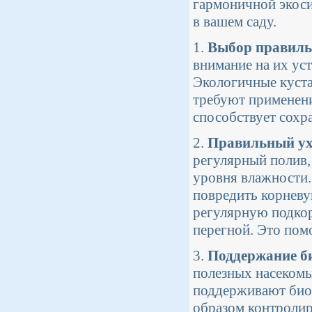
гармоничной экоси
в вашем саду.
1.
Выбор правиль
внимание на их ус
Экологичные куста
требуют применени
способствует сохр
2.
Правильный ух
регулярный полив,
уровня влажности.
повредить корневу
регулярную подкор
перегной. Это пом
3.
Поддержание б
полезных насекомы
поддерживают биор
образом контролир