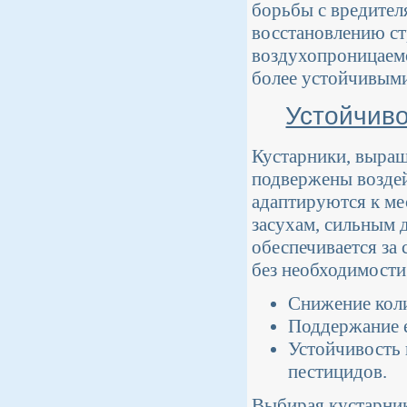
борьбы с вредите
восстановлению ст
воздухопроницаемос
более устойчивыми
Устойчив
Кустарники, выращ
подвержены возде
адаптируются к ме
засухам, сильным 
обеспечивается за 
без необходимости
Снижение коли
Поддержание е
Устойчивость 
пестицидов.
Выбирая кустарник