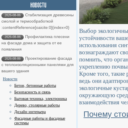
Стабилизация древесины
2026-08-06
смолой и термообработкой ​
:contentReference[oaicite:0]{index=0}
Выбор экологичных
Профилактика плесени
устойчивости вашег
2026-08-06
на фасаде дома и защита от ее
использования син
появления
вознаграждают сво
помнить, что орга
Проектирование фасада
2026-08-06
с теплоизоляционными панелями для
укреплению почвы,
вашего здания
Кроме того, такие
Новости
ведь они адаптиро
Бетон, бетонные работы
экологичные куста
Безопасность и связь
окружающую среду,
Бытовая техника, электроника
взаимодействия че
Дерево, столярные работы
Почему сто
Дизайн интерьера
Фасадные работы и фасадные
системы