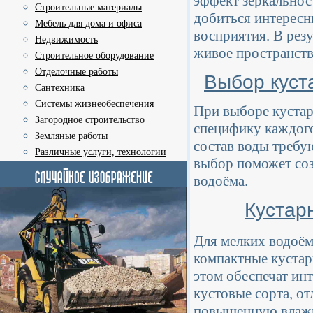
эффект зеркальнос
Строительные материалы
добиться интересн
Мебель для дома и офиса
восприятия. В резу
Недвижимость
живое пространство
Строительное оборудование
Отделочные работы
Выбор куст
Сантехника
Системы жизнеобеспечения
При выборе куста
Загородное строительство
специфику каждого
Земляные работы
состав воды требу
Различные услуги, технологии
выбор поможет со
водоёма.
Кустар
Для мелких водоём
компактные кустар
этом обеспечат ин
кустовые сорта, о
повышенную влажно