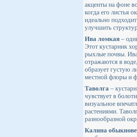
акценты на фоне в
когда его листья 
идеально подходит
улучшить структур
Ива ломкая
– оди
Этот кустарник хо
рыхлые почвы. Ива
отражаются в воде,
образует густую ли
местной флоры и 
Таволга
– кустарн
чувствует в болот
визуальное впечат
растениями. Тавол
разнообразной окр
Калина обыкнове