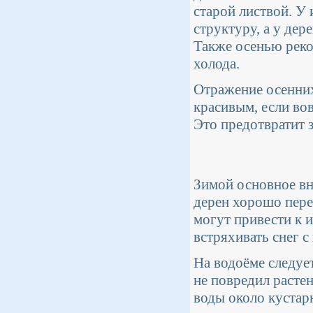
старой листвой. У 
структуру, а у дер
Также осенью реко
холода.
Отражение осенних
красивым, если во
Это предотвратит з
Зимой основное вни
дерен хорошо пере
могут привести к 
встряхивать снег с
На водоёме следуе
не повредил расте
воды около кустарн