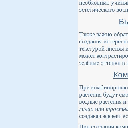
необходимо учитыв
эстетического вос
Вы
Также важно обрат
создания интересн
текстурой листвы 
может контрастиро
зелёные оттенки в 
Ком
При комбинировани
растения будут смо
водные растения и 
лилии
или
тростн
создавая эффект е
При создании комп