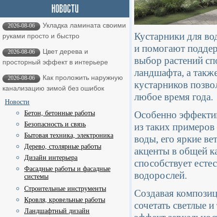
Укладка ламината своими
2026-08-06
Кустарники для во
руками просто и быстро
и помогают поддер
Цвет дерева и
2026-08-06
выбор растений с
просторный эффект в интерьере
ландшафта, а такж
Как проложить наружную
2026-08-06
кустарников позвол
канализацию зимой без ошибок
любое время года.
Новости
Особенно эффектив
Бетон, бетонные работы
Безопасность и связь
из таких примеров 
Бытовая техника, электроника
воды, его яркие ве
Дерево, столярные работы
акценты в общей ка
Дизайн интерьера
способствует есте
Фасадные работы и фасадные
водорослей.
системы
Строительные инструменты
Создавая композиц
Кровля, кровельные работы
сочетать светлые и
Ландшафтный дизайн