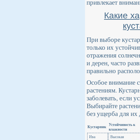
привлекает вниман
Какие х
кус
При выборе кустар
только их устойчив
отражения солнечно
и дерен, часто ра
правильно располо
Особое внимание ст
растениям. Кустарн
заболевать, если 
Выбирайте растени
без ущерба для их 
Устойчивость к
Кустарник
влажности
Ива
Высокая