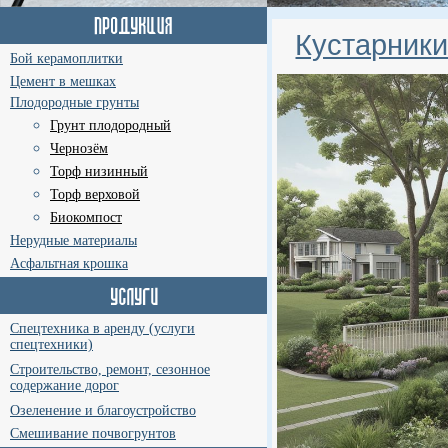
Кустарники
Бой керамоплитки
Цемент в мешках
Плодородные грунты
Грунт плодородный
Чернозём
Торф низинный
Торф верховой
Биокомпост
Нерудные материалы
Асфальтная крошка
Спецтехника в аренду (услуги
спецтехники)
Строительство, ремонт, сезонное
содержание дорог
Озеленение и благоустройство
Смешивание почвогрунтов