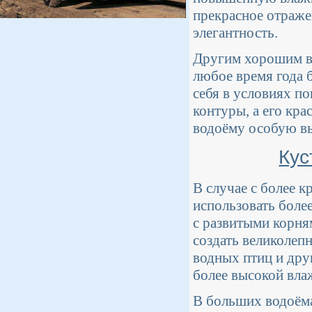
прекрасное отраже
элегантность.
Другим хорошим вы
любое время года б
себя в условиях п
контуры, а его кра
водоёму особую вы
Кус
В случае с более 
использовать боле
с развитыми корня
создать великолеп
водных птиц и дру
более высокой вла
В больших водоёма