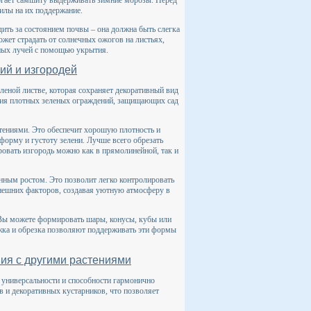
силы на их поддержание.
ить за состоянием почвы – она должна быть слегка
ожет страдать от солнечных ожогов на листьях,
чных лучей с помощью укрытия.
ий и изгородей
леной листве, которая сохраняет декоративный вид
ания плотных зеленых ограждений, защищающих сад
тениями. Это обеспечит хорошую плотность и
форму и густоту зелени. Лучше всего обрезать
ровать изгородь можно как в прямолинейной, так и
нным ростом. Это позволит легко контролировать
внешних факторов, создавая уютную атмосферу в
 Вы можете формировать шары, конусы, кубы или
жка и обрезка позволяют поддерживать эти формы
ия с другими растениями
 универсальности и способности гармонично
ов и декоративных кустарников, что позволяет