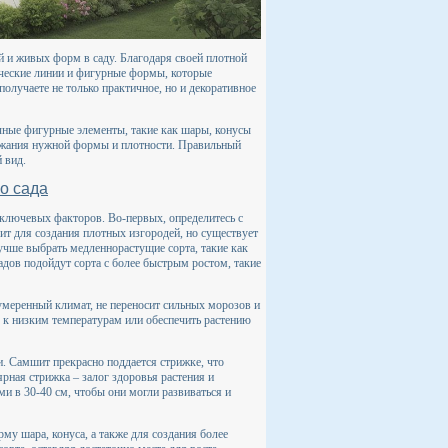
й и живых форм в саду. Благодаря своей плотной
ические линии и фигурные формы, которые
олучаете не только практичное, но и декоративное
ычные фигурные элементы, такие как шары, конусы
ержания нужной формы и плотности. Правильный
 вид.
о сада
ключевых факторов. Во-первых, определитесь с
т для создания плотных изгородей, но существует
учше выбрать медленнорастущие сорта, такие как
дов подойдут сорта с более быстрым ростом, такие
умеренный климат, не переносит сильных морозов и
 к низким температурам или обеспечить растению
и. Самшит прекрасно поддается стрижке, что
рная стрижка – залог здоровья растения и
и в 30-40 см, чтобы они могли развиваться и
му шара, конуса, а также для создания более