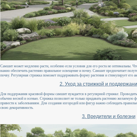
Самшит может медленно расти, особенно если условия для его роста не оптимальны. Что
важно обеспечить растению правильное освещение и почву. Самшит предпочитает полу
почву. Регулярная стрижка поможет поддерживать форму растения и стимулирует его ак
2. Уход за стрижкой и поддержа
Для поддержания красивой формы самшит нуждается в регулярной стрижке. Проводить о
обычно весной и осенью. Стрижка позволяет не только придавать растению желаемую ф
привести к заболеваниям. Для создания изгородей или фигур важно соблюдать правиль
свою декоративность.
3. Вредители и болезни