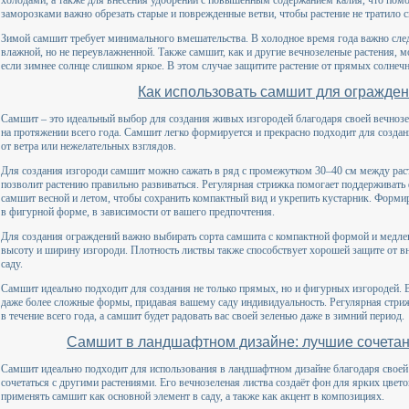
заморозками важно обрезать старые и поврежденные ветви, чтобы растение не тратило 
Зимой самшит требует минимального вмешательства. В холодное время года важно след
влажной, но не переувлажненной. Также самшит, как и другие вечнозеленые растения, м
если зимнее солнце слишком яркое. В этом случае защитите растение от прямых солне
Как использовать самшит для огражден
Самшит – это идеальный выбор для создания живых изгородей благодаря своей вечнозе
на протяжении всего года. Самшит легко формируется и прекрасно подходит для созд
от ветра или нежелательных взглядов.
Для создания изгороди самшит можно сажать в ряд с промежутком 30–40 см между рас
позволит растению правильно развиваться. Регулярная стрижка помогает поддерживать 
самшит весной и летом, чтобы сохранить компактный вид и укрепить кустарник. Форми
в фигурной форме, в зависимости от вашего предпочтения.
Для создания ограждений важно выбирать сорта самшита с компактной формой и медле
высоту и ширину изгороди. Плотность листвы также способствует хорошей защите от 
саду.
Самшит идеально подходит для создания не только прямых, но и фигурных изгородей.
даже более сложные формы, придавая вашему саду индивидуальность. Регулярная стри
в течение всего года, а самшит будет радовать вас своей зеленью даже в зимний период.
Самшит в ландшафтном дизайне: лучшие сочетан
Самшит идеально подходит для использования в ландшафтном дизайне благодаря своей
сочетаться с другими растениями. Его вечнозеленая листва создаёт фон для ярких цвет
применять самшит как основной элемент в саду, а также как акцент в композициях.