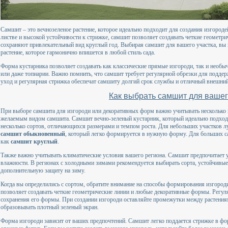
Самшит – это вечнозеленое растение, которое идеально подходит для создания изгороде
листве и высокой устойчивости к стрижке, самшит позволяет создавать четкие геометр
сохраняют привлекательный вид круглый год. Выбирая самшит для вашего участка, вы п
растение, которое гармонично впишется в любой стиль сада.
Форма кустарника позволяет создавать как классические прямые изгороди, так и необ
или даже топиарии. Важно помнить, что самшит требует регулярной обрезки для подд
уход и регулярная стрижка обеспечат самшиту долгий срок службы и отличный внешний
Как выбрать самшит для вашег
При выборе самшита для изгороди или декоративных форм важно учитывать несколько 
желаемым видом самшита. Самшит вечно-зеленый кустарник, который идеально подходи
несколько сортов, отличающихся размерами и темпом роста. Для небольших участков л
самшит обыкновенный
, который легко формируется в нужную форму. Для больших са
как
самшит круглый
.
Также важно учитывать климатические условия вашего региона. Самшит предпочитает 
влажности. В регионах с холодными зимами рекомендуется выбирать сорта, устойчивые
дополнительную защиту на зиму.
Когда вы определились с сортом, обратите внимание на способы формирования изгород
позволяет создавать четкие геометрические линии и любые декоративные формы. Регуля
сохранения его формы. При создании изгороди оставляйте промежутки между растениям
образовывать плотный зеленый экран.
Форма изгороди зависит от ваших предпочтений. Самшит легко поддается стрижке в фор