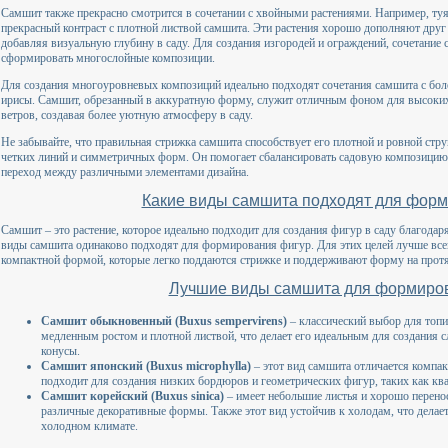
Самшит также прекрасно смотрится в сочетании с хвойными растениями. Например, туя
прекрасный контраст с плотной листвой самшита. Эти растения хорошо дополняют друг 
добавляя визуальную глубину в саду. Для создания изгородей и ограждений, сочетание
сформировать многослойные композиции.
Для создания многоуровневых композиций идеально подходят сочетания самшита с бол
ирисы. Самшит, обрезанный в аккуратную форму, служит отличным фоном для высоких 
ветров, создавая более уютную атмосферу в саду.
Не забывайте, что правильная стрижка самшита способствует его плотной и ровной стру
четких линий и симметричных форм. Он помогает сбалансировать садовую композицию,
переход между различными элементами дизайна.
Какие виды самшита подходят для фор
Самшит – это растение, которое идеально подходит для создания фигур в саду благодаря
виды самшита одинаково подходят для формирования фигур. Для этих целей лучше всег
компактной формой, которые легко поддаются стрижке и поддерживают форму на протя
Лучшие виды самшита для формиров
Самшит обыкновенный (Buxus sempervirens)
– классический выбор для топи
медленным ростом и плотной листвой, что делает его идеальным для создания 
конусы.
Самшит японский (Buxus microphylla)
– этот вид самшита отличается компа
подходит для создания низких бордюров и геометрических фигур, таких как кв
Самшит корейский (Buxus sinica)
– имеет небольшие листья и хорошо перенос
различные декоративные формы. Также этот вид устойчив к холодам, что дела
холодном климате.