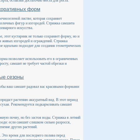
орта, оставляя достаточно места для роста.
коративных форм
ечнозеленой листве, которая сохраняет
азличных фигур и изгородей. Стрижка самшита
опиарного искусства.
, этот кустарник не только сохраняет форму, но и
ия живых изгородей и ограждений. Стрижка
ие идеально подходит для создания геометрических
орма позволяет использовать его в ограниченных
росту, самшит не требует частой обрезки и
ные сезоны
Чтобы ваш самшит радовал вас красивыми формами
 придаст растению аккуратный вид. В этот период
а сухая. Рекомендуется подкармливать самшит
жную почву, но без застоя воды. Стрижка в летний
роди: если самшит слишком сильно разросся,
енение других растений.
. Это время для последнего полива перед
огает самшиту выдерживать зимние морозы. Перед