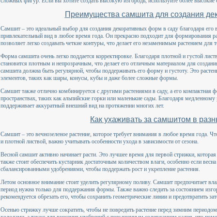
сложных фигур. Если вы хотите создать высокую изгородь, используйте более высокие с
Преимущества самшита для создания де
Самшит – это идеальный выбор для создания декоративных форм в саду благодаря его в
привлекательный вид в любое время года. Он прекрасно подходит для формирования р
позволяет легко создавать четкие контуры, что делает его незаменимым растением для т
Форма самшита очень легко поддается корректировке. Благодаря плотной и густой листве
становится плотным и непрозрачным, что делает его отличным материалом для создан
самшита должна быть регулярной, чтобы поддерживать его форму и густоту. Это растен
элементов, таких как шары, конусы, кубы и даже более сложные формы.
Самшит также отлично комбинируется с другими растениями в саду, а его компактная ф
пространствах, таких как альпийские горки или маленькие сады. Благодаря медленному 
поддерживает аккуратный внешний вид на протяжении многих лет.
Как ухаживать за самшитом в раз
Самшит – это вечнозеленое растение, которое требует внимания в любое время года. 
и плотной листвой, важно учитывать особенности ухода в зависимости от сезона.
Весной самшит активно начинает расти. Это лучшее время для первой стрижки, которая
также стоит обеспечить кустарник достаточным количеством влаги, особенно если весн
сбалансированными удобрениями, чтобы поддержать рост и укрепление растения.
Летом основное внимание стоит уделить регулярному поливу. Самшит предпочитает вла
период нужна только для поддержания формы. Также важно следить за состоянием изго
рекомендуется обрезать его, чтобы сохранить геометрические линии и предотвратить зат
Осенью стрижку лучше сократить, чтобы не повредить растение перед зимним периодом
холодами, а также для внесения удобрений с повышенным содержанием калия, что пом