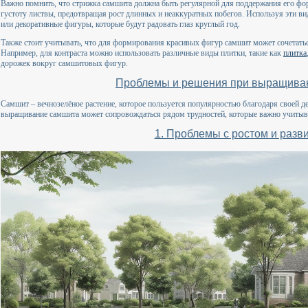
Важно помнить, что стрижка самшита должна быть регулярной для поддержания его фор
густоту листвы, предотвращая рост длинных и неаккуратных побегов. Используя эти в
или декоративные фигуры, которые будут радовать глаз круглый год.
Также стоит учитывать, что для формирования красивых фигур самшит может сочетать
Например, для контраста можно использовать различные виды плитки, такие как
плитка
дорожек вокруг самшитовых фигур.
Проблемы и решения при выращива
Самшит – вечнозелёное растение, которое пользуется популярностью благодаря своей де
выращивание самшита может сопровождаться рядом трудностей, которые важно учитыват
1. Проблемы с ростом и разв