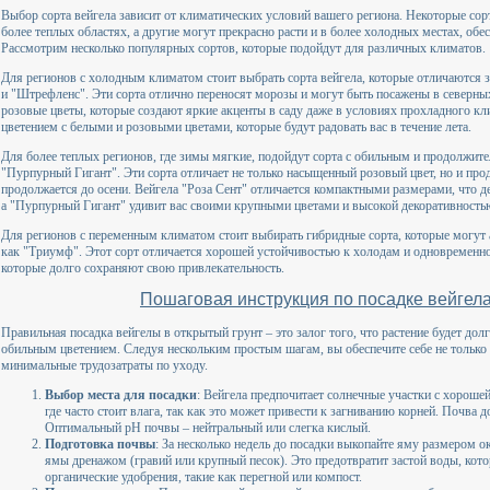
Выбор сорта вейгела зависит от климатических условий вашего региона. Некоторые сор
более теплых областях, а другие могут прекрасно расти и в более холодных местах, обе
Рассмотрим несколько популярных сортов, которые подойдут для различных климатов.
Для регионов с холодным климатом стоит выбрать сорта вейгела, которые отличаются з
и "Штрефленс". Эти сорта отлично переносят морозы и могут быть посажены в северны
розовые цветы, которые создают яркие акценты в саду даже в условиях прохладного к
цветением с белыми и розовыми цветами, которые будут радовать вас в течение лета.
Для более теплых регионов, где зимы мягкие, подойдут сорта с обильным и продолжител
"Пурпурный Гигант". Эти сорта отличает не только насыщенный розовый цвет, но и прод
продолжается до осени. Вейгела "Роза Сент" отличается компактными размерами, что де
а "Пурпурный Гигант" удивит вас своими крупными цветами и высокой декоративность
Для регионов с переменным климатом стоит выбирать гибридные сорта, которые могут 
как "Триумф". Этот сорт отличается хорошей устойчивостью к холодам и одновременн
которые долго сохраняют свою привлекательность.
Пошаговая инструкция по посадке вейгела
Правильная посадка вейгелы в открытый грунт – это залог того, что растение будет до
обильным цветением. Следуя нескольким простым шагам, вы обеспечите себе не только
минимальные трудозатраты по уходу.
Выбор места для посадки
: Вейгела предпочитает солнечные участки с хорошей
где часто стоит влага, так как это может привести к загниванию корней. Почва
Оптимальный pH почвы – нейтральный или слегка кислый.
Подготовка почвы
: За несколько недель до посадки выкопайте яму размером о
ямы дренажом (гравий или крупный песок). Это предотвратит застой воды, кот
органические удобрения, такие как перегной или компост.