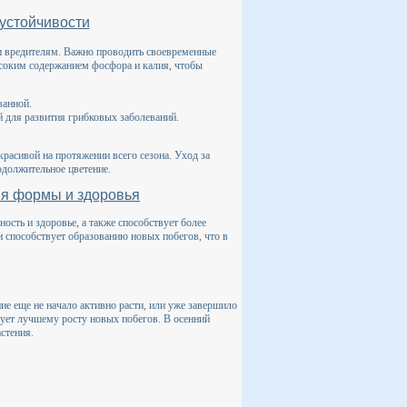
 устойчивости
и вредителям. Важно проводить своевременные
ысоким содержанием фосфора и калия, чтобы
ванной.
й для развития грибковых заболеваний.
расивой на протяжении всего сезона. Уход за
одолжительное цветение.
ния формы и здоровья
ность и здоровье, а также способствует более
и способствует образованию новых побегов, что в
ние еще не начало активно расти, или уже завершило
вует лучшему росту новых побегов. В осенний
стения.