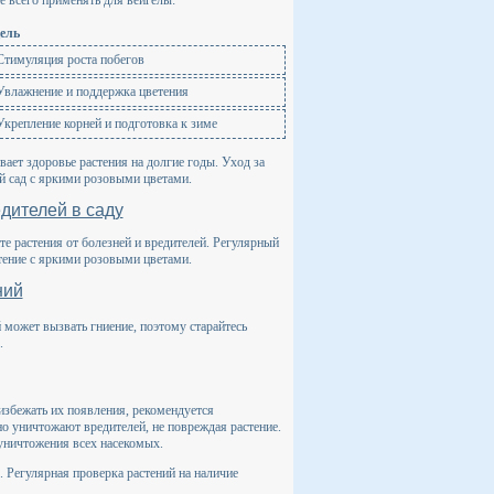
е всего применять для вейгелы:
ель
Стимуляция роста побегов
Увлажнение и поддержка цветения
Укрепление корней и подготовка к зиме
вает здоровье растения на долгие годы. Уход за
ый сад с яркими розовыми цветами.
едителей в саду
е растения от болезней и вредителей. Регулярный
тение с яркими розовыми цветами.
ний
 может вызвать гниение, поэтому старайтесь
.
 избежать их появления, рекомендуется
о уничтожают вредителей, не повреждая растение.
 уничтожения всех насекомых.
 Регулярная проверка растений на наличие