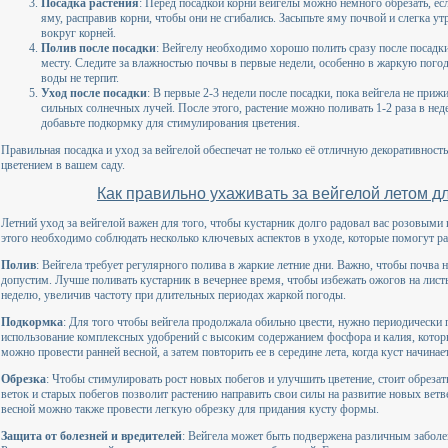
Посадка растения
: Перед посадкой корни вейгелы можно немного обрезать, ес
яму, расправив корни, чтобы они не сгибались. Засыпьте яму почвой и слегка ут
вокруг корней.
Полив после посадки
: Вейгелу необходимо хорошо полить сразу после посадк
месту. Следите за влажностью почвы в первые недели, особенно в жаркую погоду
воды не терпит.
Уход после посадки
: В первые 2-3 недели после посадки, пока вейгела не приж
сильных солнечных лучей. После этого, растение можно поливать 1-2 раза в не
добавьте подкормку для стимулирования цветения.
Правильная посадка и уход за вейгелой обеспечат не только её отличную декоративност
цветением в вашем саду.
Как правильно ухаживать за вейгелой летом д
Летний уход за вейгелой важен для того, чтобы кустарник долго радовал вас розовыми
этого необходимо соблюдать несколько ключевых аспектов в уходе, которые помогут ра
Полив
: Вейгела требует регулярного полива в жаркие летние дни. Важно, чтобы почва н
допустим. Лучше поливать кустарник в вечернее время, чтобы избежать ожогов на листь
неделю, увеличив частоту при длительных периодах жаркой погоды.
Подкормка
: Для того чтобы вейгела продолжала обильно цвести, нужно периодически
использование комплексных удобрений с высоким содержанием фосфора и калия, кото
можно провести ранней весной, а затем повторить ее в середине лета, когда куст начинае
Обрезка
: Чтобы стимулировать рост новых побегов и улучшить цветение, стоит обрезат
веток и старых побегов позволит растению направить свои силы на развитие новых ветв
весной можно также провести легкую обрезку для придания кусту формы.
Защита от болезней и вредителей
: Вейгела может быть подвержена различным заболе