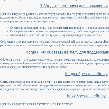
3. Уход за растением для повышения
Правильный уход за растением способствует повышению его устойчивости к болезням 
подкормки, особенно в период активного роста и цветения. Используйте удобрения с в
стимулировать цветение и укрепить растение.
Следите за состоянием почвы: она должна быть плодородной и хорошо дрениро
Регулярно удаляйте старые или поврежденные ветки, чтобы не создавать услови
Обрабатывайте растение инсектицидами и фунгицидами для профилактики.
Соблюдение этих простых рекомендаций поможет вашей вейгеле оставаться здоровой и к
растением и защита от заболеваний и вредителей обеспечат ей долгую жизнь и яркое, пр
Когда и как обрезать вейгелу для поддержа
Обрезка вейгелы – это важная часть ухода, которая помогает поддерживать ее декоратив
яркому цветению. Правильная обрезка не только улучшает внешний вид кустарника, но 
свою очередь увеличивает количество розовых цветов.
Когда обрезать вейгелу
Оптимальное время для обрезки вейгелы – ранняя весна или поздняя осень, когда расте
цветение. Весной обрезка помогает удалить поврежденные и старые ветки, что способст
период обрезка поможет предотвратить повреждения от морозов и улучшить зимовку ра
Как обрезать вейгелу
Правильная обрезка вейгелы состоит из нескольких этапов: