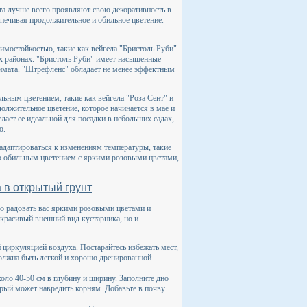
та лучше всего проявляют свою декоративность в
спечивая продолжительное и обильное цветение.
имостойкостью, такие как вейгела "Бристоль Руби"
х районах. "Бристоль Руби" имеет насыщенные
лимата. "Штрефленс" обладает не менее эффектным
ьным цветением, такие как вейгела "Роза Сент" и
олжительное цветение, которое начинается в мае и
лает ее идеальной для посадки в небольших садах,
ю.
адаптироваться к изменениям температуры, такие
о обильным цветением с яркими розовыми цветами,
 в открытый грунт
лго радовать вас яркими розовыми цветами и
 красивый внешний вид кустарника, но и
 циркуляцией воздуха. Постарайтесь избежать мест,
 должна быть легкой и хорошо дренированной.
коло 40-50 см в глубину и ширину. Заполните дно
орый может навредить корням. Добавьте в почву