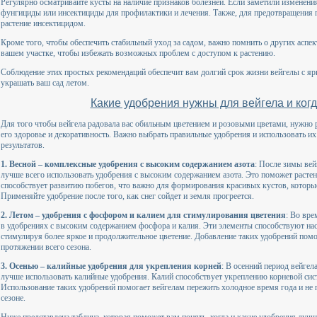
Регулярно осматривайте кусты на наличие признаков болезней. Если заметили изменени
фунгициды или инсектициды для профилактики и лечения. Также, для предотвращения 
растение инсектицидом.
Кроме того, чтобы обеспечить стабильный уход за садом, важно помнить о других аспек
вашем участке, чтобы избежать возможных проблем с доступом к растению.
Соблюдение этих простых рекомендаций обеспечит вам долгий срок жизни вейгелы с яр
украшать ваш сад летом.
Какие удобрения нужны для вейгела и когд
Для того чтобы вейгела радовала вас обильным цветением и розовыми цветами, нужно 
его здоровье и декоративность. Важно выбрать правильные удобрения и использовать 
результатов.
1. Весной – комплексные удобрения с высоким содержанием азота
: После зимы вей
лучше всего использовать удобрения с высоким содержанием азота. Это поможет расте
способствует развитию побегов, что важно для формирования красивых кустов, которы
Применяйте удобрение после того, как снег сойдет и земля прогреется.
2. Летом – удобрения с фосфором и калием для стимулирования цветения
: Во вре
в удобрениях с высоким содержанием фосфора и калия. Эти элементы способствуют на
стимулируя более яркое и продолжительное цветение. Добавление таких удобрений пом
протяжении всего сезона.
3. Осенью – калийные удобрения для укрепления корней
: В осенний период вейгел
лучше использовать калийные удобрения. Калий способствует укреплению корневой си
Использование таких удобрений помогает вейгелам пережить холодное время года и не
сезоне.