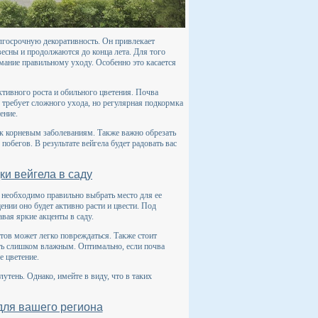
долгосрочную декоративность. Он привлекает
есны и продолжаются до конца лета. Для того
мание правильному уходу. Особенно это касается
активного роста и обильного цветения. Почва
 требует сложного ухода, но регулярная подкормка
ение.
и к корневым заболеваниям. Также важно обрезать
обегов. В результате вейгела будет радовать вас
ки вейгела в саду
 необходимо правильно выбрать место для ее
ении оно будет активно расти и цвести. Под
вая яркие акценты в саду.
ветов может легко повреждаться. Также стоит
ыть слишком влажным. Оптимально, если почва
е цветение.
утень. Однако, имейте в виду, что в таких
для вашего региона