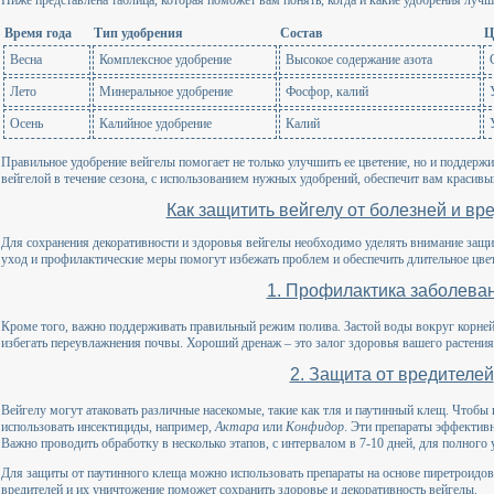
Ниже представлена таблица, которая поможет вам понять, когда и какие удобрения лучш
Время года
Тип удобрения
Состав
Ц
Весна
Комплексное удобрение
Высокое содержание азота
Лето
Минеральное удобрение
Фосфор, калий
Осень
Калийное удобрение
Калий
Правильное удобрение вейгелы помогает не только улучшить ее цветение, но и поддержи
вейгелой в течение сезона, с использованием нужных удобрений, обеспечит вам красив
Как защитить вейгелу от болезней и вр
Для сохранения декоративности и здоровья вейгелы необходимо уделять внимание защит
уход и профилактические меры помогут избежать проблем и обеспечить длительное цве
1. Профилактика заболева
Кроме того, важно поддерживать правильный режим полива. Застой воды вокруг корней
избегать переувлажнения почвы. Хороший дренаж – это залог здоровья вашего растения
2. Защита от вредителей
Вейгелу могут атаковать различные насекомые, такие как тля и паутинный клещ. Чтобы
использовать инсектициды, например,
Актара
или
Конфидор
. Эти препараты эффективн
Важно проводить обработку в несколько этапов, с интервалом в 7-10 дней, для полного
Для защиты от паутинного клеща можно использовать препараты на основе пиретроидов.
вредителей и их уничтожение поможет сохранить здоровье и декоративность вейгелы.