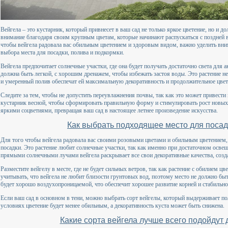
Вейгела – это кустарник, который привнесет в ваш сад не только яркое цветение, но и 
внимание благодаря своим крупным цветам, которые начинают распускаться с поздней в
чтобы вейгела радовала вас обильным цветением и здоровым видом, важно уделить вни
выбора места для посадки, полива и подкормки.
Вейгела предпочитает солнечные участки, где она будет получать достаточно света для 
должна быть легкой, с хорошим дренажем, чтобы избежать застоя воды. Это растение не
и умеренный полив обеспечат ей максимальную декоративность и продолжительное цвет
Следите за тем, чтобы не допустить переувлажнения почвы, так как это может привест
кустарник весной, чтобы сформировать правильную форму и стимулировать рост новых п
яркими соцветиями, превращая ваш сад в настоящее летнее произведение искусства.
Как выбрать подходящее место для посад
Для того чтобы вейгела радовала вас своими розовыми цветами и обильным цветением,
посадки. Это растение любит солнечные участки, так как именно при достаточном освещ
прямыми солнечными лучами вейгела раскрывает все свои декоративные качества, созда
Разместите вейгелу в месте, где не будет сильных ветров, так как растение с обилием ц
учитывать, что вейгела не любит близости грунтовых вод, поэтому место не должно б
будет хорошо воздухопроницаемой, что обеспечит хорошее развитие корней и стабильно
Если ваш сад в основном в тени, можно выбрать сорт вейгелы, который выдерживает пол
условиях цветение будет менее обильным, а декоративность куста может быть снижена.
Какие сорта вейгела лучше всего подойдут 