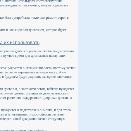
я в листьях, используйте соответствующие
повреждений от насекомых, можно обработать
тах благоустройства, таких как
ремонт дорог
в
ким и насыщенным цветением, которое будет
а их использовать
регулярно удобрять растение, чтобы поддерживать
их в нужное время для достижения наилучших
гела нуждается в стимуляции роста, поэтому весной
нию активно наращивать зеленую массу. Азот
е в будущем будут радовать вас ярким цветением.
мя цветения, в частности летом, вейгела нуждается
сыщению цветов, улучшая их декоративность и
огает растению поддерживать здоровые цветки на
а нуждается в подготовке к зимовке, и для этого
стемы и повышению зимостойкости растения.
 потерять своей декоративности в следующем