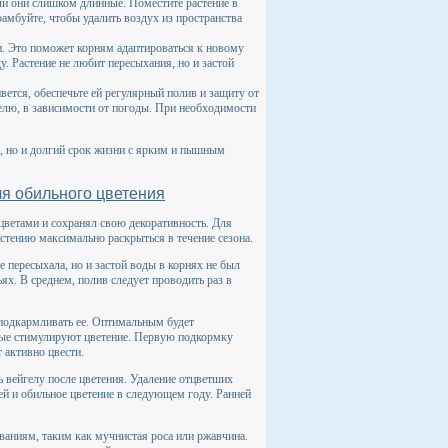
ли они слишком длинные. Поместите растение в
рамбуйте, чтобы удалить воздух из пространства
и. Это поможет корням адаптироваться к новому
. Растение не любит пересыхания, но и застой
ивется, обеспечьте ей регулярный полив и защиту от
делю, в зависимости от погоды. При необходимости
ь, но и долгий срок жизни с ярким и пышным
ля обильного цветения
 цветами и сохранял свою декоративность. Для
стению максимально раскрыться в течение сезона.
е пересыхала, но и застой воды в корнях не был
ях. В среднем, полив следует проводить раз в
 подкармливать ее. Оптимальным будет
рые стимулируют цветение. Первую подкормку
т активно цвести.
ь вейгелу после цветения. Удаление отцветших
ей и обильное цветение в следующем году. Ранней
ваниям, таким как мучнистая роса или ржавчина.