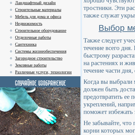
хорошо чувствуют 
Ландшафтный дизайн
тростники. Эти ра
Строительные материалы
также служат укры
Мебель для дома и офиса
Недвижимость
Выбор ме
Строительное оборудование
Отделочные работы
Также следует учес
Сантехника
течение всего дня
Системы жизнеобеспечения
быстрому разраста
Загородное строительство
на растениях и жив
Земляные работы
течение части дня,
Различные услуги, технологии
Когда вы выбрали м
должен быть доста
предотвратить ее 
укреплений, напри
поможет избежать 
Не забывайте, что
корни которых мог