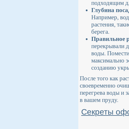
подходящим дл
Глубина поса
Например, вод
растения, таки
берега.
Правильное 
перекрывали д
воды. Поместит
максимально э
созданию укры
После того как рас
своевременно очищ
перегрева воды и 
в вашем пруду.
Секреты офо