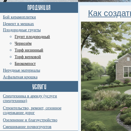
Как создат
Бой керамоплитки
Цемент в мешках
Плодородные грунты
Грунт плодородный
Чернозём
Торф низинный
Торф верховой
Биокомпост
Нерудные материалы
Асфальтная крошка
Спецтехника в аренду (услуги
спецтехники)
Строительство, ремонт, сезонное
содержание дорог
Озеленение и благоустройство
Смешивание почвогрунтов