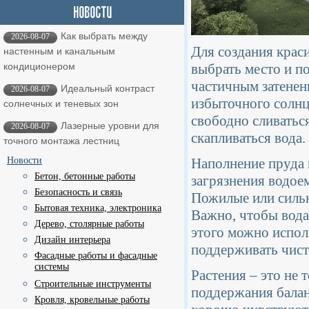
Как выбрать между
2026-08-07
Для создания крас
настенным и канальным
выбрать место и по
кондиционером
частичным затенени
Идеальный контраст
2026-08-07
избыточного солнц
солнечных и теневых зон
свободно сливаться
Лазерные уровни для
2026-08-07
скапливаться вода.
точного монтажа лестниц
Наполнение пруда 
Новости
Бетон, бетонные работы
загрязнения водоем
Безопасность и связь
Пожилые или сильн
Бытовая техника, электроника
Важно, чтобы вода 
Дерево, столярные работы
этого можно испол
Дизайн интерьера
поддерживать чист
Фасадные работы и фасадные
системы
Растения – это не 
Строительные инструменты
поддержания балан
Кровля, кровельные работы