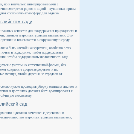
, но и визуально интегрированными с
ично смотрятся рядом с водой – кувшинки, ирисы
здают спокойную атмосферу для отдыха.
нглийском саду
их важных аспектов для поддержания природности и
ми, газоном и архитектурными элементами. Это
т органично вписывается в окружающую среду.
лжна быть частой и аккуратной, особенно в тех
и почвы и подкормке, чтобы поддерживать
ния, чтобы поддерживать экологичность сада.
иться с учетом их естественной формы, без
жет сохранить здоровье деревьев и их
ые месяцы, чтобы деревья не страдали от
Осенью нужно проводить уборку опавших листьев и
астения в цветниках должны быть адаптированы к
тойчивую экосистему.
глийский сад
рмонии, идеально сочетаясь с деревьями и
растительностью и архитектурными элементами,