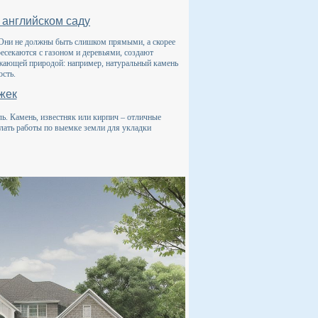
 английском саду
 Они не должны быть слишком прямыми, а скорее
есекаются с газоном и деревьями, создают
ужающей природой: например, натуральный камень
ость.
жек
ь. Камень, известняк или кирпич – отличные
елать работы по выемке земли для укладки