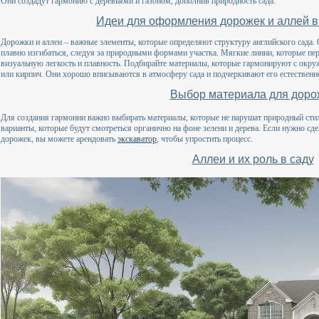
Они создадут гармонию с деревьями и газоном, дополнив природность сада.
Идеи для оформления дорожек и аллей в
Дорожки и аллеи – важные элементы, которые определяют структуру английского сада.
плавно изгибаться, следуя за природными формами участка. Мягкие линии, которые пер
визуальную легкость и плавность. Подбирайте материалы, которые гармонируют с окр
или кирпич. Они хорошо вписываются в атмосферу сада и подчеркивают его естественн
Выбор материала для доро
Для создания гармонии важно выбирать материалы, которые не нарушат природный стил
варианты, которые будут смотреться органично на фоне зелени и дерева. Если нужно сд
дорожек, вы можете арендовать
экскаватор
, чтобы упростить процесс.
Аллеи и их роль в саду