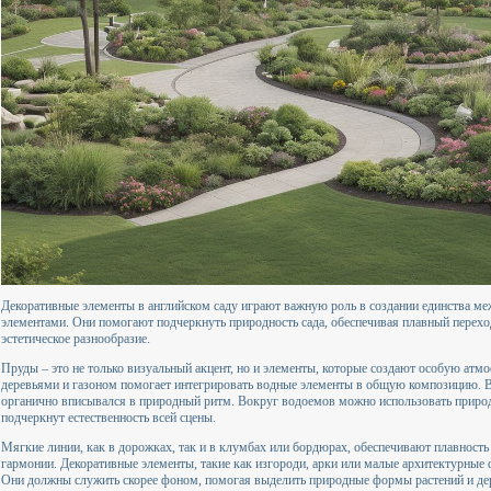
Декоративные элементы в английском саду играют важную роль в создании единства м
элементами. Они помогают подчеркнуть природность сада, обеспечивая плавный перех
эстетическое разнообразие.
Пруды – это не только визуальный акцент, но и элементы, которые создают особую атм
деревьями и газоном помогает интегрировать водные элементы в общую композицию. Ва
органично вписывался в природный ритм. Вокруг водоемов можно использовать природ
подчеркнут естественность всей сцены.
Мягкие линии, как в дорожках, так и в клумбах или бордюрах, обеспечивают плавность
гармонии. Декоративные элементы, такие как изгороди, арки или малые архитектурны
Они должны служить скорее фоном, помогая выделить природные формы растений и де