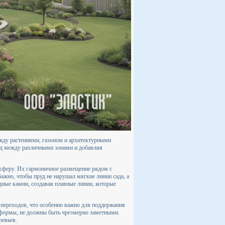
ежду растениями, газоном и архитектурными
од между различными зонами и добавляя
осферу. Их гармоничное размещение рядом с
жно, чтобы пруд не нарушал мягкие линии сада, а
ные камни, создавая плавные линии, которые
 переходов, что особенно важно для поддержания
е формы, не должны быть чрезмерно заметными.
ревьев.