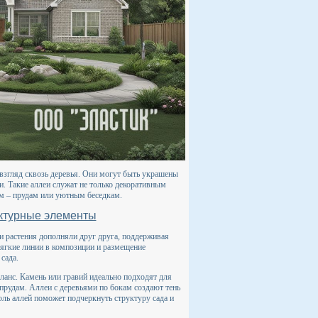
 взгляд сквозь деревья. Они могут быть украшены
. Такие аллеи служат не только декоративным
ам – прудам или уютным беседкам.
ектурные элементы
и растения дополняли друг друга, поддерживая
мягкие линии в композиции и размещение
сада.
ланс. Камень или гравий идеально подходят для
 прудам. Аллеи с деревьями по бокам создают тень
оль аллей поможет подчеркнуть структуру сада и