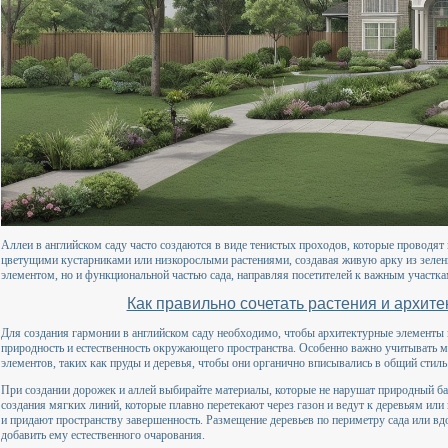
Аллеи в английском саду часто создаются в виде тенистых проходов, которые проводят
цветущими кустарниками или низкорослыми растениями, создавая живую арку из зелени
элементом, но и функциональной частью сада, направляя посетителей к важным участк
Как правильно сочетать растения и архит
Для создания гармонии в английском саду необходимо, чтобы архитектурные элементы 
природность и естественность окружающего пространства. Особенно важно учитывать 
элементов, таких как пруды и деревья, чтобы они органично вписывались в общий стиль 
При создании дорожек и аллей выбирайте материалы, которые не нарушат природный ба
создания мягких линий, которые плавно перетекают через газон и ведут к деревьям или
и придают пространству завершенность. Размещение деревьев по периметру сада или вд
добавить ему естественного очарования.