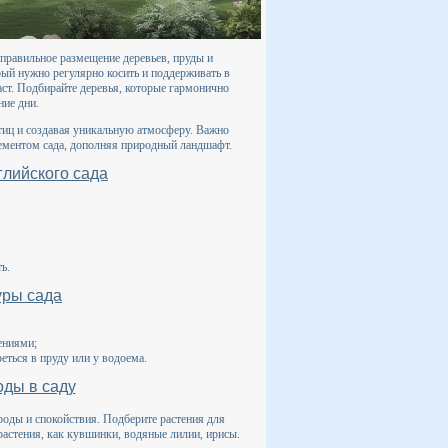
, правильное размещение деревьев, пруды и
рый нужно регулярно косить и поддерживать в
аст. Подбирайте деревья, которые гармонично
ние дни.
тиц и создавая уникальную атмосферу. Важно
ементом сада, дополняя природный ландшафт.
глийского сада
ь.
уры сада
ениями;
еться в пруду или у водоема.
ды в саду
роды и спокойствия. Подберите растения для
астения, как кувшинки, водяные лилии, ирисы.