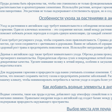
Пруды должны быть оформлены так, чтобы они становились не только функциональными
растительностью и архитектурными элементами. Используйте растения, которые гармон
или папоротники. Эти растения не только подчеркивают естественность прудов, но и со
Особенности ухода за растениями в а
Уход за растениями в английском саду требует внимательности и соблюдения нескольк
гармонии. Один из ключевых моментов – это сохранение мягких линий между растения
поможет избежать резких переходов и создать единую композицию, где каждый элемен
Газон требует регулярного ухода, чтобы сохранять свою привлекательность. Стрижка до
местах, где газон соединяется с цветниками и дорожками. Важно не забывать об аэраци
здоровый рост травы и предотвратить появление мхов. Используйте натуральные удобре
Деревья в английском саду также требуют внимательного ухода. Обрезка должна провод
чрезмерного вмешательства. Периодическая обрезка сухих и поврежденных ветвей помо
декоративные качества. Уделите внимание поливу в летний период, особенно в засушлив
недостатка влаги.
Для поддержания гармонии и природности сада важно учитывать сезонные изменения. 
веток, что поможет сохранить чистоту газона и предотвратить развитие заболеваний. Р
вашему климату, чтобы минимизировать потребность в частом уходе и создать более ус
Как добавить водные элементы в ан
Водные элементы, такие как пруды и ручьи, добавляют саду атмосферу спокойствия и га
мягкими линиями. Правильное внедрение воды в английский сад создаст баланс между 
подчеркивая природность окружающего пространства.
Выбор места для пруда