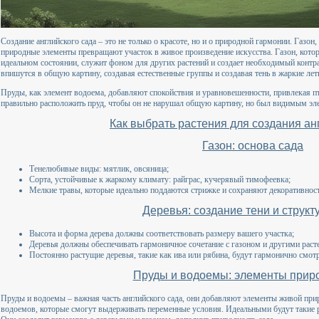
Создание английского сада – это не только о красоте, но и о природной гармонии. Газон
природные элементы превращают участок в живое произведение искусства. Газон, кото
идеальном состоянии, служит фоном для других растений и создает необходимый контр
впишутся в общую картину, создавая естественные группы и создавая тень в жаркие лет
Пруды, как элемент водоема, добавляют спокойствия и уравновешенности, привлекая п
правильно расположить пруд, чтобы он не нарушал общую картину, но был видимым эл
Как выбрать растения для создания ан
Газон: основа сада
Тенелюбивые виды: мятлик, овсяница;
Сорта, устойчивые к жаркому климату: райграс, кучерявый тимофеевка;
Мелкие травы, которые идеально поддаются стрижке и сохраняют декоративност
Деревья: создание тени и структ
Высота и форма дерева должны соответствовать размеру вашего участка;
Деревья должны обеспечивать гармоничное сочетание с газоном и другими раст
Постоянно растущие деревья, такие как ива или рябина, будут гармонично смотр
Пруды и водоемы: элементы приро
Пруды и водоемы – важная часть английского сада, они добавляют элементы живой при
водоемов, которые смогут выдерживать переменные условия. Идеальными будут такие р