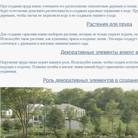
При создании пруда важно учитывать его расположение относительно деревьев и газона. 
будет естественно дополнять растительность и создавать красивые отражения в воде. П
деревьям, чтобы листья не загрязняли воду и не создавали лишнего ухода.
Растения для пруда
Для создания гармонии важно выбирать растения, которые не только украсят водоем, н
Используйте такие растения, как кувшинки, ирисы и водяные лилии. Эти виды создаду
сочетаться с деревьями и мягкими линиями вашего сада.
Декоративные элементы вокруг 
Окружение пруда также играет важную роль. Используйте камни, чтобы создать естеств
ведущих к водоему. Плавные изгибы и мягкие линии камней будут гармонично смотреть
уединения.
Роль декоративных элементов в создани