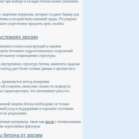
му при выборе и укладке бетона важно учитывать
е защитные покрытия, которые создают барьер для
йчивы к воздействию внешней среды. Регулярное
ожет существенно продлить срок службы
 условиях эрозии
зионного износа конструкций и оценить
ащиты бетонных гидротехнических сооружений
ачительному повреждению структуры.
ть внутреннюю структуру бетона, выявлять скрытые
 метод дает более точные данные о прочности и
й, применяется метод измерения
ой и оценить, насколько сильно он подвергся
е характеристики, что увеличивает риск его
спешной защиты бетона необходимо не только
ьный уход и поддержание в хорошем состоянии
т их разрушение.
венные материалы, такие как
песок
с оптимальными
вию агрессивных факторов.
 бетона от эрозии