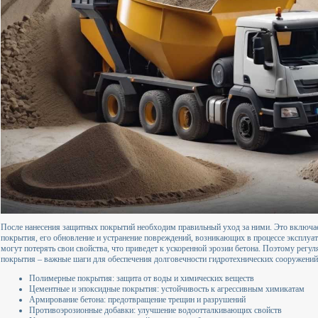
После нанесения защитных покрытий необходим правильный уход за ними. Это включае
покрытия, его обновление и устранение повреждений, возникающих в процессе эксплуа
могут потерять свои свойства, что приведет к ускоренной эрозии бетона. Поэтому регу
покрытия – важные шаги для обеспечения долговечности гидротехнических сооружений
Полимерные покрытия: защита от воды и химических веществ
Цементные и эпоксидные покрытия: устойчивость к агрессивным химикатам
Армирование бетона: предотвращение трещин и разрушений
Противоэрозионные добавки: улучшение водоотталкивающих свойств