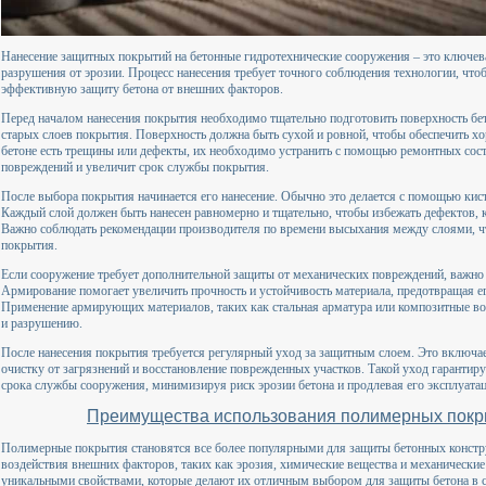
Нанесение защитных покрытий на бетонные гидротехнические сооружения – это ключева
разрушения от эрозии. Процесс нанесения требует точного соблюдения технологии, что
эффективную защиту бетона от внешних факторов.
Перед началом нанесения покрытия необходимо тщательно подготовить поверхность бето
старых слоев покрытия. Поверхность должна быть сухой и ровной, чтобы обеспечить х
бетоне есть трещины или дефекты, их необходимо устранить с помощью ремонтных сос
повреждений и увеличит срок службы покрытия.
После выбора покрытия начинается его нанесение. Обычно это делается с помощью кисте
Каждый слой должен быть нанесен равномерно и тщательно, чтобы избежать дефектов, 
Важно соблюдать рекомендации производителя по времени высыхания между слоями, ч
покрытия.
Если сооружение требует дополнительной защиты от механических повреждений, важно 
Армирование помогает увеличить прочность и устойчивость материала, предотвращая е
Применение армирующих материалов, таких как стальная арматура или композитные во
и разрушению.
После нанесения покрытия требуется регулярный уход за защитным слоем. Это включае
очистку от загрязнений и восстановление поврежденных участков. Такой уход гарантируе
срока службы сооружения, минимизируя риск эрозии бетона и продлевая его эксплуата
Преимущества использования полимерных покр
Полимерные покрытия становятся все более популярными для защиты бетонных констр
воздействия внешних факторов, таких как эрозия, химические вещества и механически
уникальными свойствами, которые делают их отличным выбором для защиты бетона в 