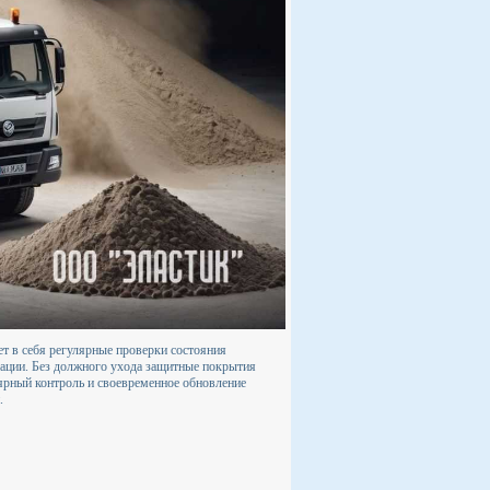
т в себя регулярные проверки состояния
тации. Без должного ухода защитные покрытия
лярный контроль и своевременное обновление
.