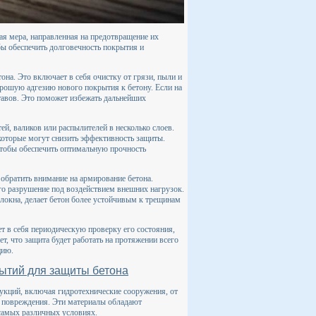
я мера, направленная на предотвращение их
бы обеспечить долговечность покрытия и
на. Это включает в себя очистку от грязи, пыли и
орошую адгезию нового покрытия к бетону. Если на
тавов. Это поможет избежать дальнейших
й, валиков или распылителей в несколько слоев.
которые могут снизить эффективность защиты.
тобы обеспечить оптимальную прочность
обратить внимание на армирование бетона.
го разрушение под воздействием внешних нагрузок.
локна, делает бетон более устойчивым к трещинам
т в себя периодическую проверку его состояния,
т, что защита будет работать на протяжении всего
цию.
ытий для защиты бетона
укций, включая гидротехнические сооружения, от
е повреждения. Эти материалы обладают
самых различных условиях.