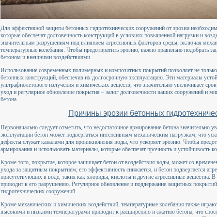
Для эффективной защиты бетонных гидротехнических сооружений от эрозии необходим
которые обеспечат долговечность конструкций в условиях повышенной нагрузки и возде
значительным разрушениям под влиянием агрессивных факторов среды, включая механи
температурные колебания. Чтобы предотвратить эрозию, важно правильно подобрать за
бетоном и внешними воздействиями.
Использование современных полимерных и композитных покрытий позволяет не только 
бетонных конструкций, обеспечив их долгосрочную эксплуатацию. Эти материалы усто
ультрафиолетового излучения и химических веществ, что значительно увеличивает сро
уход и регулярное обновление покрытия – залог долговечности ваших сооружений и ми
бетона.
Причины эрозии бетонных гидротехниче
Первоначально следует отметить, что недостаточное армирование бетона значительно ув
эксплуатации бетон может подвергаться интенсивным механическим нагрузкам, что уск
дефекты служат каналами для проникновения воды, что ускоряет эрозию. Чтобы предотв
армирования и использовать материалы, которые обеспечат прочность и устойчивость к
Кроме того, покрытие, которое защищает бетон от воздействия воды, может со времене
ухода за защитным покрытием, его эффективность снижается, и бетон подвергается аг
присутствующих в воде, таких как хлориды, кислоты и другие агрессивные вещества. В 
приводит к его разрушению. Регулярное обновление и поддержание защитных покрытий
гидротехнических сооружений.
Кроме механических и химических воздействий, температурные колебания также играют
высокими и низкими температурами приводит к расширению и сжатию бетона, что спос