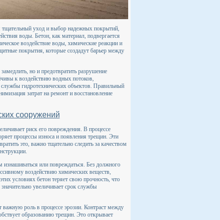
 тщательный уход и выбор надежных покрытий,
йствия воды. Бетон, как материал, подвергается
ческое воздействие воды, химические реакции и
щитные покрытия, которые создадут барьер между
замедлить, но и предотвратить разрушение
йчивы к воздействию водных потоков,
к службы гидротехнических объектов. Правильный
нимизация затрат на ремонт и восстановление
ских сооружений
еличивает риск его повреждения. В процессе
оряет процессы износа и появления трещин. Эти
ратить это, важно тщательно следить за качеством
онструкции.
м изнашиваться или повреждаться. Без должного
рессивному воздействию химических веществ,
этих условиях бетон теряет свою прочность, что
 значительно увеличивает срок службы
 важную роль в процессе эрозии. Контраст между
обствует образованию трещин. Это открывает