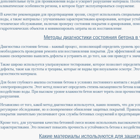
дополнительные пути для проникновения воды и ускоряет разрушение материала. Поэто
климатические особенности региона, в котором будет эксплуатироваться сооружение.
В качестве рекомендации для предотвращения эрозии, следует использовать специальны
воды, а также материалы с улучшенными характеристиками армирования, которые усто
техническое обслуживание, включая проверку состояния покрытия и армирования, пом
гидротехнических объектов и минимизировать затраты на их восстановление.
Методы диагностики состояния бетона в
Диагностика состояния бетона – важный процесс, позволяющий определить уровень эро
необходимость проведения ремонта или восстановления покрытия. Для эффективной з
важно своевременно выявлять дефекты и устранять их до того, как они приведут к зн
Также широко используется ультразвуковое тестирование, которое позволяет определя
дефекты, такие как пустоты и трещины, которые не видны при визуальном осмотре. Этот
целостности материала.
Для более глубокого анализа состояния бетона в условиях постоянного контакта с водо
электропроводности. Этот метод помогает определить степень насыщенности бетона влаг
воздействию воды. При высоком уровне влажности бетон может терять свои прочностны
разрушения.
Независимо от того, какой метод диагностики используется, важно помнить, что для у
регулярное обследование, но и своевременное обновление защитных покрытий. Правил
покрытия значительно увеличивают срок службы бетонных сооружений и предотвращаю
Кроме того, для улучшения качества бетонной смеси можно использовать высококачест
характеристиками. Это поможет повысить прочность и устойчивость бетона к воздейст
Какие материалы используются для защиты