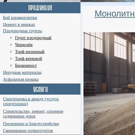
Монолитн
Бой керамоплитки
Цемент в мешках
Плодородные грунты
Грунт плодородный
Чернозём
Торф низинный
Торф верховой
Биокомпост
Нерудные материалы
Асфальтная крошка
Спецтехника в аренду (услуги
спецтехники)
Строительство, ремонт, сезонное
содержание дорог
Озеленение и благоустройство
Смешивание почвогрунтов