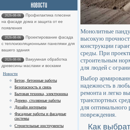
Профилактика плесени
2026-08-06
на фасаде дома и защита от ее
появления
Монолитные пандус
Проектирование фасада
высокую прочность
2026-08-06
с теплоизоляционными панелями для
конструкции гаран
вашего здания
среды. При проект
строительным норм
Вакуумная обработка
2026-08-06
древесины маслами и восками
для людей с огра
Новости
Выбор армированно
Бетон, бетонные работы
надежность в любы
Безопасность и связь
ремонта и легко в
Бытовая техника, электроника
транспортных сред
Дерево, столярные работы
для оптимального 
Дизайн интерьера
повреждения.
Фасадные работы и фасадные
системы
Как выбра
Строительные инструменты