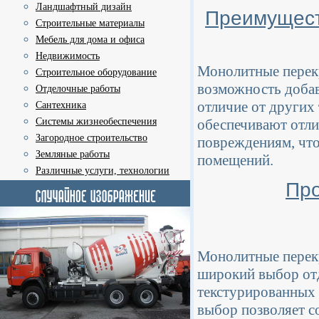
Ландшафтный дизайн
Преимущест
Строительные материалы
Мебель для дома и офиса
Недвижимость
Монолитные перекр
Строительное оборудование
возможность добав
Отделочные работы
отличие от других
Сантехника
Системы жизнеобеспечения
обеспечивают отли
Загородное строительство
повреждениям, что
Земляные работы
помещений.
Различные услуги, технологии
Про
Монолитные перекр
широкий выбор отд
текстурированных 
выбор позволяет с