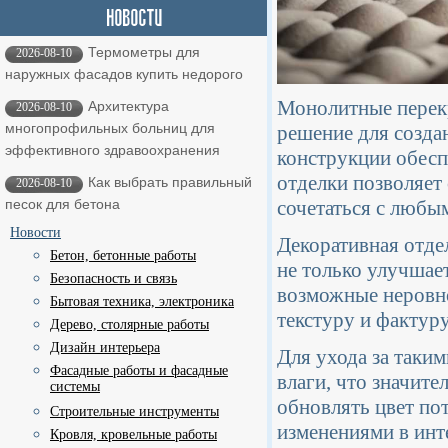
Термометры для
2026-08-10
наружных фасадов купить недорого
Монолитные перекр
Архитектура
2026-08-10
многопрофильных больниц для
решение для созда
эффективного здравоохранения
конструкции обесп
отделки позволяет
Как выбрать правильный
2026-08-10
сочетаться с любы
песок для бетона
Новости
Декоративная отдел
Бетон, бетонные работы
не только улучшае
Безопасность и связь
возможные неровно
Бытовая техника, электроника
текстуру и фактуру
Дерево, столярные работы
Дизайн интерьера
Для ухода за таки
Фасадные работы и фасадные
влаги, что значит
системы
обновлять цвет пот
Строительные инструменты
изменениями в инт
Кровля, кровельные работы