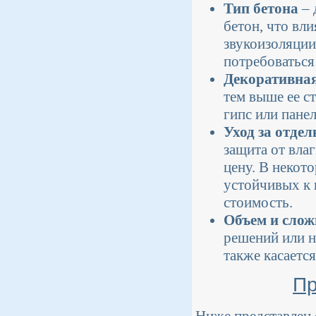
Тип бетона
– 
бетон, что вл
звукоизоляции
потребоваться
Декоративная
тем выше ее с
гипс или пане
Уход за отдел
защита от влаг
цену. В некот
устойчивых к 
стоимость.
Объем и слож
решений или н
также касаетс
Пр