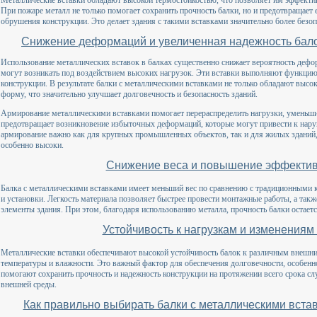
Металлические вставки обладают высокой термостойкостью, что позволяет им эффект
При пожаре металл не только помогает сохранить прочность балки, но и предотвращает е
обрушения конструкции. Это делает здания с такими вставками значительно более безо
Снижение деформаций и увеличенная надежность бало
Использование металлических вставок в балках существенно снижает вероятность дефо
могут возникать под воздействием высоких нагрузок. Эти вставки выполняют функцию
конструкции. В результате балки с металлическими вставками не только обладают высо
форму, что значительно улучшает долговечность и безопасность зданий.
Армирование металлическими вставками помогает перераспределить нагрузки, уменьши
предотвращает возникновение избыточных деформаций, которые могут привести к нару
армирование важно как для крупных промышленных объектов, так и для жилых зданий, 
особенно высоки.
Снижение веса и повышение эффектив
Балка с металлическими вставками имеет меньший вес по сравнению с традиционными к
и установки. Легкость материала позволяет быстрее провести монтажные работы, а такж
элементы здания. При этом, благодаря использованию металла, прочность балки остается
Устойчивость к нагрузкам и изменения
Металлические вставки обеспечивают высокой устойчивость балок к различным внешни
температуры и влажности. Это важный фактор для обеспечения долговечности, особен
помогают сохранить прочность и надежность конструкции на протяжении всего срока с
внешней среды.
Как правильно выбирать балки с металлическими вста