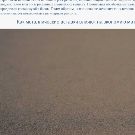
воздействием влаги и агрессивных химических веществ. Правильная обработка металла
продлению срока службы балок. Таким образом, использование металлических вставок 
минимизирует потребность в регулярном ремонте.
Как металлические вставки влияют на экономию ма