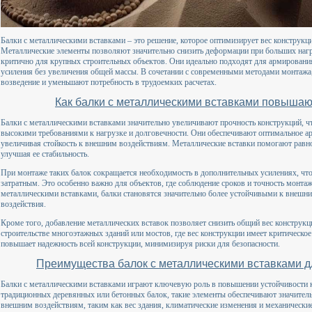
Балки с металлическими вставками – это решение, которое оптимизирует вес конструкц
Металлические элементы позволяют значительно снизить деформации при больших нагр
критично для крупных строительных объектов. Они идеально подходят для армировани
усиления без увеличения общей массы. В сочетании с современными методами монтажа,
возведение и уменьшают потребность в трудоемких расчетах.
Как балки с металлическими вставками повышаю
Балки с металлическими вставками значительно увеличивают прочность конструкций, ч
высокими требованиями к нагрузке и долговечности. Они обеспечивают оптимальное а
увеличивая стойкость к внешним воздействиям. Металлические вставки помогают равно
улучшая ее стабильность.
При монтаже таких балок сокращается необходимость в дополнительных усилениях, что 
затратным. Это особенно важно для объектов, где соблюдение сроков и точность монт
металлическими вставками, балки становятся значительно более устойчивыми к внешн
воздействия.
Кроме того, добавление металлических вставок позволяет снизить общий вес конструкц
строительстве многоэтажных зданий или мостов, где вес конструкции имеет критическое
повышает надежность всей конструкции, минимизируя риски для безопасности.
Преимущества балок с металлическими вставками дл
Балки с металлическими вставками играют ключевую роль в повышении устойчивости к
традиционных деревянных или бетонных балок, такие элементы обеспечивают значитель
внешним воздействиям, таким как вес здания, климатические изменения и механически