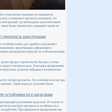
ий и существенно повышает их надежность.
узках и повышают прочность материала, что
я конструкций, где необходимы дополнительные
 такие балки значительно сокращают время на
т прочность конструкции
то особенно важно для зданий и сооружений с
рмирование, предотвращая деформации и
мерно распределить нагрузку по всей конструкции,
делает процесс строительства быстрее и менее
ажа играют ключевую роль. Благодаря армированию
им нагрузкам, включая вибрации и механические
ии без потери прочности. Это особенно полезно при
 значение. Такой подход к усилению балок
я устойчивости к нагрузкам
онструкций к различным нагрузкам. В отличие от
но более высокую прочность и устойчивость к
е воздействия. При правильном армировании они