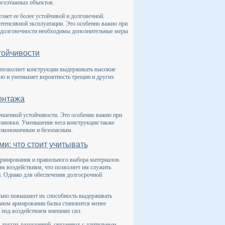
огоэтажных объектов.
елает ее более устойчивой и долговечной.
нтенсивной эксплуатации. Это особенно важно при
 и долговечности необходимы дополнительные меры
тойчивости
 позволяет конструкции выдерживать высокие
 но и уменьшает вероятность трещин и других
онтажа
учшенной устойчивости. Это особенно важно при
тановки. Уменьшение веса конструкции также
е экономичным и безопасным.
и: что стоит учитывать
армирования и правильного выбора материалов.
им воздействиям, что позволяет им служить
. Однако для обеспечения долгосрочной
льно повышают их способность выдерживать
льном армировании балка становится менее
 под воздействием внешних сил.
и других разрушений, связанных с длительным