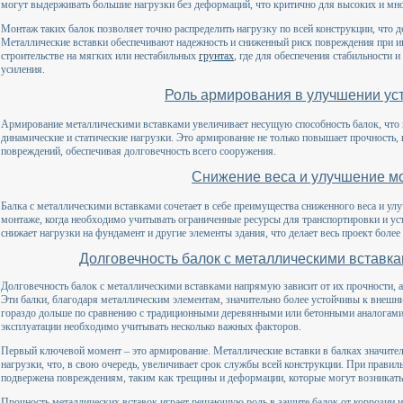
могут выдерживать большие нагрузки без деформаций, что критично для высоких и мн
Монтаж таких балок позволяет точно распределить нагрузку по всей конструкции, что д
Металлические вставки обеспечивают надежность и сниженный риск повреждения при и
строительстве на мягких или нестабильных
грунтах
, где для обеспечения стабильности
усиления.
Роль армирования в улучшении ус
Армирование металлическими вставками увеличивает несущую способность балок, что
динамические и статические нагрузки. Это армирование не только повышает прочность,
повреждений, обеспечивая долговечность всего сооружения.
Снижение веса и улучшение м
Балка с металлическими вставками сочетает в себе преимущества сниженного веса и ул
монтаже, когда необходимо учитывать ограниченные ресурсы для транспортировки и ус
снижает нагрузки на фундамент и другие элементы здания, что делает весь проект боле
Долговечность балок с металлическими вставкам
Долговечность балок с металлическими вставками напрямую зависит от их прочности, 
Эти балки, благодаря металлическим элементам, значительно более устойчивы к внешн
гораздо дольше по сравнению с традиционными деревянными или бетонными аналогами
эксплуатации необходимо учитывать несколько важных факторов.
Первый ключевой момент – это армирование. Металлические вставки в балках значите
нагрузки, что, в свою очередь, увеличивает срок службы всей конструкции. При прави
подвержена повреждениям, таким как трещины и деформации, которые могут возникать
Прочность металлических вставок играет решающую роль в защите балок от коррозии 