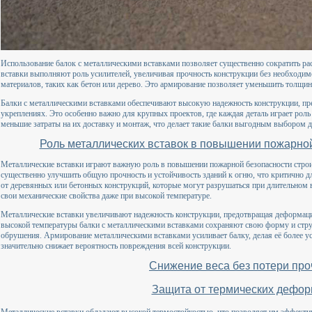
Использование балок с металлическими вставками позволяет существенно сократить ра
вставки выполняют роль усилителей, увеличивая прочность конструкции без необходи
материалов, таких как бетон или дерево. Это армирование позволяет уменьшить толщин
Балки с металлическими вставками обеспечивают высокую надежность конструкции, п
укреплениях. Это особенно важно для крупных проектов, где каждая деталь играет рол
меньшие затраты на их доставку и монтаж, что делает такие балки выгодным выбором 
Роль металлических вставок в повышении пожарной
Металлические вставки играют важную роль в повышении пожарной безопасности строи
существенно улучшить общую прочность и устойчивость зданий к огню, что критично дл
от деревянных или бетонных конструкций, которые могут разрушаться при длительном 
свои механические свойства даже при высокой температуре.
Металлические вставки увеличивают надежность конструкции, предотвращая деформаци
высокой температуры балки с металлическими вставками сохраняют свою форму и стру
обрушения. Армирование металлическими вставками усиливает балку, делая её более у
значительно снижает вероятность повреждения всей конструкции.
Снижение веса без потери про
Защита от термических дефо