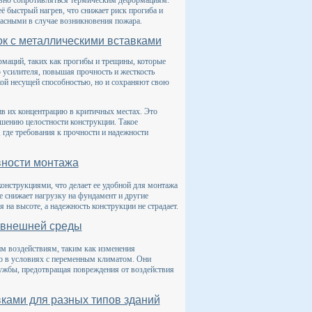
ивно сопротивляться термическим деформациям.
ё быстрый нагрев, что снижает риск прогиба и
пасными в случае возникновения пожара.
к с металлическими вставками
рмаций, таких как прогибы и трещины, которые
 усилителя, повышая прочность и жесткость
кой несущей способностью, но и сохраняют свою
в их концентрацию в критичных местах. Это
шению целостности конструкции. Такое
где требования к прочности и надежности
ности монтажа
онструкциями, что делает ее удобной для монтажа
е снижает нагрузку на фундамент и другие
 на высоте, а надежность конструкции не страдает.
м внешней среды
м воздействиям, таким как изменения
но в условиях с переменным климатом. Они
лужбы, предотвращая повреждения от воздействия
вками для разных типов зданий