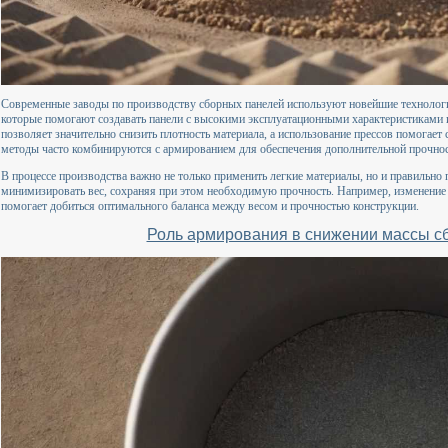
Современные заводы по производству сборных панелей используют новейшие технологи
которые помогают создавать панели с высокими эксплуатационными характеристикам
позволяет значительно снизить плотность материала, а использование прессов помогает 
методы часто комбинируются с армированием для обеспечения дополнительной прочнос
В процессе производства важно не только применить легкие материалы, но и правильно
минимизировать вес, сохраняя при этом необходимую прочность. Например, изменение 
помогает добиться оптимального баланса между весом и прочностью конструкции.
Роль армирования в снижении массы с