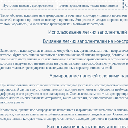
Пустотные панели с армированием
Бетон, армирование, легкие наполнители
С
Таким образом, использование армирования в сочетании с конструктивными пустотами 
панелей, сохраняя при этом их высокую прочность. Это решение находит широкое примен
только надежность, но и снижение транспортных и монтажных расходов.
Использование легких заполнителей
Влияние легких заполнителей на конст
Заполнители, используемые в панелях, могут быть как органическими, так и неорганич
который будет гармонично сочетаться с основной основой панели, например, бетоном ил
уменьшают массу панели, а их использование в сочетании с армированием и оптимизиро
которые выдерживают значительные нагрузки. Заполнители способствуют улучшению те
дополнительные преимущества в эксплуатационных характеристиках панелей.
Армирование панелей с легкими на
При использовании легких заполнителей необходимо учитывать необходимость армиров
прочность. В случае с пустотными панелями армирование помогает обеспечить необхо
деформации или разрушения при эксплуатации. Стальные или композитные армирующи
более легких и менее плотных материалов, таких как перлит, пенополистирол или стекл
высоком уровне.
Кроме того, правильное распределение наполнителя и армирующих элементов в панели
нагрузки, что также влияет на устойчивость панели к внешним воздействиям. Совмеще
создать панели, которые легко монтируются, имеют высокую прочность и долговечност
Как оптимизировать форму и констру