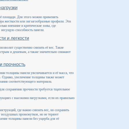
нагрузки
её площади. Для этого можно применять
бра жесткости или зигзагообразные профили. Эти
лько внешние и критические зоны, где
я несущую способность панели.
и и легкости
озволят существенно снизить её вес. Такие
ыстрым и дешевым, а также значительно снижают
и прочность
нии толщины панели увеличивается и её масса, что
ю. Однако, увеличение толщины также может
ования соответствующего материала.
 для сохранения прочности требуется тщательное
укциях с высокими нагрузками, если их правильно
нструкций, где важно снизить вес, но сохранить
ет воздушных промежутков, но не теряют
ение толщины панели без ущерба для её