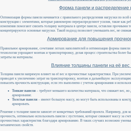
Форма панели и распределение 
Оптимизация формы панели начинается с правильного распределения нагрузки по всей 
конструкции с элементами, которые равномерно перераспределяют усилия, такие как ре
изменения помогают снизить толщину материала в центре панели, оставляя прочными то
концентрируются основные нагрузки. Такой подход позволяет уменьшить вес, не снижа
Армирование для повышения прочност
Правильное армирование, сочетание легких наполнителей и оптимизация формы панели п
технологии упрощают монтаж и транспортировку, делая процесс строительства более б
затраты на материалы.
Влияние толщины панели на её вес 
Толщина панели напрямую влияет на её вес и прочностные характеристики. При увеличе
приводит к увеличению затрат на транспортировку, монтаж и дальнейшую эксплуатаци
повысить прочность конструкции, если это выполнено с учетом армирования и использ
Тонкие панели
– требуют меньшего количества материала, что снижает вес, но
армирование.
Толстые панели
– имеют большую массу, но могут быть использованы в констр
армировать.
Решение о толщине панели зависит от конкретных требований проекта. Например, для ко
прочность, оптимально использовать панели с пустотами, которые снижают массу за сч
прочностных характеристик благодаря армированию. В таких случаях возможно уменьш
механических свойств.