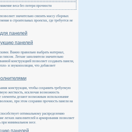
нижение веса без потери прочности
позволяет значительно снизить массу сборных
ение в строительных проектах, где требуется не
 для панелей
рукцию панелей
ескими. Важно правильно выбрать материал,
и гипсом. Легкие заполнители значительно
ванной конструкцией позволяет создавать панели,
пло- и звукоизоляции, что добавляет
полнителями
ания конструкции, чтобы сохранить требуемую
димую жесткость, исключая возможность
е элементы делают возможным использование
оволокно, при этом сохраняя прочность панели на
 способствует оптимальному распределению
ние легких наполнителей и армирования позволяет
ь при минимальном весе.
кцию панелей