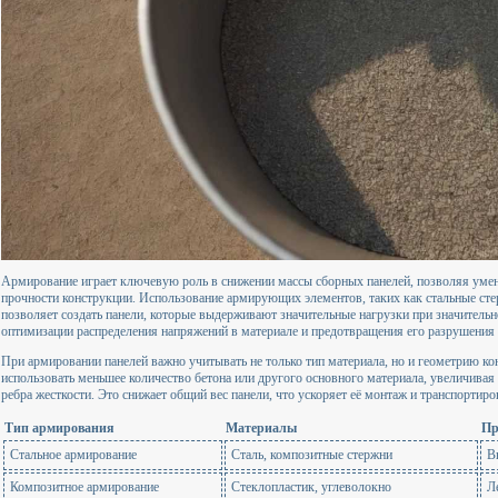
Армирование играет ключевую роль в снижении массы сборных панелей, позволяя уме
прочности конструкции. Использование армирующих элементов, таких как стальные сте
позволяет создать панели, которые выдерживают значительные нагрузки при значительно
оптимизации распределения напряжений в материале и предотвращения его разрушения 
При армировании панелей важно учитывать не только тип материала, но и геометрию к
использовать меньшее количество бетона или другого основного материала, увеличивая 
ребра жесткости. Это снижает общий вес панели, что ускоряет её монтаж и транспортиро
Тип армирования
Материалы
Пр
Стальное армирование
Сталь, композитные стержни
В
Композитное армирование
Стеклопластик, углеволокно
Л