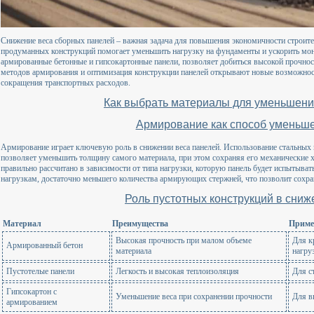
Снижение веса сборных панелей – важная задача для повышения экономичности строите
продуманных конструкций помогает уменьшить нагрузку на фундаменты и ускорить мон
армированные бетонные и гипсокартонные панели, позволяет добиться высокой прочно
методов армирования и оптимизация конструкции панелей открывают новые возможност
сокращения транспортных расходов.
Как выбрать материалы для уменьшени
Армирование как способ уменьш
Армирование играет ключевую роль в снижении веса панелей. Использование стальны
позволяет уменьшить толщину самого материала, при этом сохраняя его механические 
правильно рассчитано в зависимости от типа нагрузки, которую панель будет испытыват
нагрузкам, достаточно меньшего количества армирующих стержней, что позволит сохра
Роль пустотных конструкций в сни
Материал
Преимущества
Приме
Высокая прочность при малом объеме
Для к
Армированный бетон
материала
нагру
Пустотелые панели
Легкость и высокая теплоизоляция
Для с
Гипсокартон с
Уменьшение веса при сохранении прочности
Для в
армированием