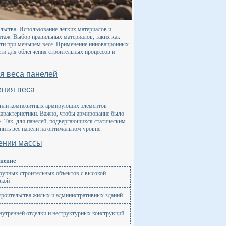
льства. Использование легких материалов и
таж. Выбор правильных материалов, таких как
сти при меньшем весе. Применение инновационных
и для облегчения строительных процессов и
я веса панелей
ения веса
х или композитных армирующих элементов
характеристики. Важно, чтобы армирование было
ь. Так, для панелей, подвергающихся статическим
нить вес панели на оптимальном уровне.
жении массы
нение
рупных строительных объектов с высокой
зкой
троительства жилых и административных зданий
нутренней отделки и неструктурных конструкций