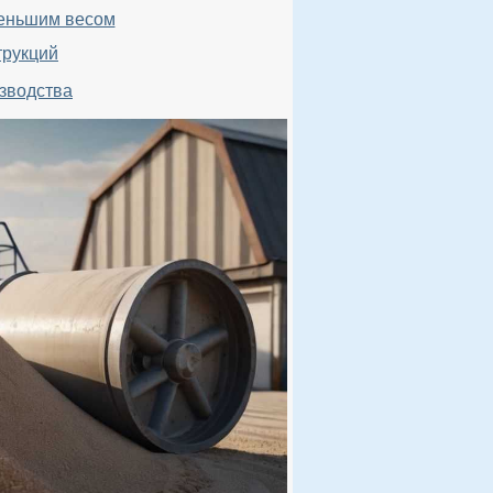
меньшим весом
трукций
зводства