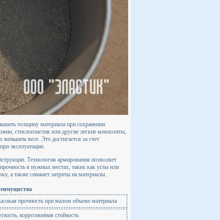
ньшить толщину материала при сохранении
ржни, стеклопластик или другие легкие композиты,
 меньшем весе. Это достигается за счет
при эксплуатации.
онструкции. Технология армирования позволяет
прочность в нужных местах, таких как углы или
вку, а также снижает затраты на материалы.
еимущества
ысокая прочность при малом объеме материала
егкость, коррозионная стойкость