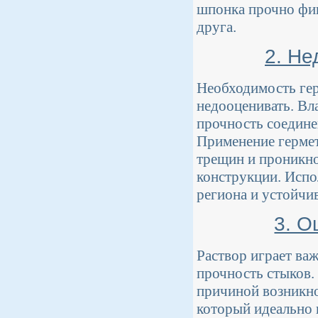
шпонка прочно фик
друга.
2. Не
Необходимость гер
недооценивать. Вл
прочность соедине
Применение герме
трещин и проникно
конструкции. Испо
региона и устойчи
3. О
Раствор играет ва
прочность стыков.
причиной возникно
который идеально 