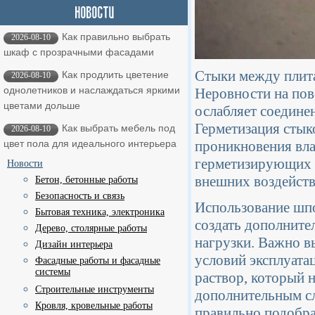
Как правильно выбрать
2026-08-10
шкаф с прозрачными фасадами
Стыки между плит
Как продлить цветение
2026-08-10
однолетников и наслаждаться яркими
Неровности на пов
цветами дольше
ослабляет соедине
Герметизация стык
Как выбрать мебель под
2026-08-10
проникновения вла
цвет пола для идеального интерьера
герметизирующих м
Новости
внешних воздейств
Бетон, бетонные работы
Безопасность и связь
Использование шпо
Бытовая техника, электроника
создать дополните
Дерево, столярные работы
нагрузки. Важно в
Дизайн интерьера
условий эксплуата
Фасадные работы и фасадные
системы
раствор, который 
Строительные инструменты
дополнительным сл
Кровля, кровельные работы
правильно подобра