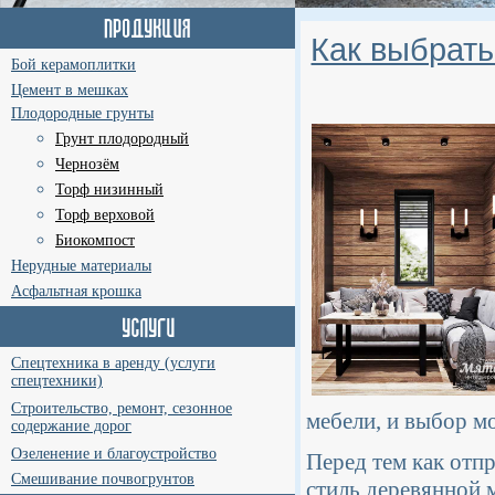
Как выбрат
Бой керамоплитки
Цемент в мешках
Плодородные грунты
Грунт плодородный
Чернозём
Торф низинный
Торф верховой
Биокомпост
Нерудные материалы
Асфальтная крошка
Спецтехника в аренду (услуги
спецтехники)
Строительство, ремонт, сезонное
мебели, и выбор м
содержание дорог
Озеленение и благоустройство
Перед тем как отпр
Смешивание почвогрунтов
стиль деревянной 