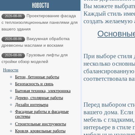
Вы можете выбрать
Каждый стиль имее
Проектирование фасада
2026-08-06
создать желаемую 
с теплоизоляционными панелями для
вашего здания
Основные
Вакуумная обработка
2026-08-06
древесины маслами и восками
Грузовые лифты для
При выборе стиля 
2026-08-06
стройки обзор моделей
несколько основны
сбалансированную 
Новости
Бетон, бетонные работы
соответствовала в
Безопасность и связь
Бытовая техника, электроника
Дерево, столярные работы
Перед выбором сти
Дизайн интерьера
вашего дома. Если
Фасадные работы и фасадные
системы
мебель с гладкими
Строительные инструменты
интерьере в стиле
Кровля, кровельные работы
мебельные изделия