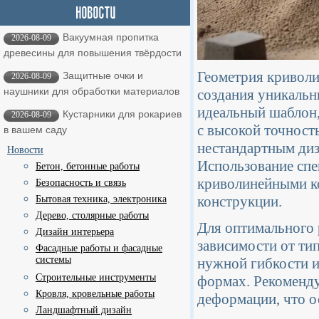
Вакуумная пропитка
2026-08-09
древесины для повышения твёрдости
Геометрия криволи
Защитные очки и
2026-08-09
наушники для обработки материалов
создания уникальн
идеальный шаблон,
Кустарники для рокариев
2026-08-09
с высокой точност
в вашем саду
нестандартным диз
Новости
Использование спе
Бетон, бетонные работы
криволинейными ко
Безопасность и связь
конструкции.
Бытовая техника, электроника
Дерево, столярные работы
Для оптимального 
Дизайн интерьера
зависимости от ти
Фасадные работы и фасадные
системы
нужной гибкости и
Строительные инструменты
формах. Рекоменду
Кровля, кровельные работы
деформации, что о
Ландшафтный дизайн