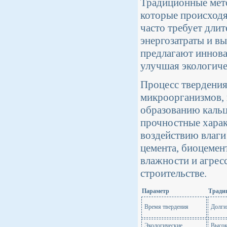
Традиционные мето
которые происходя
часто требует дли
энергозатраты и в
предлагают иннова
улучшая экологиче
Процесс твердения
микроорганизмов,
образованию кальци
прочностные харак
воздействию влаги
цемента, биоцемен
влажности и агрес
строительстве.
Параметр
Тради
Время твердения
Долгий
Экологические
Высок