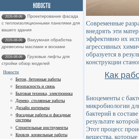
Проектирование фасада
2026-08-06
Современные разра
с теплоизоляционными панелями для
внедрять эти мате
вашего здания
эффективно их исп
Вакуумная обработка
2026-08-06
агрессивных химич
древесины маслами и восками
образуется в резул
Грузовые лифты для
2026-08-06
конструкции стано
стройки обзор моделей
Как раб
Новости
Бетон, бетонные работы
Безопасность и связь
Бытовая техника, электроника
Биоцементы с бакт
Дерево, столярные работы
микробиологии для
Дизайн интерьера
бактерий в состав
Фасадные работы и фасадные
системы
результате которо
Строительные инструменты
Этот процесс прои
Кровля, кровельные работы
вещества, которые