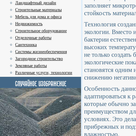
Ландшафтный дизайн
заполняет микротр
Строительные материалы
стойкость материал
Мебель для дома и офиса
Технология создан
Недвижимость
экологии. Вместо 
Строительное оборудование
Отделочные работы
бактерии естестве
Сантехника
высоких температу
Системы жизнеобеспечения
не только создать
Загородное строительство
экологические пок
Земляные работы
становятся одним 
Различные услуги, технологии
снижению негатив
Особенность данно
адаптироваться к 
которые обычно за
преимуществом для
условиях. Это дел
прибрежных и подз
влажностью.