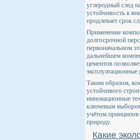
углеродный след н
устойчивость к вн
продлевает срок с
Применение композ
долгосрочной перс
первоначальном эт
дальнейшем компен
цементов позволяе
эксплуатационные 
Таким образом, ко
устойчивого строит
инновационные тех
ключевым выбором
учётом принципов 
природу.
Какие экол