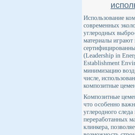
испол
Использование ко
современных эколо
углеродных выброс
материалы играют 
сертифицированны
(Leadership in Ene
Establishment Envi
минимизацию возде
числе, использова
композитные цеме
Композитные цемен
что особенно важн
углеродного следа
переработанных ма
клинкера, позволя
возможность стро