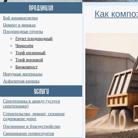
Как компо
Бой керамоплитки
Цемент в мешках
Плодородные грунты
Грунт плодородный
Чернозём
Торф низинный
Торф верховой
Биокомпост
Нерудные материалы
Асфальтная крошка
Спецтехника в аренду (услуги
спецтехники)
Строительство, ремонт, сезонное
содержание дорог
Озеленение и благоустройство
Смешивание почвогрунтов