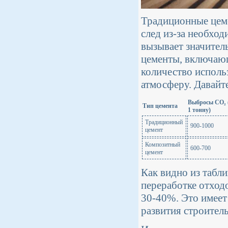
Традиционные цеме
след из-за необход
вызывает значител
цементы, включаю
количество использ
атмосферу. Давайт
Выбросы CO₂ 
Тип цемента
1 тонну)
Традиционный
900-1000
цемент
Композитный
600-700
цемент
Как видно из табл
переработке отход
30-40%. Это имеет
развития строител