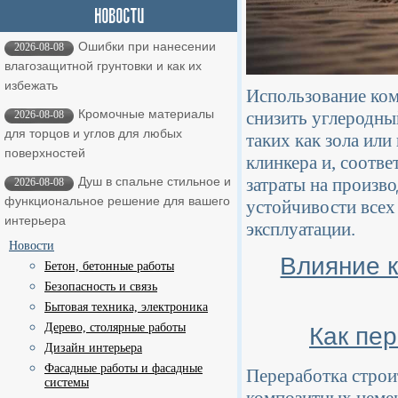
Ошибки при нанесении
2026-08-08
влагозащитной грунтовки и как их
избежать
Использование ком
Кромочные материалы
снизить углеродны
2026-08-08
для торцов и углов для любых
таких как зола или
поверхностей
клинкера и, соотве
затраты на произв
Душ в спальне стильное и
2026-08-08
функциональное решение для вашего
устойчивости всех 
интерьера
эксплуатации.
Новости
Влияние 
Бетон, бетонные работы
Безопасность и связь
Бытовая техника, электроника
Дерево, столярные работы
Как пе
Дизайн интерьера
Фасадные работы и фасадные
Переработка стро
системы