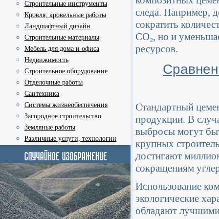
композитных цемен
Строительные инструменты
следа. Например, 
Кровля, кровельные работы
сократить количес
Ландшафтный дизайн
CO₂, но и уменьша
Строительные материалы
ресурсов.
Мебель для дома и офиса
Недвижимость
Сравнен
Строительное оборудование
Отделочные работы
Сантехника
Системы жизнеобеспечения
Стандартный цемен
Загородное строительство
продукции. В случ
Земляные работы
выбросы могут быт
Различные услуги, технологии
крупных строитель
достигают миллион
сокращениям угле
Использование ко
экологические хар
обладают лучшими 