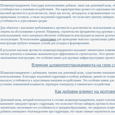
Шлакопортландцемент, благодаря использованию добавок, таких как доменный шлак, о
устойчивостью к внешним воздействиям. Эти характеристики делают его идеальным ма
высокой прочности и долговечности, таких как мосты, автодороги, и промышленные со
правильным составом, а также медленной гидратацией, что позволяет цементу набирать 
устойчивость к агрессивным средам.
Для объектов с высокими требованиями к прочности и долговечности, использование 
затраты на обслуживание и ремонт. Например, строительство фундамента под крупные
использованием этого материала обеспечит стабильность конструкции на многие десяти
эксплуатацию. Использование
спецтехники
для проведения тяжелых строительных работ
конструкции требуют меньших усилий для укладки и формирования.
В результате высокая прочность шлакопортландцемента оказывает значительное влияние
частых ремонтах и повышая экономическую эффективность строительства. Этот цемент 
экономичные конструкции, что особенно важно для крупных инфраструктурных проекто
Влияние шлакопортландцемента на срок с
Шлакопортландцемент с добавками, такими как доменный шлак, существенно повышает 
использованием. Благодаря медленной гидратации и особым добавкам, цемент не только
высокую устойчивость к агрессивным внешним воздействиям. Это особенно важно для о
условиях повышенной влажности, перепадов температур и химического воздействия.
Как добавки влияют на долгове
Доменный шлак, который используется в составе шлакопортландцемента, играет ключев
компонент замедляет процесс гидратации, что позволяет бетону набирать прочность бол
значительно увеличивает его устойчивость к трещинообразованию, что напрямую влияет
добавки уменьшают тепловыделение при гидратации, что также снижает вероятность поя