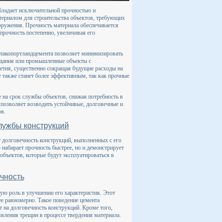
бладает исключительной прочностью и
териалом для строительства объектов, требующих
оружения. Прочность материала обеспечивается
прочность постепенно, увеличивая его
шлакопортландцемента позволяет минимизировать
 здания или промышленные объекты с
летия, существенно сокращая будущие расходы на
 также станет более эффективным, так как прочные
 на срок службы объектов, снижая потребность в
позволяет возводить устойчивые, долговечные и
в.
лужбы конструкций
долговечность конструкций, выполненных с его
 набирает прочность быстрее, но и демонстрирует
бъектов, которые будут эксплуатироваться в
чность
ую роль в улучшении его характеристик. Этот
ее равномерно. Такое поведение цемента
 на долговечность конструкций. Кроме того,
вления трещин в процессе твердения материала.