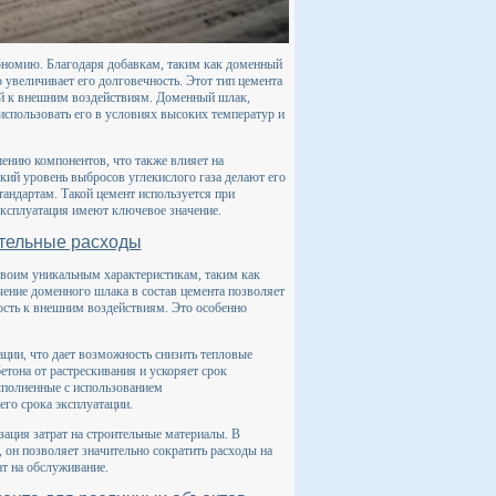
кономию. Благодаря добавкам, таким как доменный
 увеличивает его долговечность. Этот тип цемента
ций к внешним воздействиям. Доменный шлак,
использовать его в условиях высоких температур и
ению компонентов, что также влияет на
кий уровень выбросов углекислого газа делают его
тандартам. Такой цемент используется при
эксплуатация имеют ключевое значение.
ительные расходы
своим уникальным характеристикам, таким как
ение доменного шлака в состав цемента позволяет
ость к внешним воздействиям. Это особенно
ции, что дает возможность снизить тепловые
етона от растрескивания и ускоряет срок
ыполненные с использованием
его срока эксплуатации.
ация затрат на строительные материалы. В
 он позволяет значительно сократить расходы на
т на обслуживание.