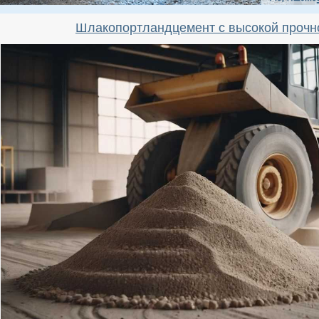
Шлакопортландцемент с высокой прочн