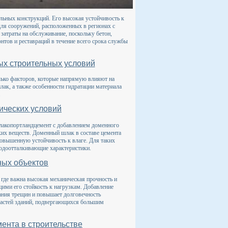
льных конструкций. Его высокая устойчивость к
ля сооружений, расположенных в регионах с
затраты на обслуживание, поскольку бетон,
тов и реставраций в течение всего срока службы
ых строительных условий
лько факторов, которые напрямую влияют на
лак, а также особенности гидратации материала
.
ических условий
лакопортландцемент с добавлением доменного
ких веществ. Доменный шлак в составе цемента
повышенную устойчивость к влаге. Для таких
водоотталкивающие характеристики.
ных объектов
где важна высокая механическая прочность и
ими его стойкость к нагрузкам. Добавление
ания трещин и повышает долговечность
 частей зданий, подвергающихся большим
ента в строительстве