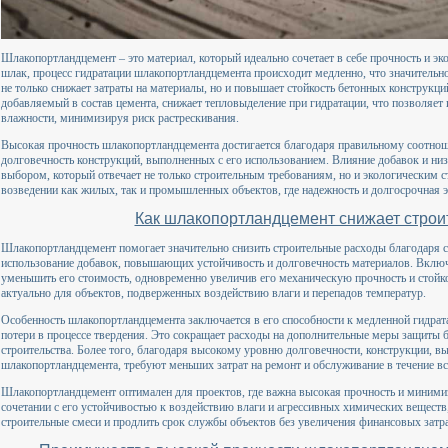
Шлакопортландцемент – это материал, который идеально сочетает в себе прочность и э
шлак, процесс гидратации шлакопортландцемента происходит медленно, что значительно
не только снижает затраты на материалы, но и повышает стойкость бетонных конструк
добавляемый в состав цемента, снижает тепловыделение при гидратации, что позволяет 
влажности, минимизируя риск растрескивания.
Высокая прочность шлакопортландцемента достигается благодаря правильному соотнош
долговечность конструкций, выполненных с его использованием. Влияние добавок и низ
выбором, который отвечает не только строительным требованиям, но и экологическим с
возведении как жилых, так и промышленных объектов, где надежность и долгосрочная 
Как шлакопортландцемент снижает стро
Шлакопортландцемент помогает значительно снизить строительные расходы благодаря 
использование добавок, повышающих устойчивость и долговечность материалов. Включ
уменьшить его стоимость, одновременно увеличив его механическую прочность и стойк
актуально для объектов, подверженных воздействию влаги и перепадов температур.
Особенность шлакопортландцемента заключается в его способности к медленной гидрата
потери в процессе твердения. Это сокращает расходы на дополнительные меры защиты б
строительства. Более того, благодаря высокому уровню долговечности, конструкции, в
шлакопортландцемента, требуют меньших затрат на ремонт и обслуживание в течение вс
Шлакопортландцемент оптимален для проектов, где важна высокая прочность и минимиз
сочетании с его устойчивостью к воздействию влаги и агрессивных химических веществ,
строительные смеси и продлить срок службы объектов без увеличения финансовых затра