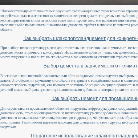
Шлакопортландцемент значительно улучшает эксплуатационные характеристики строите
воздействию влаги и агрессивных химических веществ делает его идеальным выбором д
неблагоприятными климатическими условиями. Кроме того, его использование снижает 
выполненный с применением шлакопортландцемента, требует меньшего количества ремон
объекта.
Как выбрать шлакопортландцемент для конкретн
При выборе шлакопортландцемента для строительных проектов важно учитывать неско
долговечность и прочность конструкций. Использование добавок, таких как доменный ш
могут существенно повлиять на его свойства в зависимости от специфики строительства
Выбор цемента в зависимости от климат
В регионах с повышенной влажностью или вблизи водоемов рекомендуется выбирать ш
шлака. Это обеспечит улучшенную стойкость материала к воздействию влаги и химичес
снижает скорость гидратации, что позволяет получить более равномерную прочность и 
условий важно выбирать цемент с дополнительными добавками, которые увеличат его 
Как выбрать цемент для промышлен
Для строительства промышленных объектов и крупных инфраструктурных сооружений, 
долговечность, стоит ориентироваться на шлакопортландцемент с добавками, повышающ
доменного шлака снижает тепловыделение при гидратации, что уменьшает риск образов
конструкции. Такой цемент идеально подходит для фундамента, стен и других несущих
нагрузкам.
Пошаговое использование шлакопортландцем