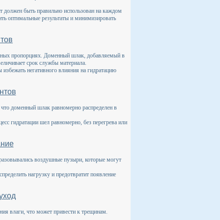
т должен быть правильно использован на каждом
ить оптимальные результаты и минимизировать
нтов
ужных пропорциях. Доменный шлак, добавляемый в
еличивает срок службы материала.
ы избежать негативного влияния на гидратацию
нтов
 что доменный шлак равномерно распределен в
есс гидратации шел равномерно, без перегрева или
ание
бразовывались воздушные пузыри, которые могут
пределить нагрузку и предотвратит появление
уход
ния влаги, что может привести к трещинам.