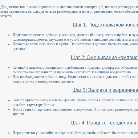
Для достижения высокой прочности и долговечности конструкций, шлакопортландцемен
этапе строительства. Следуя четким рекомендациям по его применению, можно обеспеч
затраты.
Шаг 1: Подготовка компоне
Подготовьте цемент, добавки (например, доменный шлак), песок и щебень в н
шлакопортландцемент, улучшает его устойчивость к внешним воздействиям и ув
Проверьте влажность песка и щебня. Эти материалы должны быть сухими, чтоб
цемента.
Шаг 2: Смешивание компоне
Смешайте шлакопортландцемент с добавками в нужных пропорциях. Убедитесь,
смеси, так как это влияет на прочность и стойкость к внешним воздействиям.
При необходимости добавьте воду. Количество воды важно для того, чтобы проц
недостаточного затвердевания цемента.
Шаг 3: Заливка и выравнив
Залейте приготовленную смесь в форму. Важно, чтобы в процессе заливки не о
ослабить структуру бетона.
После заливки тщательно выровняйте поверхность. Это поможет равномерно рас
трещин.
Шаг 4: Процесс твердения и 
Периодически увлажняйте поверхность бетона, чтобы избежать быстрого испаре