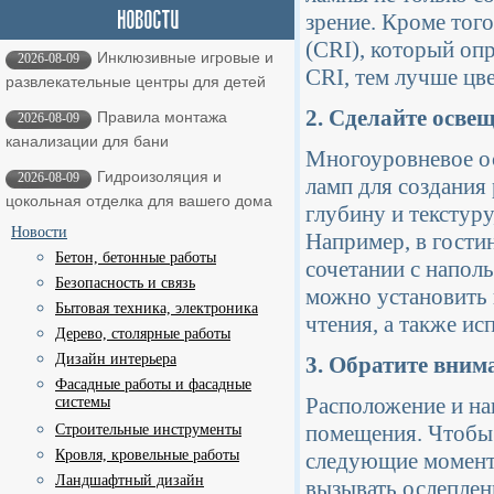
зрение. Кроме того
(CRI), который опр
Инклюзивные игровые и
2026-08-09
CRI, тем лучше цв
развлекательные центры для детей
2. Сделайте осве
Правила монтажа
2026-08-09
канализации для бани
Многоуровневое ос
Гидроизоляция и
2026-08-09
ламп для создания 
цокольная отделка для вашего дома
глубину и текстур
Новости
Например, в гости
Бетон, бетонные работы
сочетании с напол
Безопасность и связь
можно установить 
Бытовая техника, электроника
чтения, а также ис
Дерево, столярные работы
Дизайн интерьера
3. Обратите вним
Фасадные работы и фасадные
Расположение и на
системы
помещения. Чтобы 
Строительные инструменты
Кровля, кровельные работы
следующие моменты
Ландшафтный дизайн
вызывать ослеплени