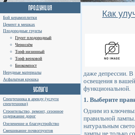
Как улу
Бой керамоплитки
Цемент в мешках
Плодородные грунты
Грунт плодородный
Чернозём
Торф низинный
Торф верховой
Биокомпост
даже депрессии. В 
Нерудные материалы
Асфальтная крошка
освещения в вашей
функциональной.
1. Выберите пра
Спецтехника в аренду (услуги
спецтехники)
Одним из ключевых
Строительство, ремонт, сезонное
содержание дорог
правильной лампы.
Озеленение и благоустройство
натуральным свето
Смешивание почвогрунтов
лампы не только с