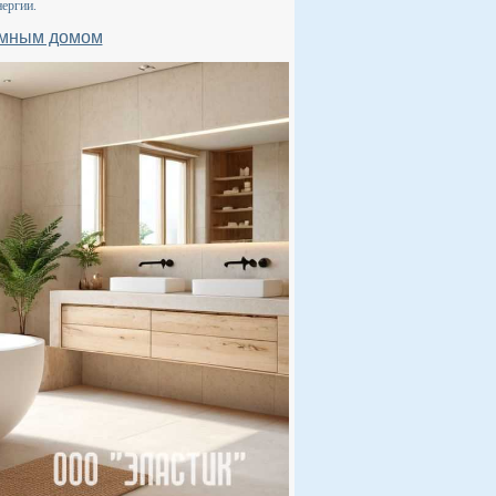
нергии.
 умным домом