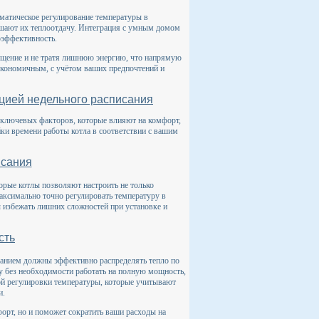
оматическое регулирование температуры в
ышают их теплоотдачу. Интеграция с умным домом
оэффективность.
мещение и не тратя лишнюю энергию, что напрямую
экономичным, с учётом ваших предпочтений и
кцией недельного расписания
о ключевых факторов, которые влияют на комфорт,
ки времени работы котла в соответствии с вашим
исания
торые котлы позволяют настроить не только
максимально точно регулировать температуру в
ы избежать лишних сложностей при установке и
сть
санием должны эффективно распределять тепло по
 без необходимости работать на полную мощность,
ой регулировки температуры, которые учитывают
и.
орт, но и поможет сократить ваши расходы на