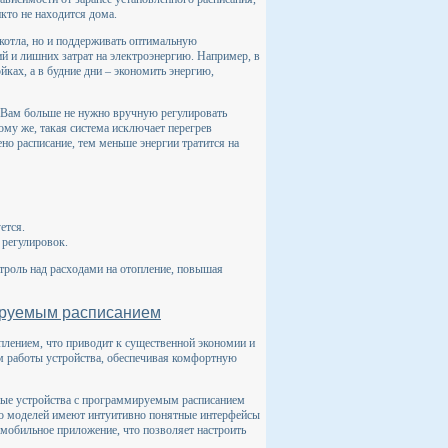
кто не находится дома.
котла, но и поддерживать оптимальную
ий и лишних затрат на электроэнергию. Например, в
йках, а в будние дни – экономить энергию,
. Вам больше не нужно вручную регулировать
ому же, такая система исключает перегрев
но расписание, тем меньше энергии тратится на
ется.
 регулировок.
троль над расходами на отопление, повышая
мируемым расписанием
лением, что приводит к существенной экономии и
м работы устройства, обеспечивая комфортную
ные устройства с программируемым расписанием
о моделей имеют интуитивно понятные интерфейсы
 мобильное приложение, что позволяет настроить