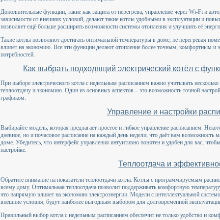
Дополнительные функции, такие как защита от перегрева, управление через Wi-Fi и авт
зависимости от внешних условий, делают такие котлы удобными в эксплуатации и пов
позволяет ещё больше расширить возможности системы отопления и улучшить её энерг
Такие котлы позволяют достигать оптимальной температуры в доме, не перегревая по
влияет на экономию. Все эти функции делают отопление более точным, комфортным и 
потребностей.
Как выбрать подходящий электрический котёл с фун
При выборе электрического котла с недельным расписанием важно учитывать нескольк
теплоотдачу и экономию. Один из основных аспектов – это возможность точной настрой
графиком.
Управление и настройки расп
Выбирайте модель, которая предлагает простое и гибкое управление расписанием. Неко
дневное, но и почасовое расписание на каждый день недели, что даёт вам возможность 
доме. Убедитесь, что интерфейс управления интуитивно понятен и удобен для вас, чтоб
настройке.
Теплоотдача и эффективно
Обратите внимание на показатели теплоотдачи котла. Котлы с программируемым распи
всему дому. Оптимальная теплоотдача позволит поддерживать комфортную температуру
что напрямую влияет на экономию электроэнергии. Модели с интеллектуальной систем
внешние условия, будут наиболее выгодным выбором для долговременной эксплуатаци
Правильный выбор котла с недельным расписанием обеспечит не только удобство и комф