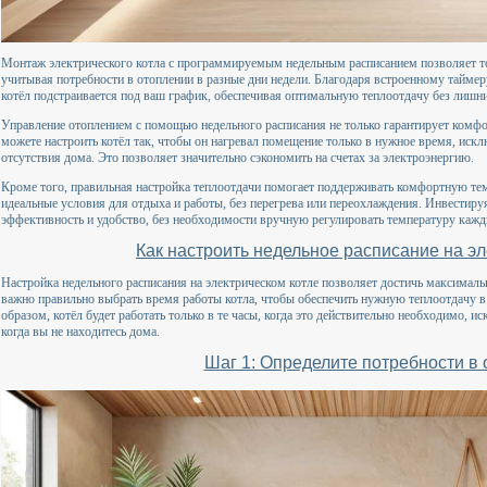
Монтаж электрического котла с программируемым недельным расписанием позволяет т
учитывая потребности в отоплении в разные дни недели. Благодаря встроенному таймер
котёл подстраивается под ваш график, обеспечивая оптимальную теплоотдачу без лишни
Управление отоплением с помощью недельного расписания не только гарантирует комфор
можете настроить котёл так, чтобы он нагревал помещение только в нужное время, иск
отсутствия дома. Это позволяет значительно сэкономить на счетах за электроэнергию.
Кроме того, правильная настройка теплоотдачи помогает поддерживать комфортную те
идеальные условия для отдыха и работы, без перегрева или переохлаждения. Инвестиру
эффективность и удобство, без необходимости вручную регулировать температуру кажд
Как настроить недельное расписание на эл
Настройка недельного расписания на электрическом котле позволяет достичь максимал
важно правильно выбрать время работы котла, чтобы обеспечить нужную теплоотдачу в
образом, котёл будет работать только в те часы, когда это действительно необходимо, 
когда вы не находитесь дома.
Шаг 1: Определите потребности в