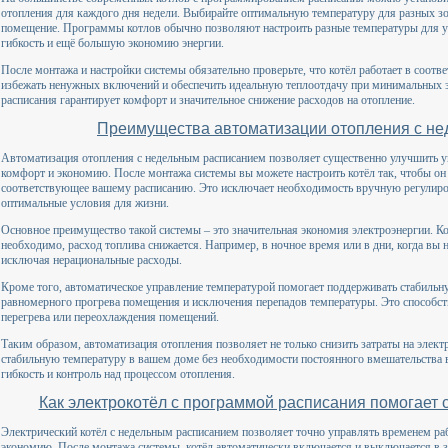
отопления для каждого дня недели. Выбирайте оптимальную температуру для разных зон
помещение. Программы котлов обычно позволяют настроить разные температуры для утр
гибкость и ещё большую экономию энергии.
После монтажа и настройки системы обязательно проверьте, что котёл работает в соотв
избежать ненужных включений и обеспечить идеальную теплоотдачу при минимальных з
расписания гарантирует комфорт и значительное снижение расходов на отопление.
Преимущества автоматизации отопления с н
Автоматизация отопления с недельным расписанием позволяет существенно улучшить у
комфорт и экономию. После монтажа системы вы можете настроить котёл так, чтобы о
соответствующее вашему расписанию. Это исключает необходимость вручную регулиров
оптимальные условия для жизни.
Основное преимущество такой системы – это значительная экономия электроэнергии. Когд
необходимо, расход топлива снижается. Например, в ночное время или в дни, когда вы 
исключая нерациональные расходы.
Кроме того, автоматическое управление температурой помогает поддерживать стабильн
равномерного прогрева помещения и исключения перепадов температуры. Это способс
перегрева или переохлаждения помещений.
Таким образом, автоматизация отопления позволяет не только снизить затраты на элек
стабильную температуру в вашем доме без необходимости постоянного вмешательства в
гибкость и контроль над процессом отопления.
Как электрокотёл с программой расписания помогает 
Электрический котёл с недельным расписанием позволяет точно управлять временем ра
экономию. После монтажа системы, котёл автоматически включается и выключается в за