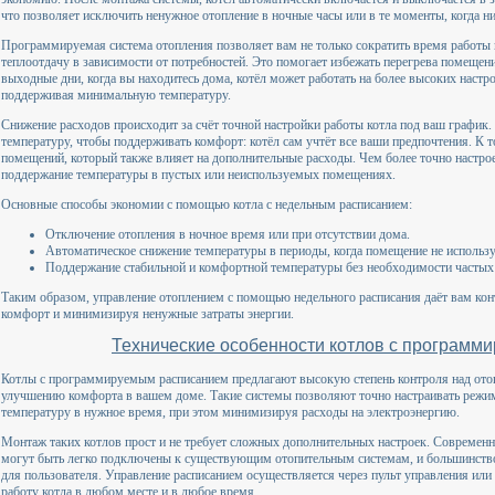
что позволяет исключить ненужное отопление в ночные часы или в те моменты, когда ни
Программируемая система отопления позволяет вам не только сократить время работы 
теплоотдачу в зависимости от потребностей. Это помогает избежать перегрева помещен
выходные дни, когда вы находитесь дома, котёл может работать на более высоких настро
поддерживая минимальную температуру.
Снижение расходов происходит за счёт точной настройки работы котла под ваш график
температуру, чтобы поддерживать комфорт: котёл сам учтёт все ваши предпочтения. К т
помещений, который также влияет на дополнительные расходы. Чем более точно настрое
поддержание температуры в пустых или неиспользуемых помещениях.
Основные способы экономии с помощью котла с недельным расписанием:
Отключение отопления в ночное время или при отсутствии дома.
Автоматическое снижение температуры в периоды, когда помещение не использу
Поддержание стабильной и комфортной температуры без необходимости частых
Таким образом, управление отоплением с помощью недельного расписания даёт вам кон
комфорт и минимизируя ненужные затраты энергии.
Технические особенности котлов с програм
Котлы с программируемым расписанием предлагают высокую степень контроля над отоп
улучшению комфорта в вашем доме. Такие системы позволяют точно настраивать режи
температуру в нужное время, при этом минимизируя расходы на электроэнергию.
Монтаж таких котлов прост и не требует сложных дополнительных настроек. Современ
могут быть легко подключены к существующим отопительным системам, и большинств
для пользователя. Управление расписанием осуществляется через пульт управления или
работу котла в любом месте и в любое время.