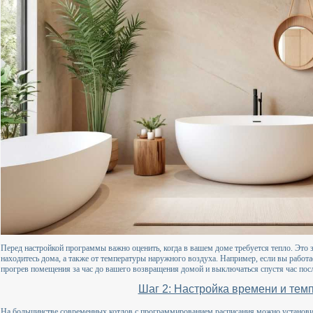
Перед настройкой программы важно оценить, когда в вашем доме требуется тепло. Это за
находитесь дома, а также от температуры наружного воздуха. Например, если вы работает
прогрев помещения за час до вашего возвращения домой и выключаться спустя час пос
Шаг 2: Настройка времени и тем
На большинстве современных котлов с программированием расписания можно установ