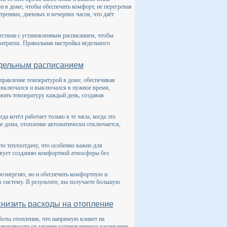
 в доме, чтобы обеспечить комфорт, не перегревая
енних, дневных и вечерних часов, что даёт
етствии с установленным расписанием, чтобы
атратах. Правильная настройка недельного
едельным расписанием
правление температурой в доме, обеспечивая
н включался и выключался в нужное время,
ать температуру каждый день, создавая
а котёл работает только в те часы, когда это
не дома, отопление автоматически отключается,
ую теплоотдачу, что особенно важно для
твует созданию комфортной атмосферы без
троэнергию, но и обеспечить комфортную и
 систему. В результате, вы получаете большую
снизить расходы на отопление
боты отопления, что напрямую влияет на
висимости от заранее установленного расписания,