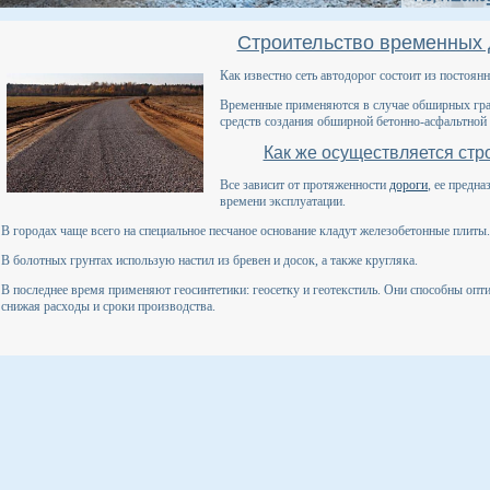
Строительство временных 
Как известно сеть автодорог состоит из постоян
Временные применяются в случае обширных град
средств создания обширной бетонно-асфальтной
Как же осуществляется стр
Все зависит от протяженности
дороги
, ее предна
времени эксплуатации.
В городах чаще всего на специальное песчаное основание кладут железобетонные плиты.
В болотных грунтах использую настил из бревен и досок, а также кругляка.
В последнее время применяют геосинтетики: геосетку и геотекстиль. Они способны опт
снижая расходы и сроки производства.