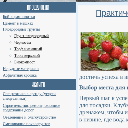
Практич
Бой керамоплитки
Цемент в мешках
Плодородные грунты
Грунт плодородный
Чернозём
Торф низинный
Торф верховой
Биокомпост
Нерудные материалы
Асфальтная крошка
достичь успеха в 
Выбор места для 
Спецтехника в аренду (услуги
Первый шаг к усп
спецтехники)
для посадки. Клуб
Строительство, ремонт, сезонное
содержание дорог
дренажем, чтобы и
Озеленение и благоустройство
в низине, где вода
Смешивание почвогрунтов