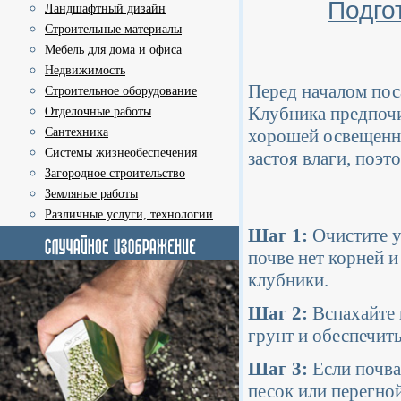
Подго
Ландшафтный дизайн
Строительные материалы
Мебель для дома и офиса
Недвижимость
Перед началом пос
Строительное оборудование
Клубника предпочи
Отделочные работы
Сантехника
хорошей освещенно
Системы жизнеобеспечения
застоя влаги, поэ
Загородное строительство
Земляные работы
Различные услуги, технологии
Шаг 1:
Очистите у
почве нет корней 
клубники.
Шаг 2:
Вспахайте 
грунт и обеспечит
Шаг 3:
Если почва
песок или перегно