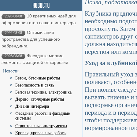
Почва, подготовка
Клубника предпочи
10 креативных идей для
2026-08-08
необходимо подгот
оформления стен вашего интерьера
просохнуть. Затем
Оптимизация
2026-08-08
сантиметров друг 
пространства для успешного
должна находиться
ребрендинга
перегноя или компо
Фасадные мелкие
2026-08-08
Уход за клубнико
элементы с защитой от коррозии
Новости
Правильный уход з
Бетон, бетонные работы
поливают, особенн
Безопасность и связь
При поливе следует
Бытовая техника, электроника
вызвать гниение и
Дерево, столярные работы
подкормке органич
Дизайн интерьера
периода и в перио
Фасадные работы и фасадные
системы
чтобы поддерживат
Строительные инструменты
нормированное пл
Кровля, кровельные работы