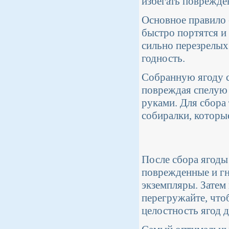
избегать поврежде
Основное правило -
быстро портятся и 
сильно перезрелых
годность.
Собранную ягоду с
повреждая спелую 
руками. Для сбора
собиралки, котор
После сбора ягоды 
поврежденные и гн
экземпляры. Затем
перегружайте, что
целостность ягод 