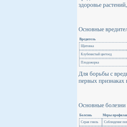
здоровье растений
Основные вредите
Вредитель
Щитовка
Клубенистый цветоед
Плодожорка
Для борьбы с вред
первых признаках
Основные болезни
Болезнь
Меры профила
Серая гниль
Соблюдение пов