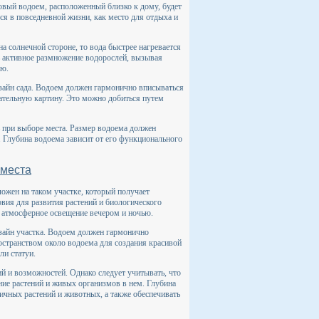
овый водоем, расположенный близко к дому, будет
ся в повседневной жизни, как место для отдыха и
а солнечной стороне, то вода быстрее нагревается
ь активное размножение водорослей, вызывая
ью.
зайн сада. Водоем должен гармонично вписываться
кательную картину. Это можно добиться путем
 при выборе места. Размер водоема должен
 Глубина водоема зависит от его функционального
 места
жен на таком участке, который получает
вия для развития растений и биологического
е атмосферное освещение вечером и ночью.
зайн участка. Водоем должен гармонично
остранством около водоема для создания красивой
ли статуи.
ий и возможностей. Однако следует учитывать, что
ие растений и живых организмов в нем. Глубина
ичных растений и животных, а также обеспечивать