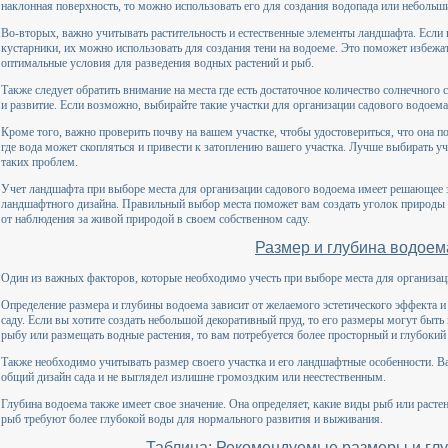
наклонная поверхность, то можно использовать его для создания водопада или небольш
Во-вторых, важно учитывать растительность и естественные элементы ландшафта. Если 
кустарники, их можно использовать для создания тени на водоеме. Это поможет избежат
оптимальные условия для разведения водных растений и рыб.
Также следует обратить внимание на места где есть достаточное количество солнечного
и развитие. Если возможно, выбирайте такие участки для организации садового водоема,
Кроме того, важно проверить почву на вашем участке, чтобы удостовериться, что она п
где вода может скопляться и привести к затоплению вашего участка. Лучше выбирать уч
таких проблем.
Учет ландшафта при выборе места для организации садового водоема имеет решающее з
ландшафтного дизайна. Правильный выбор места поможет вам создать уголок природы п
от наблюдения за живой природой в своем собственном саду.
Размер и глубина водоем
Один из важных факторов, которые необходимо учесть при выборе места для организаци
Определение размера и глубины водоема зависит от желаемого эстетического эффекта 
саду. Если вы хотите создать небольшой декоративный пруд, то его размеры могут быть
рыбу или размещать водные растения, то вам потребуется более просторный и глубокий
Также необходимо учитывать размер своего участка и его ландшафтные особенности. 
общий дизайн сада и не выглядел излишне громоздким или неестественным.
Глубина водоема также имеет свое значение. Она определяет, какие виды рыб или раст
рыб требуют более глубокой воды для нормального развития и выживания.
Таблица: Рекомендуемые размеры и гл