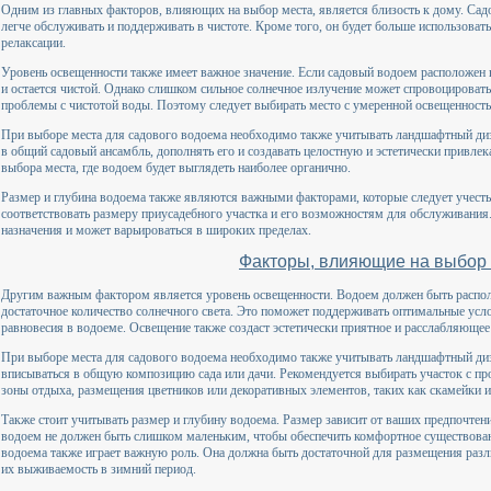
Одним из главных факторов, влияющих на выбор места, является близость к дому. Сад
легче обслуживать и поддерживать в чистоте. Кроме того, он будет больше использовать
релаксации.
Уровень освещенности также имеет важное значение. Если садовый водоем расположен н
и остается чистой. Однако слишком сильное солнечное излучение может спровоцироват
проблемы с чистотой воды. Поэтому следует выбирать место с умеренной освещенност
При выборе места для садового водоема необходимо также учитывать ландшафтный ди
в общий садовый ансамбль, дополнять его и создавать целостную и эстетически привле
выбора места, где водоем будет выглядеть наиболее органично.
Размер и глубина водоема также являются важными факторами, которые следует учесть
соответствовать размеру приусадебного участка и его возможностям для обслуживания.
назначения и может варьироваться в широких пределах.
Факторы, влияющие на выбор
Другим важным фактором является уровень освещенности. Водоем должен быть располо
достаточное количество солнечного света. Это поможет поддерживать оптимальные усло
равновесия в водоеме. Освещение также создаст эстетически приятное и расслабляюще
При выборе места для садового водоема необходимо также учитывать ландшафтный ди
вписываться в общую композицию сада или дачи. Рекомендуется выбирать участок с пр
зоны отдыха, размещения цветников или декоративных элементов, таких как скамейки и
Также стоит учитывать размер и глубину водоема. Размер зависит от ваших предпочтен
водоем не должен быть слишком маленьким, чтобы обеспечить комфортное существован
водоема также играет важную роль. Она должна быть достаточной для размещения разл
их выживаемость в зимний период.