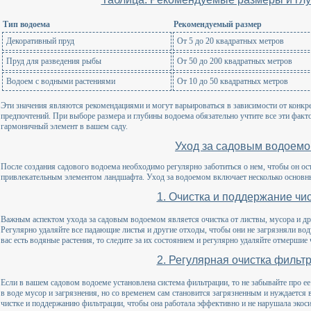
Тип водоема
Рекомендуемый размер
Декоративный пруд
От 5 до 20 квадратных метров
Пруд для разведения рыбы
От 50 до 200 квадратных метров
Водоем с водными растениями
От 10 до 50 квадратных метров
Эти значения являются рекомендациями и могут варьироваться в зависимости от конкр
предпочтений. При выборе размера и глубины водоема обязательно учтите все эти факт
гармоничный элемент в вашем саду.
Уход за садовым водоем
После создания садового водоема необходимо регулярно заботиться о нем, чтобы он ос
привлекательным элементом ландшафта. Уход за водоемом включает несколько основны
1. Очистка и поддержание чи
Важным аспектом ухода за садовым водоемом является очистка от листвы, мусора и дру
Регулярно удаляйте все падающие листья и другие отходы, чтобы они не загрязняли вод
вас есть водяные растения, то следите за их состоянием и регулярно удаляйте отмершие 
2. Регулярная очистка фильт
Если в вашем садовом водоеме установлена система фильтрации, то не забывайте про е
в воде мусор и загрязнения, но со временем сам становится загрязненным и нуждается 
чистке и поддержанию фильтрации, чтобы она работала эффективно и не нарушала экос