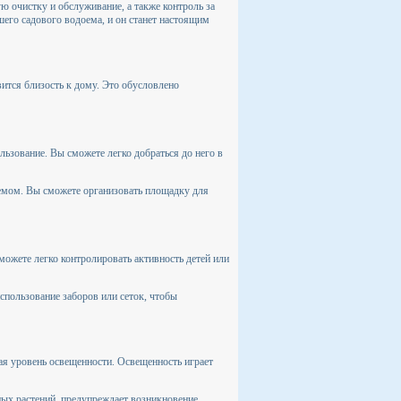
ю очистку и обслуживание, а также контроль за
шего садового водоема, и он станет настоящим
ится близость к дому. Это обусловлено
льзование. Вы сможете легко добраться до него в
оемом. Вы сможете организовать площадку для
ожете легко контролировать активность детей или
использование заборов или сеток, чтобы
ая уровень освещенности. Освещенность играет
ых растений, предупреждает возникновение