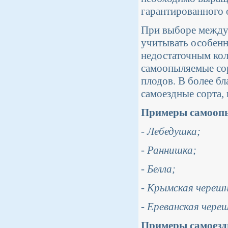
гарантированного 
При выборе между
учитывать особенн
недостаточным кол
самоопыляемые со
плодов. В более б
самоездные сорта,
Примеры самоопы
- Лебедушка;
- Раннишка;
- Белла;
- Крымская черешн
- Ереванская череш
Примеры самоезд