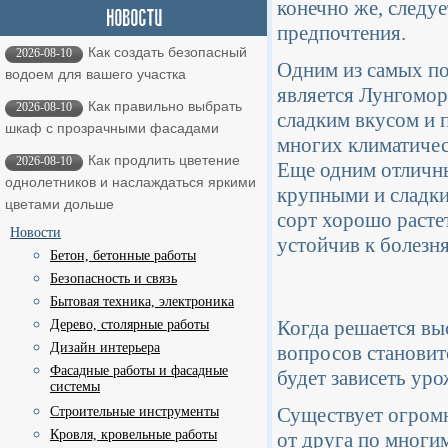
конечно же, следуе
предпочтения.
Как создать безопасный
2026-08-10
Одним из самых п
водоем для вашего участка
является Лунгомор
Как правильно выбрать
2026-08-10
сладким вкусом и 
шкаф с прозрачными фасадами
многих климатичес
Как продлить цветение
2026-08-10
Еще одним отличны
однолетников и наслаждаться яркими
крупными и сладки
цветами дольше
сорт хорошо расте
Новости
устойчив к болезн
Бетон, бетонные работы
Безопасность и связь
Бытовая техника, электроника
Когда решается вы
Дерево, столярные работы
Дизайн интерьера
вопросов становит
Фасадные работы и фасадные
будет зависеть уро
системы
Существует огромн
Строительные инструменты
Кровля, кровельные работы
от друга по многи