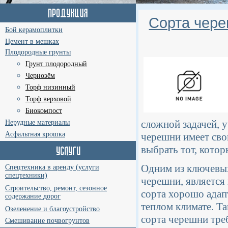
Сорта чере
Бой керамоплитки
Цемент в мешках
Плодородные грунты
Грунт плодородный
Чернозём
Торф низинный
Торф верховой
Биокомпост
сложной задачей, 
Нерудные материалы
Асфальтная крошка
черешни имеет сво
выбрать тот, кото
Одним из ключевых
Спецтехника в аренду (услуги
спецтехники)
черешни, является
Строительство, ремонт, сезонное
сорта хорошо адап
содержание дорог
теплом климате. Т
Озеленение и благоустройство
сорта черешни тре
Смешивание почвогрунтов