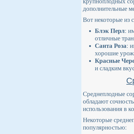
крупноплодных сор
дополнительные ме
Вот некоторые из
Блэк Перл
: и
отличные тран
Санта Роза
: 
хорошие урож
Красные Чер
и сладким вку
С
Среднеплодные сор
обладают сочност
использования в к
Некоторые средне
популярностью: