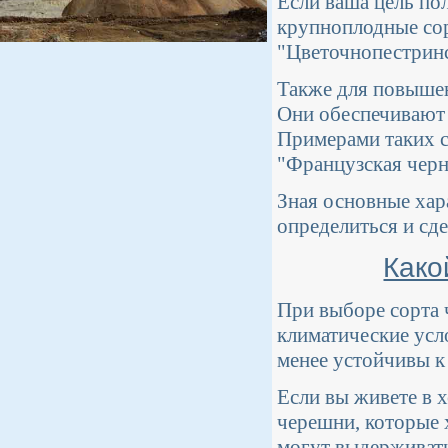
Если ваша цель по
крупноплодные сор
"Цветочнопестринс
Также для повыше
Они обеспечивают 
Примерами таких с
"Французская черн
Зная основные хар
определиться и сде
Како
При выборе сорта 
климатические усл
менее устойчивы к
Если вы живете в х
черешни, которые 
могут выдерживать