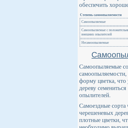
обеспечить хороше
Степень самоопыляемости
Самоопыляемые
Самоопыляемые с положительн
внешних опылителей
Несамоопыляемые
Самоопыл
Самоопыляемые со
самоопыляемости, 
форму цветка, что
дереву семениться
опылителей.
Самоездные сорта 
черешеневых дере
плотные цветки, чт
необходимо выращи