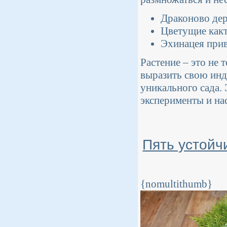
Драконово дер
Цветущие какт
Эхинацея прив
Растение – это не 
выразить свою инд
уникального сада.
эксперименты и на
Пять устойч
{nomultithumb}