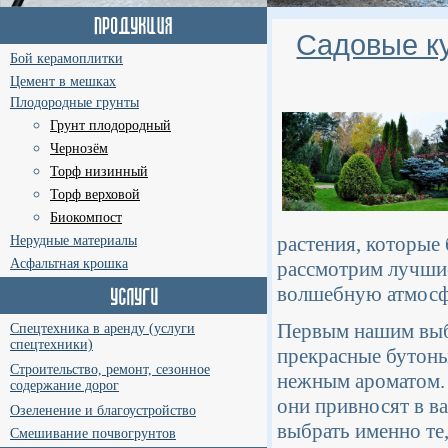
Садовые к
Бой керамоплитки
Цемент в мешках
Плодородные грунты
Грунт плодородный
Чернозём
Торф низинный
Торф верховой
Биокомпост
растения, которые 
Нерудные материалы
Асфальтная крошка
рассмотрим лучшие
волшебную атмосфе
Первым нашим выбо
Спецтехника в аренду (услуги
спецтехники)
прекрасные бутоны
Строительство, ремонт, сезонное
нежным ароматом. 
содержание дорог
они привносят в ва
Озеленение и благоустройство
выбрать именно те,
Смешивание почвогрунтов