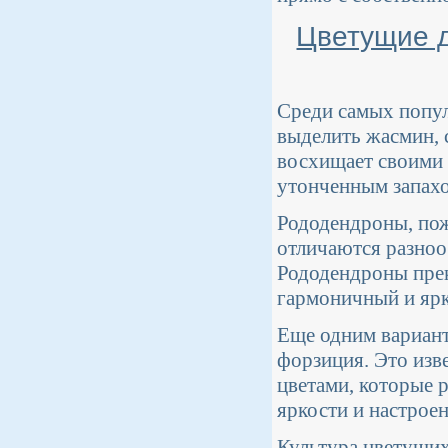
Цветущие д
Среди самых попу
выделить жасмин, 
восхищает своими 
утонченным запахо
Рододендроны, пож
отличаются разноо
Рододендроны прек
гармоничный и ярк
Еще одним вариант
форзиция. Это изв
цветами, которые 
яркости и настрое
Культура цветущих