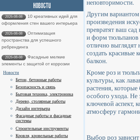
неповторимости.
Другим вариантом 
10 креативных идей для
2026-08-08
произведения иску
оформления стен вашего интерьера
превратят ваш сад
Оптимизация
2026-08-08
и форм тюльпанов 
пространства для успешного
отлично выглядят н
ребрендинга
создать красивые к
Фасадные мелкие
2026-08-08
балкон.
элементы с защитой от коррозии
Кроме роз и тюльп
Новости
культуры, как лав
Бетон, бетонные работы
растения, которые 
Безопасность и связь
Бытовая техника, электроника
особого ухода. Не 
Дерево, столярные работы
ключевой аспект, к
Дизайн интерьера
атмосферу гармони
Фасадные работы и фасадные
системы
Строительные инструменты
Кровля, кровельные работы
Выбор роз зависит