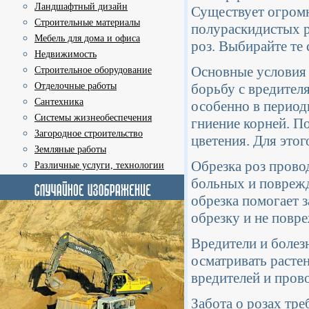
Ландшафтный дизайн
Существует огромн
Строительные материалы
полураскидистых 
Мебель для дома и офиса
роз. Выбирайте те 
Недвижимость
Основные условия 
Строительное оборудование
Отделочные работы
борьбу с вредител
Сантехника
особенно в период
Системы жизнеобеспечения
гниение корней. П
Загородное строительство
цветения. Для это
Земляные работы
Обрезка роз прово
Различные услуги, технологии
больных и поврежд
обрезка помогает 
обрезку и не повре
Вредители и болез
осматривать расте
вредителей и пров
Забота о розах тре