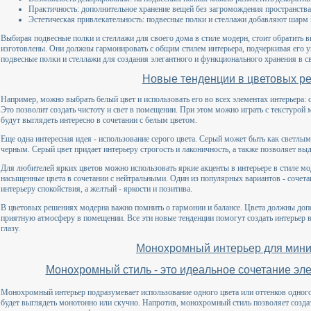
Практичность: дополнительное хранение вещей без загромождения пространств
Эстетическая привлекательность: подвесные полки и стеллажи добавляют шарм 
Выбирая подвесные полки и стеллажи для своего дома в стиле модерн, стоит обратить вн
изготовлены. Они должны гармонировать с общим стилем интерьера, подчеркивая его у
подвесные полки и стеллажи для создания элегантного и функционального хранения в с
Новые тенденции в цветовых р
Например, можно выбрать белый цвет и использовать его во всех элементах интерьера: 
Это позволит создать чистоту и свет в помещении. При этом можно играть с текстурой 
будут выглядеть интересно в сочетании с белым цветом.
Еще одна интересная идея - использование серого цвета. Серый может быть как светлым
черным. Серый цвет придает интерьеру строгость и лаконичность, а также позволяет вы
Для любителей ярких цветов можно использовать яркие акценты в интерьере в стиле мо
насыщенные цвета в сочетании с нейтральными. Один из популярных вариантов - сочетан
интерьеру спокойствия, а желтый - яркости и позитива.
В цветовых решениях модерна важно помнить о гармонии и балансе. Цвета должны допо
приятную атмосферу в помещении. Все эти новые тенденции помогут создать интерьер в
глазу.
Монохромный интерьер для мин
Монохромный стиль - это идеальное сочетание эл
Монохромный интерьер подразумевает использование одного цвета или оттенков одного ц
будет выглядеть монотонно или скучно. Напротив, монохромный стиль позволяет создат