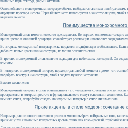
помощью игры текстур, форм и оттенков.
Основной цвет в монохромном интерьере обычно выбирается светлым и нейтральным, та
ощущение простора и света. Черный цвет часто используется в качестве акцента, чтобы 
выразительности.
Преимущества монохромного 
Монохромный стиль имеет множество преимуществ. Во-первых, он помогает создать с
ярких цветов и излишней декорации способствует релаксации и позволяет сосредоточить
Во-вторых, монохромный интерьер легко поддается модификации и обновлению. Если ва
добавить новые краски или аксессуары, не меняя основного стиля.
В-третьих, монохромный стиль отлично подходит для небольших помещений. Он создае
комнаты.
В-четвертых, монохромный интерьер подходит для любой комнаты в доме - от гостиной 
подобрать текстуры и аксессуары, чтобы создать нужное настроение.
Вместо заключения
Монохромный интерьер в стиле минимализма - это уникальное сочетание элегантности и
пространство, в котором простота и функциональность станут основными акцентами. Ес
немного стиля, попробуйте создать монохромный интерьер в стиле минимализма.
Яркие акценты в стиле модерн: сочетание 
Например, для основного цветового решения можно выбрать нейтральные тона, такие к
яркие акценты с помощью контрастных цветов, таких как ярко-красный, глубокий зелен
Для создания баланса и гармонии в интерьере, контрастные цвета можно использовать не