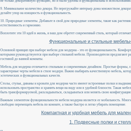
не только декоративную функцию, но и были удобны и функциональны в использовании
9. Минимальное количество декора. Не перегружайте интерьер дома множеством декорат
делайте упор на изящность и функциональность.
10. Природные элементы. Добавьте в свой дом природные элементы, такие как растения
естественность и гармонию.
Воплотите эти 10 идей в жизнь, и ваш дом обретет современный стиль, который отлича
Функциональные и стильные мебель
Основной принцип при выборе мебели для модерна - это ее функциональность. Комфорт 
которыми руководствуются при выборе стильной мебели. Производители предлагают ра
гостиной до ванной комнаты.
Мебель для модерна отличается стильным и современным дизайном. Простые формы, гл
характерные черты мебели в стиле модерн. Важно выбирать качественную мебель, котор
эстетических и функциональных качеств.
Столы, стулья, диваны и кровати для модерна часто имеют встроенные полки и выдви
использовать пространство и хранить вещи на виду или в удобной близости. Такая мебе
быть трансформируемой, раскладываться, складываться или менять свою конфигурацию 
Важным элементом функциональности мебели модерна является ее мобильность. Многи
свободно перемещать мебель по комнате, а также быстро и легко убирать помещение.
Компактная и удобная мебель для мале
1. Подвесные полки и стел