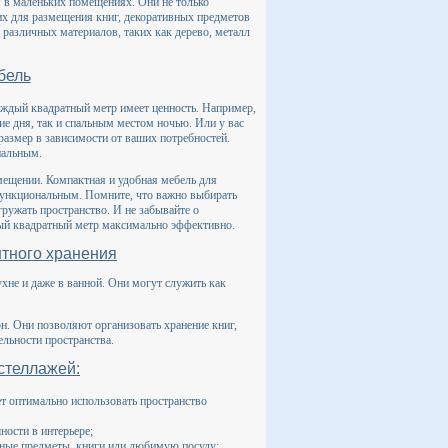
 в маленьких помещениях. Они не только
их для размещения книг, декоративных предметов
 различных материалов, таких как дерево, металл
бель
аждый квадратный метр имеет ценность. Например,
ие дня, так и спальным местом ночью. Или у вас
размер в зависимости от ваших потребностей.
нальным.
мещении. Компактная и удобная мебель для
функциональным. Помните, что важно выбирать
ружать пространство. И не забывайте о
ый квадратный метр максимально эффективно.
нтного хранения
хне и даже в ванной. Они могут служить как
н. Они позволяют организовать хранение книг,
ельности пространства.
стеллажей:
ет оптимально использовать пространство
ности в интерьере;
вные предметы, книги или любимую посуду;