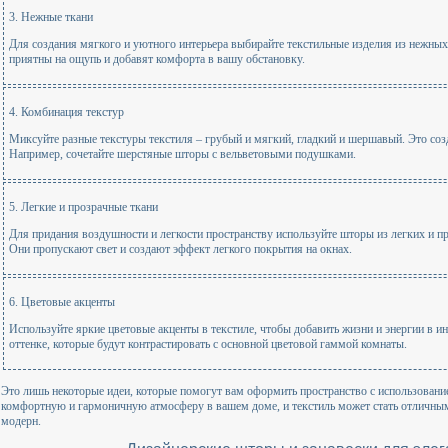
3. Нежные ткани
Для создания мягкого и уютного интерьера выбирайте текстильные изделия из нежных т
приятны на ощупь и добавят комфорта в вашу обстановку.
4. Комбинация текстур
Миксуйте разные текстуры текстиля – грубый и мягкий, гладкий и шершавый. Это соз
Например, сочетайте шерстяные шторы с вельветовыми подушками.
5. Легкие и прозрачные ткани
Для придания воздушности и легкости пространству используйте шторы из легких и п
Они пропускают свет и создают эффект легкого покрытия на окнах.
6. Цветовые акценты
Используйте яркие цветовые акценты в текстиле, чтобы добавить жизни и энергии в и
оттенке, которые будут контрастировать с основной цветовой гаммой комнаты.
Это лишь некоторые идеи, которые помогут вам оформить пространство с использование
комфортную и гармоничную атмосферу в вашем доме, и текстиль может стать отличным
модерн.