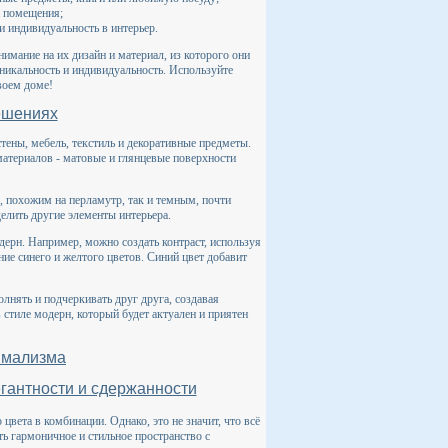
а помещения;
и индивидуальность в интерьер.
имание на их дизайн и материал, из которого они
никальность и индивидуальность. Используйте
воем доме!
ешениях
стены, мебель, текстиль и декоративные предметы.
материалов - матовые и глянцевые поверхности
, похожим на перламутр, так и темным, почти
делить другие элементы интерьера.
дерн. Например, можно создать контраст, используя
ие синего и желтого цветов. Синий цвет добавит
лнять и подчеркивать друг друга, создавая
 стиле модерн, который будет актуален и приятен
имализма
егантности и сдержанности
вета в комбинации. Однако, это не значит, что всё
ь гармоничное и стильное пространство с