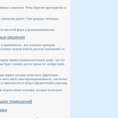
.
ивных элементов. Четко берегите пространство и
, камни или дерево. Они придадут интерьеру
ется чистотой форм и функциональностью.
ные решения
и практичность - вот основные критерии,
зличные модели мебели для всех помещений: от
адкие линии и минималистичный декор - все это
ая будет служить долгое время без потери своих
жные ящики, которые позволяют эффективно
ль часто имеет многофункциональность - она может
в зависимости от нужд и предпочтений владельца.
е модели имеют колесики, которые позволяют
ньких помещений
лажи