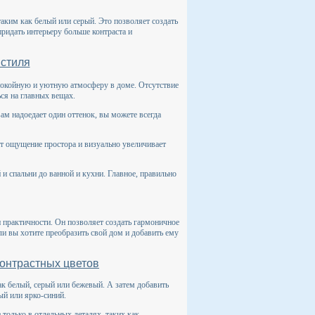
ким как белый или серый. Это позволяет создать
придать интерьеру больше контраста и
стиля
покойную и уютную атмосферу в доме. Отсутствие
ся на главных вещах.
м надоедает один оттенок, вы можете всегда
т ощущение простора и визуально увеличивает
и спальни до ванной и кухни. Главное, правильно
 практичности. Он позволяет создать гармоничное
ли вы хотите преобразить свой дом и добавить ему
контрастных цветов
ак белый, серый или бежевый. А затем добавить
ый или ярко-синий.
 только в отдельных деталях, таких как