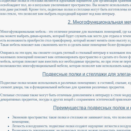
Подвесные полки и стеллажи являются идеальным вариантом для организации хранения
освобождают пол, но и визуально увеличивают пространство. Вы можете использовать 
или даже растений. Кроме того, подвесные полки и стеллажи могут быть изготовлены из
или стекло, что позволит вам выбрать подходящий вариант под ваш интерьер.
2. Многофункциональная ме
Многофункциональная мебель - это отличное решение для маленьких помещений, где к
вы можете выбрать диван-кровать, который будет служить как место для отдыха в течен
есть возможность приобрести стол-трансформер, который может менять свою высоту и 
Такая мебель поможет вам сэкономить место и сделать ваше помещение более функцио
Опираясь на эти идеи, вы сможете создать уютный и стильный интерьер в маленьком по
маленьких помещений поможет вам оптимизировать пространство и сделать его более 
мебель, которая поможет вам вместить все необходимые предметы, но при этом не перег
возможностях многофункциональной мебели, которая позволит вам использовать кажд
Подвесные полки и стеллажи для элега
Подвесные полки можно использовать в различных помещениях: в гостиной, спальне, ку
элемент декора, так и функциональной мебелью для хранения различных предметов.
Стильные стеллажи также могут быть отличным дополнением к интерьеру в стиле модер
декоративных предметов, посуды и других вещей с сохранением эстетической привлекат
Преимущества подвесных полок и 
Экономия пространства: такие полки и стеллажи не занимают пола, что позволя
помещения;
Легкость и воздушность: подвесные полки создают ощущение легкости и воздуш
Возможность декорирования: на подвесных полках можно разместить декорати