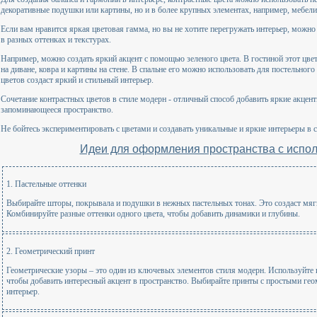
декоративные подушки или картины, но и в более крупных элементах, например, мебели 
Если вам нравится яркая цветовая гамма, но вы не хотите перегружать интерьер, можно
в разных оттенках и текстурах.
Например, можно создать яркий акцент с помощью зеленого цвета. В гостиной этот цв
на диване, ковра и картины на стене. В спальне его можно использовать для постельного
цветов создаст яркий и стильный интерьер.
Сочетание контрастных цветов в стиле модерн - отличный способ добавить яркие акцент
запоминающееся пространство.
Не бойтесь экспериментировать с цветами и создавать уникальные и яркие интерьеры в 
Идеи для оформления пространства с испол
1. Пастельные оттенки
Выбирайте шторы, покрывала и подушки в нежных пастельных тонах. Это создаст мя
Комбинируйте разные оттенки одного цвета, чтобы добавить динамики и глубины.
2. Геометрический принт
Геометрические узоры – это один из ключевых элементов стиля модерн. Используйте
чтобы добавить интересный акцент в пространство. Выбирайте принты с простыми ге
интерьер.