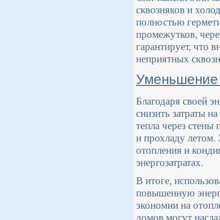
сквозняков и холо
полностью гермет
промежутков, чере
гарантирует, что 
неприятных сквозн
Уменьшение 
Благодаря своей э
снизить затраты н
тепла через стены
и прохладу летом.
отопления и конди
энергозатратах.
В итоге, использов
повышенную энерг
экономии на отопл
домов могут насла