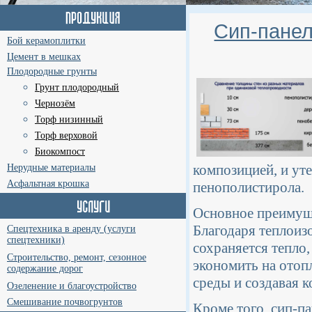
Сип-панел
Бой керамоплитки
Цемент в мешках
Плодородные грунты
Грунт плодородный
Чернозём
Торф низинный
Торф верховой
Биокомпост
композицией, и уте
Нерудные материалы
Асфальтная крошка
пенополистирола.
Основное преимуще
Благодаря теплоиз
Спецтехника в аренду (услуги
спецтехники)
сохраняется тепло
Строительство, ремонт, сезонное
экономить на отоп
содержание дорог
среды и создавая 
Озеленение и благоустройство
Смешивание почвогрунтов
Кроме того, сип-п