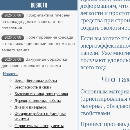
деформациям, что 
легкости и просто
Профилактика плесени
2026-08-06
средства при строи
на фасаде дома и защита от ее
создать экологиче
появления
Проектирование фасада
Если вы хотите по
2026-08-06
с теплоизоляционными панелями для
энергоэффективнос
вашего здания
панели. Уже многи
получают удовольс
Вакуумная обработка
2026-08-06
древесины маслами и восками
всего года.
Новости
Что та
Бетон, бетонные работы
Безопасность и связь
Основным материал
Бытовая техника, электроника
(ориентированная 
Дерево, столярные работы
материал, облада
Дизайн интерьера
свойствами.
Фасадные работы и фасадные
системы
Процесс производс
Строительные инструменты