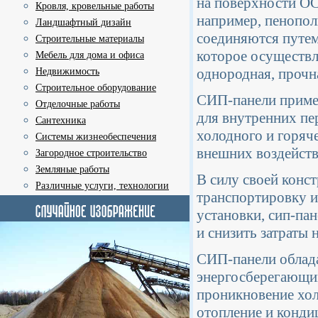
на поверхности ОС
Кровля, кровельные работы
например, пенопол
Ландшафтный дизайн
соединяются путе
Строительные материалы
которое осуществл
Мебель для дома и офиса
однородная, прочн
Недвижимость
Строительное оборудование
СИП-панели примен
Отделочные работы
для внутренних пе
Сантехника
холодного и горяч
Системы жизнеобеспечения
внешних воздейств
Загородное строительство
Земляные работы
В силу своей конст
Различные услуги, технологии
транспортировку и
установки, сип-па
и снизить затраты 
СИП-панели облад
энергосберегающим
проникновение хол
отопление и конди