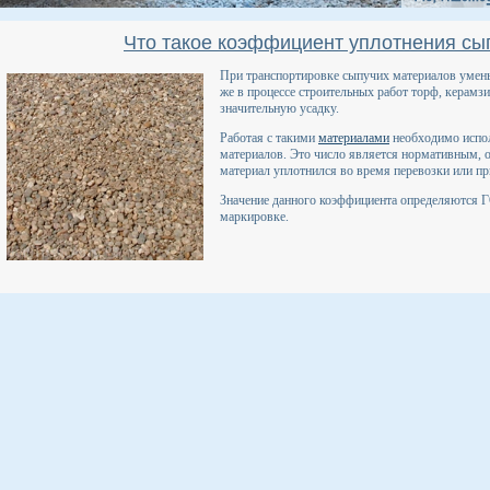
Что такое коэффициент уплотнения сы
При транспортировке сыпучих материалов умен
же в процессе строительных работ торф, керамзи
значительную усадку.
Работая с такими
материалами
необходимо испол
материалов. Это число является нормативным, он
материал уплотнился во время перевозки или пр
Значение данного коэффициента определяются Г
маркировке.